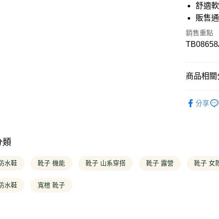
華南商
舒適
12 期
合作金
上海商
華南商
販售
國泰世
合作金
超商取貨
上海商
臺灣中
華南商
銷售重點
國泰世
匯豐（
上海商
LINE Pay
TB08658
臺灣中
聯邦商
國泰世
匯豐（
元大商
臺灣中
Apple Pay
聯邦商
玉山商
匯豐（
元大商
商品相關分
台新國
聯邦商
悠遊付
玉山商
台灣樂
元大商
台新國
❚ 經典商
玉山商
Google Pa
台灣樂
分享
台新國
❚ 全商品
台灣樂
大哥付你
❚ 穿搭推
相關說明
【大哥付
分類
❚ 女款
AFTEE先
1.本服務
2.付款方
相關說明
❚ 女款
 防水鞋
靴子 機能
靴子 山系穿搭
靴子 露營
靴子 女
流程，驗
【關於「A
完成交易
❚ 女款
ATM付款
AFTEE
3.實際核
 防水鞋
寬楦 靴子
便利好安
❚ 女款
4.訂單成
１．簡單
消。如遇
２．便利
❚ 降雨對
運送方式
無法說明
３．安心
【繳款方