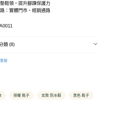
業銀行
彰化商業銀行
軟墊鞋領，提升腳踝保護力
21家銀行
 0 利率 每期
NT$600
庫商業銀行
第一商業銀行
業儲蓄銀行
台北富邦商業銀行
業銀行
彰化商業銀行
通路：實體門市、經銷通路
華商業銀行
兆豐國際商業銀行
庫商業銀行
第一商業銀行
付款
業儲蓄銀行
台北富邦商業銀行
小企業銀行
台中商業銀行
業銀行
彰化商業銀行
華商業銀行
兆豐國際商業銀行
台灣）商業銀行
華泰商業銀行
業儲蓄銀行
台北富邦商業銀行
A0011
小企業銀行
台中商業銀行
業銀行
遠東國際商業銀行
華商業銀行
兆豐國際商業銀行
台灣）商業銀行
華泰商業銀行
業銀行
永豐商業銀行
小企業銀行
台中商業銀行
業銀行
遠東國際商業銀行
業銀行
星展（台灣）商業銀行
台灣）商業銀行
華泰商業銀行
業銀行
永豐商業銀行
類 (8)
際商業銀行
中國信託商業銀行
業銀行
遠東國際商業銀行
業銀行
星展（台灣）商業銀行
天信用卡公司
業銀行
永豐商業銀行
際商業銀行
中國信託商業銀行
品
其他經典商品
業銀行
星展（台灣）商業銀行
y
天信用卡公司
客服
際商業銀行
中國信託商業銀行
專區
天信用卡公司
分期
薦
┝潮流元素｜6吋靴推薦
你分期使用說明】
女款全商品
享後付
由台灣大哥大提供，台灣大哥大用戶可立即使用無須另外申請。
式選擇「大哥付你分期」，訂單成立後會自動跳轉到大哥付的交易
鞋靴
女性鞋靴全商品
款
保暖 靴子
女款 防水鞋
黑色 靴子
證手機門號後，選擇欲分期的期數、繳款截止日，確認付款後即
FTEE先享後付」】
。
鞋靴
女性靴子
先享後付是「在收到商品之後才付款」的支付方式。 讓您購物簡單
准額度、可分期數及費用金額請依後續交易確認頁面所載為準。
心！
鞋靴
女性防水/防潑水
立30分鐘內，如未前往確認交易或遇審核未通過，訂單將自動取
：不需註冊會員、不需綁卡、不需儲值。
「轉專審核」未通過狀況，表示未達大哥付你分期系統評分，恕
：只要手機號碼，簡訊認證，即可結帳。
策｜防水機能系列
┝降雨對策｜防水機能鞋履
評估內容。
：先確認商品／服務後，再付款。
式說明】