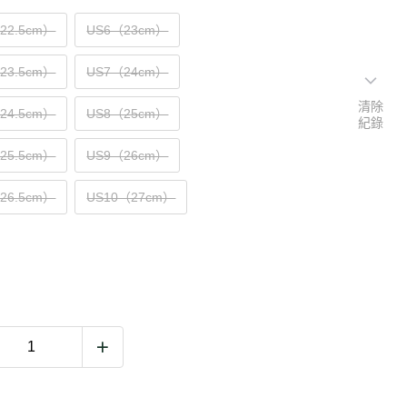
（22.5cm）
US6（23cm）
（23.5cm）
US7（24cm）
清除
（24.5cm）
US8（25cm）
紀錄
（25.5cm）
US9（26cm）
（26.5cm）
US10（27cm）