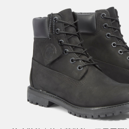
結果請求
５．嚴禁
形，恩沛
動。