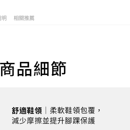
全家取貨
1.分期款
【「AFT
醒簡訊。
每筆NT$1
１．於結帳
2.透過簡
付」結帳
說明
相關推薦
帳／街口支
２．訂單
付款後全
３．收到繳
每筆NT$1
【注意事
／ATM／
1.本服務
※ 請注意
萊爾富取
用戶於交
絡購買商品
款買賣價
先享後付
每筆NT$1
2.基於同
※ 交易是
資料（包
是否繳費成
付款後萊
用，由本
付客戶支
每筆NT$1
3.完整用
【注意事
7-11取貨
１．透過由
交易，需
每筆NT$1
求債權轉
２．關於
付款後7-1
https://aft
每筆NT$1
３．未成
「AFTE
宅配
任。
４．使用「
每筆NT$1
即時審查