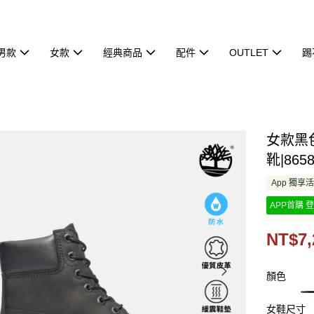
男款
女款
經典商品
配件
OUTLET
踢
女款黑色T
靴|865
App 獨享
APP首購 登
NT$7,
顏色
女鞋尺寸