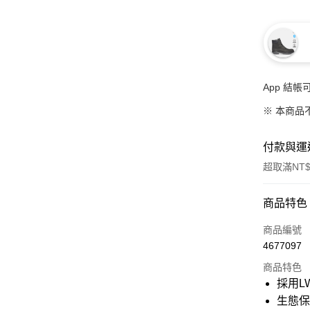
App 結
※ 本商品
付款與運
超取滿NT$
付款方式
商品特色
信用卡一
商品編號
4677097
信用卡分
商品特色
3 期 
採用L
6 期 
合作金
生態