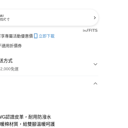
AI
找尺寸
帳可享專屬活動優惠價
立即下載
不適用折價券
送方式
2,000免運
次付款
期付款
21家銀行
0 利率 每期
NT$2,400
WG認證皮革，耐用防潑水
21家銀行
0 利率 每期
NT$1,200
庫商業銀行
第一商業銀行
保暖棉材質，給雙腳溫暖呵護