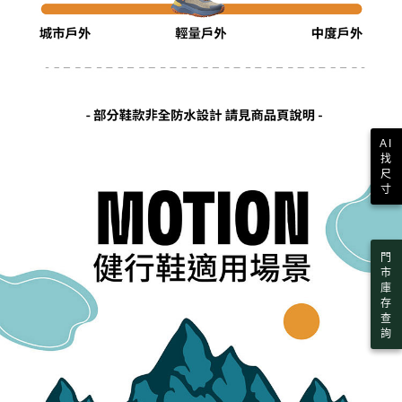
AI
找
尺
寸
門
市
庫
存
查
詢