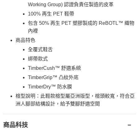
每筆NT$130，滿NT$2,000(含以上)免運費
Working Group) 認證負責任製造的皮革
４．使用「AFTEE先享後付」時，將依據個別帳號之用戶狀況，依本公司即
時審查核予不同之上限額度；若仍有額度不足之情形，本公司將視審查結果
100% 再生 PET 鞋帶
請求用戶進行身份認證。
５．嚴禁一人註冊多個帳號或使用他人資訊註冊。若發現惡意使用之情形，
包含 50% 再生 PET 塑膠製成的 ReBOTL™ 織物
恩沛科技股份有限公司將有權停止該用戶之使用額度並採取法律行動。
內裡
商品特色
全覆式鞋舌
綁帶款式
TimberCush™ 舒適系統
TimberGrip™ 凸紋外底
TimberDry™ 防水膜
楦型說明：此鞋款楦型屬亞洲版型，楦頭較寬，符合亞
洲人腳部結構設計，給予雙腳舒適空間
商品科技