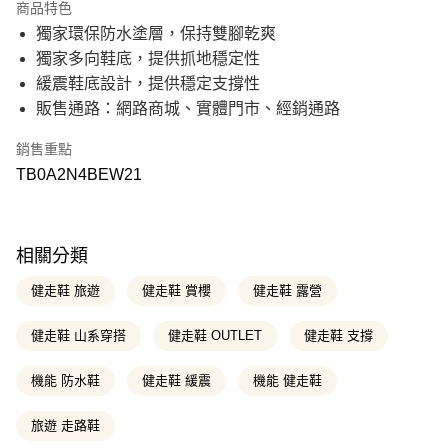
商品特色
21家銀行
6 期 0 利率 每期
NT$700
合作金庫商業銀行
第一商業銀行
獨家環保防水塗層，保持雙腳乾爽
華南商業銀行
彰化商業銀行
21家銀行
12 期 0 利率 每期
NT$350
合作金庫商業銀行
第一商業銀行
獨家多向鞋底，提供抓地穩定性
上海商業儲蓄銀行
台北富邦商業銀行
華南商業銀行
彰化商業銀行
國泰世華商業銀行
兆豐國際商業銀行
合作金庫商業銀行
第一商業銀行
緩震鞋底設計，提供穩定支撐性
超商取貨付款
上海商業儲蓄銀行
台北富邦商業銀行
臺灣中小企業銀行
台中商業銀行
華南商業銀行
彰化商業銀行
販售通路：網路商城、實體門市、經銷通路
國泰世華商業銀行
兆豐國際商業銀行
匯豐（台灣）商業銀行
華泰商業銀行
上海商業儲蓄銀行
台北富邦商業銀行
LINE Pay
臺灣中小企業銀行
台中商業銀行
聯邦商業銀行
遠東國際商業銀行
國泰世華商業銀行
兆豐國際商業銀行
匯豐（台灣）商業銀行
華泰商業銀行
銷售重點
元大商業銀行
永豐商業銀行
臺灣中小企業銀行
台中商業銀行
Apple Pay
聯邦商業銀行
遠東國際商業銀行
玉山商業銀行
星展（台灣）商業銀行
TB0A2N4BEW21
匯豐（台灣）商業銀行
華泰商業銀行
元大商業銀行
永豐商業銀行
台新國際商業銀行
中國信託商業銀行
聯邦商業銀行
遠東國際商業銀行
悠遊付
玉山商業銀行
星展（台灣）商業銀行
台灣樂天信用卡公司
元大商業銀行
永豐商業銀行
台新國際商業銀行
中國信託商業銀行
玉山商業銀行
星展（台灣）商業銀行
Google Pay
台灣樂天信用卡公司
台新國際商業銀行
中國信託商業銀行
相關分類
台灣樂天信用卡公司
大哥付你分期
健走鞋 旅遊
健走鞋 賞櫻
健走鞋 露營
相關說明
【大哥付你分期使用說明】
健走鞋 山系穿搭
健走鞋 OUTLET
健走鞋 支撐
AFTEE先享後付
1.本服務由台灣大哥大提供，台灣大哥大用戶可立即使用無須另外申請。
2.付款方式選擇「大哥付你分期」，訂單成立後會自動跳轉到大哥付的交易
相關說明
流程，驗證手機門號後，選擇欲分期的期數、繳款截止日，確認付款後即完
機能 防水鞋
健走鞋 緩震
機能 健走鞋
【關於「AFTEE先享後付」】
成交易。
ATM付款
AFTEE先享後付是「在收到商品之後才付款」的支付方式。 讓您購物簡單
3.實際核准額度、可分期數及費用金額請依後續交易確認頁面所載為準。
便利好安心！
旅遊 走路鞋
4.訂單成立30分鐘內，如未前往確認交易或遇審核未通過，訂單將自動取
１．簡單：不需註冊會員、不需綁卡、不需儲值。