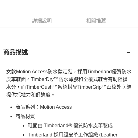
消。如遇「轉專審核」未通過狀況，表示未達大哥付你分期系統評分，恕無
運送方式
２．便利：只要手機號碼，簡訊認證，即可結帳。
法說明評估內容。
３．安心：先確認商品／服務後，再付款。
全家取貨付款
【繳款方式說明】
1.分期款項不併入電信帳單，「大哥付你分期」於每月結算日後寄送繳費提
每筆NT$130，滿NT$2,000(含以上)免運費
【「AFTEE先享後付」結帳流程】
詳細說明
相關推薦
醒簡訊。
１．於結帳方式選擇「AFTEE先享後付」後，將跳轉至「AFTEE先享後付」
2.透過簡訊連結打開帳單後，可選擇「超商條碼／台灣大直營門市／銀行轉
付款後全家取貨
結帳頁面，進行簡訊認證並確認金額後，即可完成結帳。
帳／街口支付／iPASS MONEY」等通路繳費。
２．訂單成立數日內，您將收到繳費通知簡訊。
每筆NT$130，滿NT$2,000(含以上)免運費
３．收到繳費通知簡訊後14天內，點擊此簡訊中的連結，可透過四大超商／
【注意事項】
ATM／網路銀行／等多元方式進行付款，方視為交易完成。
萊爾富取貨付款
1.本服務係由「台灣大哥大股份有限公司」（以下簡稱本公司）所提供，讓
商品描述
※ 請注意：結帳手續完成當下不需立刻繳費，但若您需要取消訂單，請聯絡
用戶於交易時，得透過本服務購買商品或服務，並由商店將買賣／分期付款
每筆NT$130，滿NT$2,000(含以上)免運費
購買商品的店家。未經商家同意取消之訂單仍視為有效，需透過AFTEE先享
買賣價金債權讓與本公司後，依約使用本公司帳單繳交帳款。
後付繳納相關費用。
2.基於同意付款使用「大哥付你分期」之契約關係目的，商店將以您的個人
※ 交易是否成功請以「AFTEE先享後付 」之結帳頁面顯示為準，若有關於
付款後萊爾富取貨
女款Motion Access防水健走鞋，採用Timberland優質防水
資料（包含姓名、電話或地址）提供予台灣大哥大進項蒐集、處理及利用，
是否繳費成功／繳費後需取消欲退款等相關疑問，請聯繫「AFTEE先享後付
由本公司與您本人進行分期帳單所需資料之確認、核對及更正。
每筆NT$130，滿NT$2,000(含以上)免運費
皮革鞋面。TimberDry™防水薄膜和全覆式鞋舌有助阻擋
客戶支援中心」
https://netprotections.freshdesk.com/support/home
3.完整用戶服務條款，請詳閱以下連結：
https://oppay.tw/userRule
水分，而TimberCush™系統搭配TimberGrip™凸紋外底能
7-11取貨付款
【注意事項】
提供抓地力和舒適度。
１．透過由恩沛科技股份有限公司提供之「AFTEE先享後付」服務完成之交
每筆NT$130，滿NT$2,000(含以上)免運費
易，需依本服務之必要範圍內提供個人資料，並將交易相關給付款項請求債
商品系列：Motion Access
權轉讓予恩沛科技股份有限公司。
付款後7-11取貨
２．關於個人資料處理事宜，請瀏覽以下網址：
商品材質
每筆NT$130，滿NT$2,000(含以上)免運費
https://aftee.tw/terms/#terms3
鞋面由 Timberland® 優質防水皮革製成
３．未成年的使用者請事先徵得法定代理人或監護人之同意方可使用
宅配
「AFTEE先享後付」，若未經同意申辦者引起之損失，本公司不負相關責
Timberland 採用經皮革工作組織 (Leather
任。