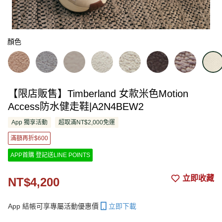
顏色
【限店販售】Timberland 女款米色Motion
Access防水健走鞋|A2N4BEW2
App 獨享活動
超取滿NT$2,000免運
滿額再折$600
APP首購 登記送LINE POINTS
立即收藏
NT$4,200
App 結帳可享專屬活動優惠價
立即下載