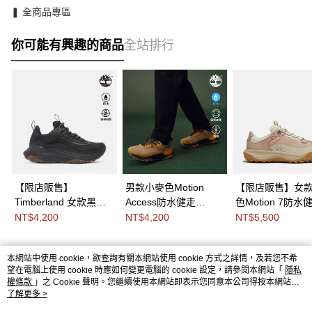
❚ 全商品專區
你可能有興趣的商品
全站排行
【限店販售】
男款小麥色Motion
【限店販售】女
Timberland 女款黑色
Access防水健走
色Motion 7防水
Motion Access防水低
鞋|A6D9HEDM
鞋|A2R78ANU
NT$4,200
NT$4,200
NT$5,500
筒健行鞋|A2N4BEK9
本網站中使用 cookie，欲查詢有關本網站使用 cookie 方式之詳情，及若您不希
熱門標籤
望在電腦上使用 cookie 時應如何變更電腦的 cookie 設定，請參閱本網站「
隱私
權條款
」之 Cookie 聲明。您繼續使用本網站即表示您同意本公司得按本網站使
用條款之 Cookie 聲明使用 cookie。
了解更多 >