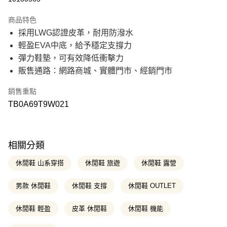
21家銀行
3 期 0 利率 每期
NT$1,966
商品特色
21家銀行
6 期 0 利率 每期
NT$983
合作金庫商業銀行
第一商業銀行
採用LWG認證皮革，耐用防潑水
華南商業銀行
彰化商業銀行
21家銀行
12 期 0 利率 每期
NT$491
合作金庫商業銀行
第一商業銀行
輕盈EVA中底，給予穩定支撐力
上海商業儲蓄銀行
台北富邦商業銀行
華南商業銀行
彰化商業銀行
國泰世華商業銀行
兆豐國際商業銀行
合作金庫商業銀行
第一商業銀行
彈力鞋墊，可有效降低衝擊力
超商取貨付款
上海商業儲蓄銀行
台北富邦商業銀行
臺灣中小企業銀行
台中商業銀行
華南商業銀行
彰化商業銀行
販售通路：網路商城、實體門市、經銷門市
國泰世華商業銀行
兆豐國際商業銀行
匯豐（台灣）商業銀行
華泰商業銀行
上海商業儲蓄銀行
台北富邦商業銀行
LINE Pay
臺灣中小企業銀行
台中商業銀行
聯邦商業銀行
遠東國際商業銀行
國泰世華商業銀行
兆豐國際商業銀行
匯豐（台灣）商業銀行
華泰商業銀行
銷售重點
元大商業銀行
永豐商業銀行
臺灣中小企業銀行
台中商業銀行
Apple Pay
聯邦商業銀行
遠東國際商業銀行
玉山商業銀行
星展（台灣）商業銀行
TB0A69T9W021
匯豐（台灣）商業銀行
華泰商業銀行
元大商業銀行
永豐商業銀行
台新國際商業銀行
中國信託商業銀行
聯邦商業銀行
遠東國際商業銀行
悠遊付
玉山商業銀行
星展（台灣）商業銀行
台灣樂天信用卡公司
元大商業銀行
永豐商業銀行
台新國際商業銀行
中國信託商業銀行
玉山商業銀行
星展（台灣）商業銀行
Google Pay
台灣樂天信用卡公司
台新國際商業銀行
中國信託商業銀行
相關分類
台灣樂天信用卡公司
大哥付你分期
休閒鞋 山系穿搭
休閒鞋 旅遊
休閒鞋 露營
相關說明
【大哥付你分期使用說明】
男款 休閒鞋
休閒鞋 支撐
休閒鞋 OUTLET
AFTEE先享後付
1.本服務由台灣大哥大提供，台灣大哥大用戶可立即使用無須另外申請。
2.付款方式選擇「大哥付你分期」，訂單成立後會自動跳轉到大哥付的交易
相關說明
流程，驗證手機門號後，選擇欲分期的期數、繳款截止日，確認付款後即完
休閒鞋 輕盈
皮革 休閒鞋
休閒鞋 機能
【關於「AFTEE先享後付」】
成交易。
ATM付款
AFTEE先享後付是「在收到商品之後才付款」的支付方式。 讓您購物簡單
3.實際核准額度、可分期數及費用金額請依後續交易確認頁面所載為準。