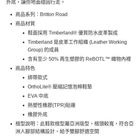
外底，讓你地面穩固行走。
商品系列：Britton Road
商品材質
鞋面採用 Timberland® 優質防水皮革製成
Timberland 是皮革工作組織 (Leather Working
Group) 的成員
含有至少 50% 再生塑膠的 ReBOTL™ 織物內裡
商品特色
綁帶款式
OrthoLite® 壓縮記憶泡棉鞋墊
EVA 中底
熱塑性橡膠(TPR)貼邊
橡膠外底
楦型說明：此鞋款楦型屬亞洲版型，楦頭較寬，符合亞
洲人腳部結構設計，給予雙腳舒適空間