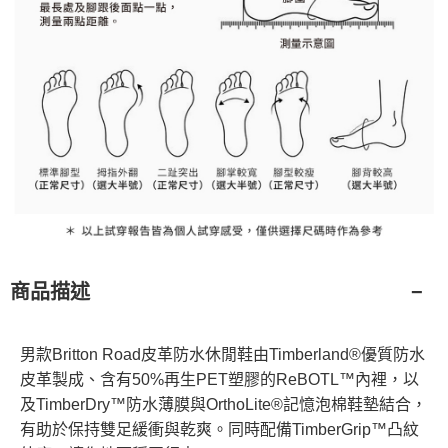
商品描述
男款Britton Road皮革防水休閒鞋由Timberland®優質防水
皮革製成、含有50%再生PET塑膠的ReBOTL™內裡，以
及TimberDry™防水薄膜與OrthoLite®記憶泡棉鞋墊結合，
有助於保持雙足緩衝與乾爽。同時配備TimberGrip™凸紋