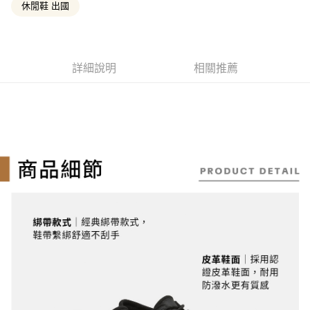
便利好安心！
休閒鞋 出國
4.訂單成立30分鐘內，如未前往確認交易或遇審核未通過，訂單將自動取
１．簡單：不需註冊會員、不需綁卡、不需儲值。
消。如遇「轉專審核」未通過狀況，表示未達大哥付你分期系統評分，恕無
運送方式
２．便利：只要手機號碼，簡訊認證，即可結帳。
法說明評估內容。
３．安心：先確認商品／服務後，再付款。
全家取貨付款
【繳款方式說明】
1.分期款項不併入電信帳單，「大哥付你分期」於每月結算日後寄送繳費提
每筆NT$130，滿NT$2,000(含以上)免運費
【「AFTEE先享後付」結帳流程】
詳細說明
相關推薦
醒簡訊。
１．於結帳方式選擇「AFTEE先享後付」後，將跳轉至「AFTEE先享後付」
2.透過簡訊連結打開帳單後，可選擇「超商條碼／台灣大直營門市／銀行轉
付款後全家取貨
結帳頁面，進行簡訊認證並確認金額後，即可完成結帳。
帳／街口支付／iPASS MONEY」等通路繳費。
２．訂單成立數日內，您將收到繳費通知簡訊。
每筆NT$130，滿NT$2,000(含以上)免運費
３．收到繳費通知簡訊後14天內，點擊此簡訊中的連結，可透過四大超商／
【注意事項】
ATM／網路銀行／等多元方式進行付款，方視為交易完成。
萊爾富取貨付款
1.本服務係由「台灣大哥大股份有限公司」（以下簡稱本公司）所提供，讓
※ 請注意：結帳手續完成當下不需立刻繳費，但若您需要取消訂單，請聯絡
用戶於交易時，得透過本服務購買商品或服務，並由商店將買賣／分期付款
每筆NT$130，滿NT$2,000(含以上)免運費
購買商品的店家。未經商家同意取消之訂單仍視為有效，需透過AFTEE先享
買賣價金債權讓與本公司後，依約使用本公司帳單繳交帳款。
後付繳納相關費用。
2.基於同意付款使用「大哥付你分期」之契約關係目的，商店將以您的個人
※ 交易是否成功請以「AFTEE先享後付 」之結帳頁面顯示為準，若有關於
付款後萊爾富取貨
資料（包含姓名、電話或地址）提供予台灣大哥大進項蒐集、處理及利用，
是否繳費成功／繳費後需取消欲退款等相關疑問，請聯繫「AFTEE先享後付
由本公司與您本人進行分期帳單所需資料之確認、核對及更正。
每筆NT$130，滿NT$2,000(含以上)免運費
客戶支援中心」
https://netprotections.freshdesk.com/support/home
3.完整用戶服務條款，請詳閱以下連結：
https://oppay.tw/userRule
7-11取貨付款
【注意事項】
１．透過由恩沛科技股份有限公司提供之「AFTEE先享後付」服務完成之交
每筆NT$130，滿NT$2,000(含以上)免運費
易，需依本服務之必要範圍內提供個人資料，並將交易相關給付款項請求債
權轉讓予恩沛科技股份有限公司。
付款後7-11取貨
２．關於個人資料處理事宜，請瀏覽以下網址：
每筆NT$130，滿NT$2,000(含以上)免運費
https://aftee.tw/terms/#terms3
３．未成年的使用者請事先徵得法定代理人或監護人之同意方可使用