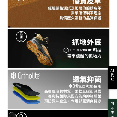
AI
找
尺
寸
門
市
庫