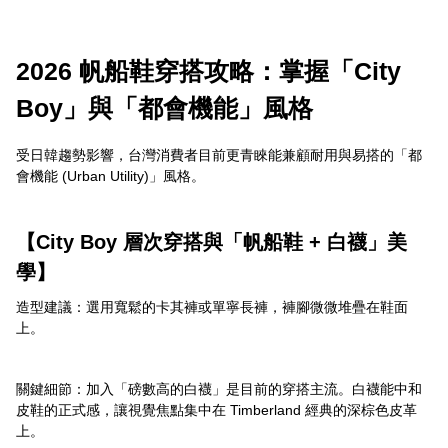
2026 帆船鞋穿搭攻略：掌握「City
Boy」與「都會機能」風格
受日韓趨勢影響，台灣消費者目前更青睞能兼顧耐用與易搭的「都
會機能 (Urban Utility)」風格。
【City Boy 層次穿搭與「帆船鞋 + 白襪」美
學】
造型建議：選用寬鬆的卡其褲或單寧長褲，褲腳微微堆疊在鞋面
上。
關鍵細節：加入「磅數高的白襪」是目前的穿搭主流。白襪能中和
皮鞋的正式感，讓視覺焦點集中在 Timberland 經典的深棕色皮革
上。