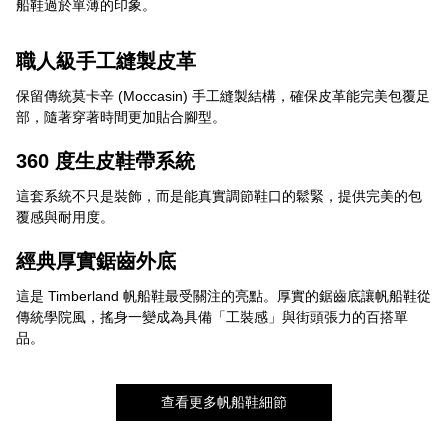
船鞋過於單薄的印象。
職人級手工縫製皮革
保留傳統莫卡辛 (Moccasin) 手工縫製結構，確保皮革能完美包覆足
部，隨著穿著時間更加貼合腳型。
360 度生皮鞋帶系統
這套系統不只是裝飾，而是能真實調節鞋口的鬆緊，提供完美的包
覆感與耐用度。
經典厚實鋸齒外底
這是 Timberland 帆船鞋最受關注的亮點。厚實的鋸齒底讓帆船鞋從
傳統學院風，搖身一變成為具備「工裝感」與街頭張力的百搭單
品。
查看更多帆船鞋細節