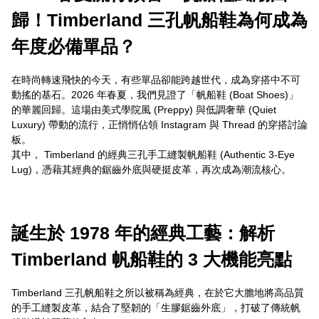
歸！Timberland 三孔帆船鞋為何成為
年度必備單品？
在時尚轉速飛快的今天，有些單品卻能跨越世代，成為穿搭中不可
動搖的基石。2026 年春夏，我們見證了「帆船鞋 (Boat Shoes)」
的華麗回歸。這場由美式學院風 (Preppy) 與低調奢華 (Quiet
Luxury) 帶動的流行，正悄悄佔領 Instagram 與 Thread 的穿搭討論
板。
其中， Timberland 的經典三孔手工縫製帆船鞋 (Authentic 3-Eye
Lug)，憑藉其經典的鋸齒外底與硬挺皮革，再次成為潮流核心。
誕生於 1978 年的經典工藝：解析
Timberland 帆船鞋的 3 大機能亮點
Timberland 三孔帆船鞋之所以被稱為經典，在於它大膽地將高品質
的手工縫製皮革，結合了堅韌的「生膠鋸齒外底」，打破了傳統帆