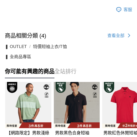
客服
商品相關分類 (4)
查看全部
❚ OUTLET
特價短袖上衣/T恤
❚ 全商品專區
你可能有興趣的商品
全站排行
【網路限定】男款淺綠
男款黑色合身短袖
男款紅色休閒短袖P