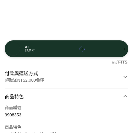
AI
找尺寸
付款與運送方式
超取滿NT$2,000免運
付款方式
商品特色
信用卡一次付款
商品編號
信用卡分期付款
9908353
3 期 0 利率 每期
NT$320
21家銀行
商品特色
6 期 0 利率 每期
NT$160
21家銀行
合作金庫商業銀行
第一商業銀行