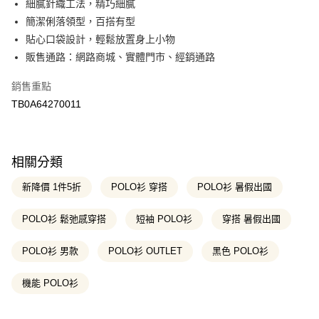
細膩針織工法，精巧細膩
華南商業銀行
彰化商業銀行
12 期 0 利率 每期
NT$80
21家銀行
合作金庫商業銀行
第一商業銀行
簡潔俐落領型，百搭有型
上海商業儲蓄銀行
台北富邦商業銀行
華南商業銀行
彰化商業銀行
合作金庫商業銀行
第一商業銀行
超商取貨付款
國泰世華商業銀行
兆豐國際商業銀行
貼心口袋設計，輕鬆放置身上小物
上海商業儲蓄銀行
台北富邦商業銀行
華南商業銀行
彰化商業銀行
臺灣中小企業銀行
台中商業銀行
販售通路：網路商城、實體門市、經銷通路
國泰世華商業銀行
兆豐國際商業銀行
LINE Pay
上海商業儲蓄銀行
台北富邦商業銀行
匯豐（台灣）商業銀行
華泰商業銀行
臺灣中小企業銀行
台中商業銀行
國泰世華商業銀行
兆豐國際商業銀行
聯邦商業銀行
遠東國際商業銀行
銷售重點
匯豐（台灣）商業銀行
華泰商業銀行
Apple Pay
臺灣中小企業銀行
台中商業銀行
元大商業銀行
永豐商業銀行
TB0A64270011
聯邦商業銀行
遠東國際商業銀行
匯豐（台灣）商業銀行
華泰商業銀行
玉山商業銀行
星展（台灣）商業銀行
悠遊付
元大商業銀行
永豐商業銀行
聯邦商業銀行
遠東國際商業銀行
台新國際商業銀行
中國信託商業銀行
玉山商業銀行
星展（台灣）商業銀行
元大商業銀行
永豐商業銀行
台灣樂天信用卡公司
Google Pay
台新國際商業銀行
中國信託商業銀行
玉山商業銀行
星展（台灣）商業銀行
相關分類
台灣樂天信用卡公司
台新國際商業銀行
中國信託商業銀行
大哥付你分期
台灣樂天信用卡公司
新降價 1件5折
POLO衫 穿搭
POLO衫 暑假出國
相關說明
【大哥付你分期使用說明】
AFTEE先享後付
1.本服務由台灣大哥大提供，台灣大哥大用戶可立即使用無須另外申請。
POLO衫 鬆弛感穿搭
短袖 POLO衫
穿搭 暑假出國
2.付款方式選擇「大哥付你分期」，訂單成立後會自動跳轉到大哥付的交易
相關說明
流程，驗證手機門號後，選擇欲分期的期數、繳款截止日，確認付款後即完
【關於「AFTEE先享後付」】
POLO衫 男款
POLO衫 OUTLET
黑色 POLO衫
成交易。
ATM付款
AFTEE先享後付是「在收到商品之後才付款」的支付方式。 讓您購物簡單
3.實際核准額度、可分期數及費用金額請依後續交易確認頁面所載為準。
便利好安心！
4.訂單成立30分鐘內，如未前往確認交易或遇審核未通過，訂單將自動取
機能 POLO衫
１．簡單：不需註冊會員、不需綁卡、不需儲值。
運送方式
消。如遇「轉專審核」未通過狀況，表示未達大哥付你分期系統評分，恕無
２．便利：只要手機號碼，簡訊認證，即可結帳。
法說明評估內容。
３．安心：先確認商品／服務後，再付款。
全家取貨付款