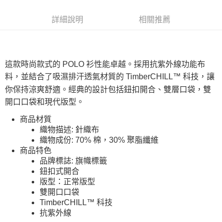
【繳款方式說明】
1.分期款項不併入電信帳單，「大哥付你分期」於每月結算日後寄送繳費提
每筆NT$130，滿NT$2,000(含以上)免運費
【「AFTEE先享後付」結帳流程】
醒簡訊。
詳細說明
相關推薦
１．於結帳方式選擇「AFTEE先享後付」後，將跳轉至「AFTEE先享後付」
2.透過簡訊連結打開帳單後，可選擇「超商條碼／台灣大直營門市／銀行轉
付款後全家取貨
結帳頁面，進行簡訊認證並確認金額後，即可完成結帳。
帳／街口支付／iPASS MONEY」等通路繳費。
２．訂單成立數日內，您將收到繳費通知簡訊。
每筆NT$130，滿NT$2,000(含以上)免運費
３．收到繳費通知簡訊後14天內，點擊此簡訊中的連結，可透過四大超商／
【注意事項】
ATM／網路銀行／等多元方式進行付款，方視為交易完成。
萊爾富取貨付款
1.本服務係由「台灣大哥大股份有限公司」（以下簡稱本公司）所提供，讓
這款時尚款式的 POLO 衫性能卓越。採用抗紫外線功能布
※ 請注意：結帳手續完成當下不需立刻繳費，但若您需要取消訂單，請聯絡
用戶於交易時，得透過本服務購買商品或服務，並由商店將買賣／分期付款
每筆NT$130，滿NT$2,000(含以上)免運費
購買商品的店家。未經商家同意取消之訂單仍視為有效，需透過AFTEE先享
料，並結合了吸濕排汗透氣材質的 TimberCHILL™ 科技，讓
買賣價金債權讓與本公司後，依約使用本公司帳單繳交帳款。
後付繳納相關費用。
你保持涼爽舒適。經典的設計包括鈕扣開合、雙層口袋，雙
2.基於同意付款使用「大哥付你分期」之契約關係目的，商店將以您的個人
付款後萊爾富取貨
※ 交易是否成功請以「AFTEE先享後付 」之結帳頁面顯示為準，若有關於
資料（包含姓名、電話或地址）提供予台灣大哥大進項蒐集、處理及利用，
開口口袋和現代版型。
是否繳費成功／繳費後需取消欲退款等相關疑問，請聯繫「AFTEE先享後付
每筆NT$130，滿NT$2,000(含以上)免運費
由本公司與您本人進行分期帳單所需資料之確認、核對及更正。
客戶支援中心」
https://netprotections.freshdesk.com/support/home
3.完整用戶服務條款，請詳閱以下連結：
https://oppay.tw/userRule
商品材質
7-11取貨付款
【注意事項】
織物描述: 針織布
１．透過由恩沛科技股份有限公司提供之「AFTEE先享後付」服務完成之交
每筆NT$130，滿NT$2,000(含以上)免運費
織物成份: 70% 棉，30% 聚脂纖維
易，需依本服務之必要範圍內提供個人資料，並將交易相關給付款項請求債
商品特色
權轉讓予恩沛科技股份有限公司。
付款後7-11取貨
品牌標誌: 旗幟標籤
２．關於個人資料處理事宜，請瀏覽以下網址：
每筆NT$130，滿NT$2,000(含以上)免運費
鈕扣式開合
https://aftee.tw/terms/#terms3
版型：正常版型
３．未成年的使用者請事先徵得法定代理人或監護人之同意方可使用
宅配
「AFTEE先享後付」，若未經同意申辦者引起之損失，本公司不負相關責
雙開口口袋
任。
每筆NT$130，滿NT$2,000(含以上)免運費
TimberCHILL™ 科技
４．使用「AFTEE先享後付」時，將依據個別帳號之用戶狀況，依本公司即
抗紫外線
時審查核予不同之上限額度；若仍有額度不足之情形，本公司將視審查結果