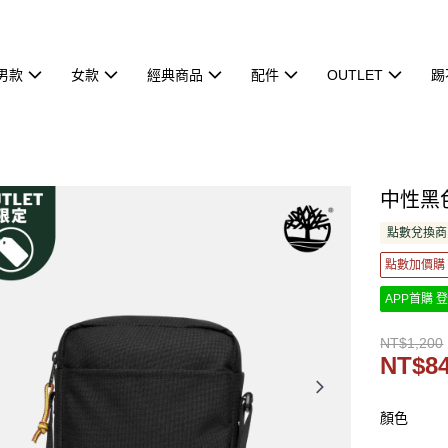
男款
女款
經典商品
配件
OUTLET
踢
中性黑色
點數兌換商
點數加價購
APP首購 登
NT$1,200
NT$8
顏色