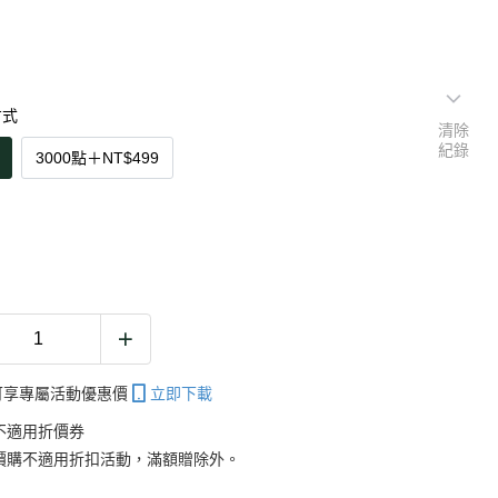
方式
清除
紀錄
3000點
＋
NT$499
帳可享專屬活動優惠價
立即下載
不適用折價券
價購不適用折扣活動，滿額贈除外。