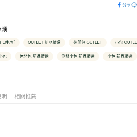
玉山商
Google Pa
台灣樂
分享
台新國
❚ 全商品
台灣樂
大哥付你
❚ OUTLE
相關說明
【大哥付
分類
❚ OUTLE
AFTEE先
1.本服務
2.付款方
相關說明
 1件7折
OUTLET 新品精選
休閒包 OUTLET
小包 OUTL
流程，驗
【關於「A
完成交易
ATM付款
AFTEE
3.實際核
小包
休閒包 新品精選
側背小包 新品精選
小包 新品精選
便利好安
4.訂單成
１．簡單
消。如遇
２．便利
運送方式
無法說明
３．安心
【繳款方
全家取貨
1.分期款
【「AFT
醒簡訊。
每筆NT$1
１．於結帳
2.透過簡
付」結帳
說明
相關推薦
帳／街口支
２．訂單
付款後全
３．收到繳
每筆NT$1
【注意事
／ATM／
1.本服務
※ 請注意
萊爾富取
用戶於交
絡購買商品
款買賣價
先享後付
每筆NT$1
2.基於同
※ 交易是