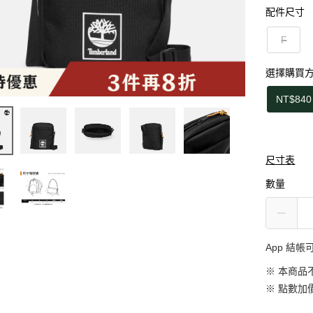
配件尺寸
F
選擇購買
NT$840
尺寸表
數量
App 結
※ 本商品
※
點數加