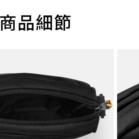
資料（包
是否繳費成
付款後萊
用，由本
付客戶支
每筆NT$1
3.完整用
【注意事
7-11取貨
１．透過由
交易，需
每筆NT$1
求債權轉
２．關於
付款後7-1
https://aft
每筆NT$1
３．未成
「AFTE
宅配
任。
４．使用「
每筆NT$1
即時審查
結果請求
５．嚴禁
形，恩沛
動。