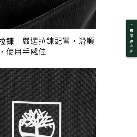
門
市
庫
存
查
詢