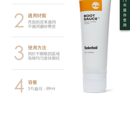
門
※ 交易是否成功請以「AFTEE先享後付 」之結帳頁面顯示為準，若有關於
付款後萊爾富取貨
資料（包含姓名、電話或地址）提供予台灣大哥大進項蒐集、處理及利用，
市
是否繳費成功／繳費後需取消欲退款等相關疑問，請聯繫「AFTEE先享後付
由本公司與您本人進行分期帳單所需資料之確認、核對及更正。
每筆NT$130，滿NT$2,000(含以上)免運費
庫
客戶支援中心」
https://netprotections.freshdesk.com/support/home
3.完整用戶服務條款，請詳閱以下連結：
https://oppay.tw/userRule
存
7-11取貨付款
查
【注意事項】
詢
１．透過由恩沛科技股份有限公司提供之「AFTEE先享後付」服務完成之交
每筆NT$130，滿NT$2,000(含以上)免運費
易，需依本服務之必要範圍內提供個人資料，並將交易相關給付款項請求債
權轉讓予恩沛科技股份有限公司。
付款後7-11取貨
２．關於個人資料處理事宜，請瀏覽以下網址：
每筆NT$130，滿NT$2,000(含以上)免運費
https://aftee.tw/terms/#terms3
３．未成年的使用者請事先徵得法定代理人或監護人之同意方可使用
宅配
「AFTEE先享後付」，若未經同意申辦者引起之損失，本公司不負相關責
任。
每筆NT$130，滿NT$2,000(含以上)免運費
４．使用「AFTEE先享後付」時，將依據個別帳號之用戶狀況，依本公司即
時審查核予不同之上限額度；若仍有額度不足之情形，本公司將視審查結果
請求用戶進行身份認證。
５．嚴禁一人註冊多個帳號或使用他人資訊註冊。若發現惡意使用之情形，
恩沛科技股份有限公司將有權停止該用戶之使用額度並採取法律行動。