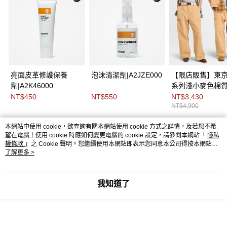
亮面皮革修護保養
泡沫清潔劑|A2JZE000
【限店販售】東
劑|A2K46000
系列淺小麥色棉
褲|0YH3HEH3
NT$450
NT$550
NT$3,430
NT$4,900
本網站中使用 cookie，欲查詢有關本網站使用 cookie 方式之詳情，及若您不希
熱門標籤
望在電腦上使用 cookie 時應如何變更電腦的 cookie 設定，請參閱本網站「
隱私
權條款
」之 Cookie 聲明。您繼續使用本網站即表示您同意本公司得按本網站使
用條款之 Cookie 聲明使用 cookie。
了解更多 >
我知道了