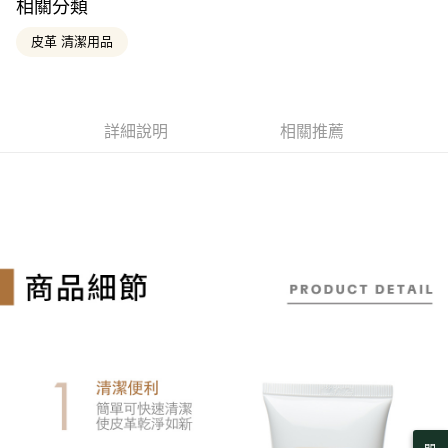
相關分類
玉山商業銀行
星展（台灣）商業銀行
Google Pay
台灣樂天信用卡公司
台新國際商業銀行
中國信託商業銀行
皮革 清潔用品
台灣樂天信用卡公司
大哥付你分期
相關說明
【大哥付你分期使用說明】
AFTEE先享後付
1.本服務由台灣大哥大提供，台灣大哥大用戶可立即使用無須另外申請。
詳細說明
相關推薦
2.付款方式選擇「大哥付你分期」，訂單成立後會自動跳轉到大哥付的交易
相關說明
流程，驗證手機門號後，選擇欲分期的期數、繳款截止日，確認付款後即完
【關於「AFTEE先享後付」】
成交易。
ATM付款
AFTEE先享後付是「在收到商品之後才付款」的支付方式。 讓您購物簡單
3.實際核准額度、可分期數及費用金額請依後續交易確認頁面所載為準。
便利好安心！
4.訂單成立30分鐘內，如未前往確認交易或遇審核未通過，訂單將自動取
１．簡單：不需註冊會員、不需綁卡、不需儲值。
消。如遇「轉專審核」未通過狀況，表示未達大哥付你分期系統評分，恕無
運送方式
２．便利：只要手機號碼，簡訊認證，即可結帳。
法說明評估內容。
３．安心：先確認商品／服務後，再付款。
全家取貨付款
【繳款方式說明】
1.分期款項不併入電信帳單，「大哥付你分期」於每月結算日後寄送繳費提
每筆NT$130，滿NT$2,000(含以上)免運費
【「AFTEE先享後付」結帳流程】
醒簡訊。
１．於結帳方式選擇「AFTEE先享後付」後，將跳轉至「AFTEE先享後付」
2.透過簡訊連結打開帳單後，可選擇「超商條碼／台灣大直營門市／銀行轉
付款後全家取貨
結帳頁面，進行簡訊認證並確認金額後，即可完成結帳。
帳／街口支付／iPASS MONEY」等通路繳費。
２．訂單成立數日內，您將收到繳費通知簡訊。
每筆NT$130，滿NT$2,000(含以上)免運費
３．收到繳費通知簡訊後14天內，點擊此簡訊中的連結，可透過四大超商／
【注意事項】
ATM／網路銀行／等多元方式進行付款，方視為交易完成。
萊爾富取貨付款
1.本服務係由「台灣大哥大股份有限公司」（以下簡稱本公司）所提供，讓
※ 請注意：結帳手續完成當下不需立刻繳費，但若您需要取消訂單，請聯絡
用戶於交易時，得透過本服務購買商品或服務，並由商店將買賣／分期付款
每筆NT$130，滿NT$2,000(含以上)免運費
購買商品的店家。未經商家同意取消之訂單仍視為有效，需透過AFTEE先享
買賣價金債權讓與本公司後，依約使用本公司帳單繳交帳款。
後付繳納相關費用。
2.基於同意付款使用「大哥付你分期」之契約關係目的，商店將以您的個人