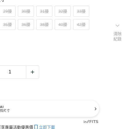
29腰
30腰
31腰
32腰
33腰
35腰
36腰
38腰
40腰
42腰
清除
紀錄
AI
找尺寸
帳可享專屬活動優惠價
立即下載