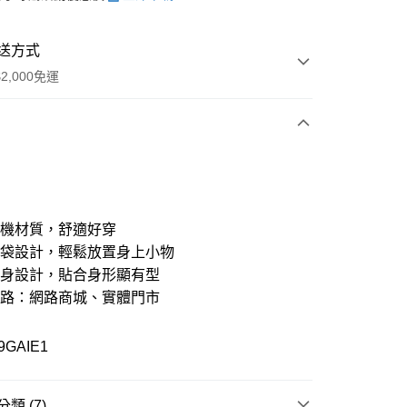
送方式
2,000免運
次付款
期付款
21家銀行
0 利率 每期
NT$1,133
有機材質，舒適好穿
21家銀行
0 利率 每期
NT$566
庫商業銀行
第一商業銀行
口袋設計，輕鬆放置身上小物
業銀行
彰化商業銀行
修身設計，貼合身形顯有型
21家銀行
 0 利率 每期
NT$283
庫商業銀行
第一商業銀行
業儲蓄銀行
台北富邦商業銀行
業銀行
彰化商業銀行
通路：網路商城、實體門市
華商業銀行
兆豐國際商業銀行
庫商業銀行
第一商業銀行
付款
業儲蓄銀行
台北富邦商業銀行
小企業銀行
台中商業銀行
業銀行
彰化商業銀行
華商業銀行
兆豐國際商業銀行
台灣）商業銀行
華泰商業銀行
業儲蓄銀行
台北富邦商業銀行
9GAIE1
小企業銀行
台中商業銀行
業銀行
遠東國際商業銀行
華商業銀行
兆豐國際商業銀行
台灣）商業銀行
華泰商業銀行
業銀行
永豐商業銀行
小企業銀行
台中商業銀行
業銀行
遠東國際商業銀行
業銀行
星展（台灣）商業銀行
台灣）商業銀行
華泰商業銀行
業銀行
永豐商業銀行
類 (7)
際商業銀行
中國信託商業銀行