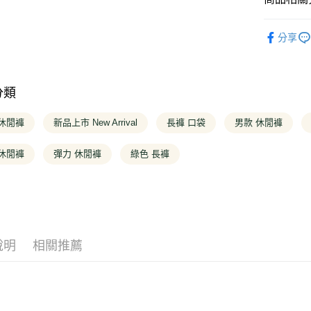
聯邦商
悠遊付
玉山商
台灣樂
元大商
台新國
❚ 男款
玉山商
Google Pa
台灣樂
分享
台新國
❚ 全商品
台灣樂
大哥付你
❚ 男款
相關說明
【大哥付
分類
❚ 男款
AFTEE先
1.本服務
2.付款方
相關說明
❚ 限定系
 休閒褲
新品上市 New Arrival
長褲 口袋
男款 休閒褲
流程，驗
【關於「A
完成交易
❚ 穿搭推
ATM付款
AFTEE
3.實際核
 休閒褲
彈力 休閒褲
綠色 長褲
便利好安
❚ 最新活
4.訂單成
１．簡單
消。如遇
２．便利
運送方式
無法說明
３．安心
【繳款方
全家取貨
1.分期款
【「AFT
醒簡訊。
每筆NT$1
１．於結帳
2.透過簡
付」結帳
說明
相關推薦
帳／街口支
２．訂單
付款後全
３．收到繳
每筆NT$1
【注意事
／ATM／
1.本服務
※ 請注意
萊爾富取
用戶於交
絡購買商品