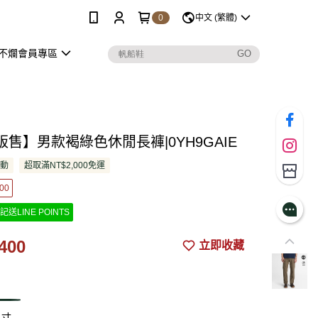
0
中文 (繁體)
不爛會員專區
售】男款褐綠色休閒長褲|0YH9GAIE
活動
超取滿NT$2,000免運
00
記送LINE POINTS
400
立即收藏
尺寸