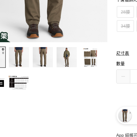
28腰
34腰
尺寸表
數量
App 結