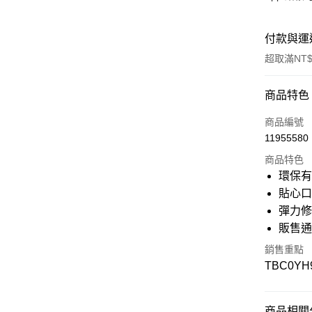
付款與運
超取滿NT$
付款方式
商品特色
信用卡一
商品編號
11955580
信用卡分
商品特色
3 期 
環保
6 期 
合作金
貼心
華南商
彈力
12 期
合作金
上海商
華南商
販售
國泰世
合作金
超商取貨
上海商
臺灣中
華南商
銷售重點
國泰世
匯豐（
上海商
LINE Pay
TBC0YH
臺灣中
聯邦商
國泰世
匯豐（
元大商
臺灣中
Apple Pay
聯邦商
玉山商
匯豐（
元大商
商品相關分
台新國