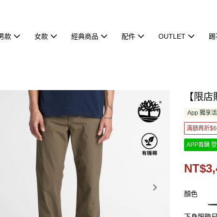
男款
女款
經典商品
配件
OUTLET
踢
【限店販
App 獨享
滿額再折$6
APP首購 登
NT$3,
顏色
下身服飾