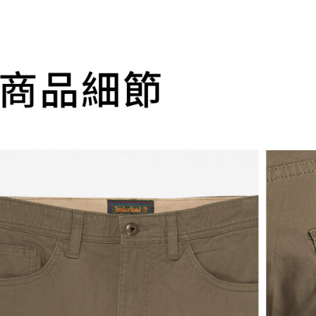
款買賣價
先享後付
每筆NT$1
2.基於同
※ 交易是
資料（包
是否繳費成
付款後萊
用，由本
付客戶支
每筆NT$1
3.完整用
【注意事
7-11取貨
１．透過由
交易，需
每筆NT$1
求債權轉
２．關於
付款後7-1
https://aft
每筆NT$1
３．未成
「AFTE
宅配
任。
４．使用「
每筆NT$1
即時審查
結果請求
５．嚴禁
形，恩沛
動。