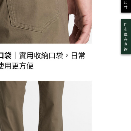
尺
寸
門
市
庫
存
查
詢