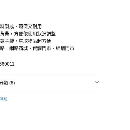
次付款
期付款
21家銀行
0 利率 每期
NT$400
材料製成，環保又耐用
21家銀行
0 利率 每期
NT$200
庫商業銀行
第一商業銀行
式背帶，方便依使用狀況調整
業銀行
彰化商業銀行
拉鍊主袋，拿取物品超方便
21家銀行
 0 利率 每期
NT$100
庫商業銀行
第一商業銀行
業儲蓄銀行
台北富邦商業銀行
業銀行
彰化商業銀行
通路：網路商城、實體門市、經銷門市
華商業銀行
兆豐國際商業銀行
庫商業銀行
第一商業銀行
付款
業儲蓄銀行
台北富邦商業銀行
小企業銀行
台中商業銀行
業銀行
彰化商業銀行
華商業銀行
兆豐國際商業銀行
台灣）商業銀行
華泰商業銀行
業儲蓄銀行
台北富邦商業銀行
660011
小企業銀行
台中商業銀行
業銀行
遠東國際商業銀行
華商業銀行
兆豐國際商業銀行
台灣）商業銀行
華泰商業銀行
業銀行
永豐商業銀行
小企業銀行
台中商業銀行
業銀行
遠東國際商業銀行
業銀行
星展（台灣）商業銀行
台灣）商業銀行
華泰商業銀行
業銀行
永豐商業銀行
類 (6)
際商業銀行
中國信託商業銀行
業銀行
遠東國際商業銀行
業銀行
星展（台灣）商業銀行
天信用卡公司
業銀行
永豐商業銀行
際商業銀行
中國信託商業銀行
包款
業銀行
星展（台灣）商業銀行
y
天信用卡公司
客服
際商業銀行
中國信託商業銀行
專區
天信用卡公司
分期
配件全商品
你分期使用說明】
男款全商品
享後付
由台灣大哥大提供，台灣大哥大用戶可立即使用無須另外申請。