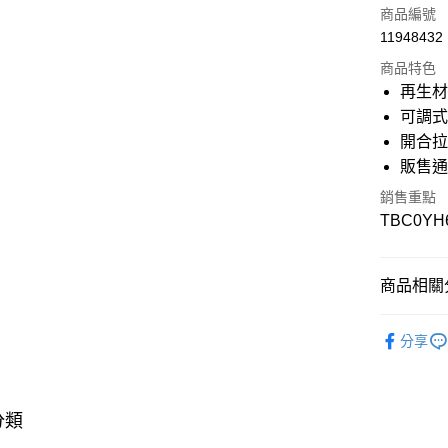
信用卡一
商品編號
11948432
信用卡分
商品特色
3 期 
再生
6 期 
合作金
可調
華南商
開合
12 期
合作金
上海商
華南商
販售
國泰世
合作金
超商取貨
上海商
臺灣中
華南商
銷售重點
國泰世
匯豐（
上海商
LINE Pay
TBC0YH
臺灣中
聯邦商
國泰世
匯豐（
元大商
臺灣中
Apple Pay
聯邦商
玉山商
匯豐（
元大商
商品相關分
台新國
聯邦商
悠遊付
玉山商
台灣樂
元大商
台新國
❚ 配件
玉山商
Google Pa
台灣樂
分享
台新國
❚ 全商品
台灣樂
大哥付你
❚ 配件
相關說明
【大哥付
分類
❚ 男款
AFTEE先
1.本服務