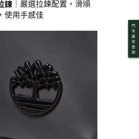
門
市
庫
存
查
詢