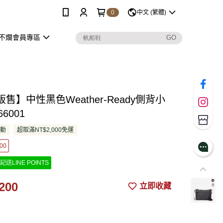
0
中文 (繁體)
不爛會員專區
售】中性黑色Weather-Ready側背小
66001
活動
超取滿NT$2,000免運
00
記送LINE POINTS
200
立即收藏