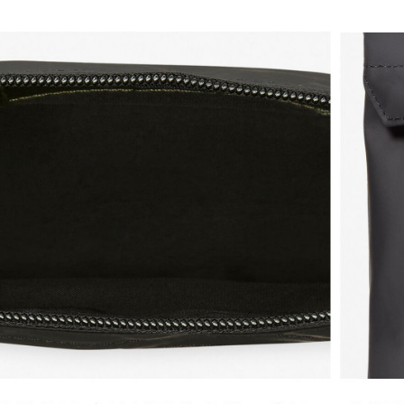
２．關於
付款後7-1
https://aft
每筆NT$1
３．未成
「AFTE
宅配
任。
４．使用「
每筆NT$1
即時審查
結果請求
５．嚴禁
形，恩沛
動。