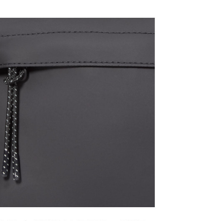
個人資料處理事宜，請瀏覽以下網址：
1取貨
ee.tw/terms/#terms3
30，滿NT$2,000(含以上)免運費
年的使用者請事先徵得法定代理人或監護人之同意方可使用
E先享後付」，若未經同意申辦者引起之損失，本公司不負相關責
AFTEE先享後付」時，將依據個別帳號之用戶狀況，依本公司
30，滿NT$2,000(含以上)免運費
核予不同之上限額度；若仍有額度不足之情形，本公司將視審查
用戶進行身份認證。
一人註冊多個帳號或使用他人資訊註冊。若發現惡意使用之情
科技股份有限公司將有權停止該用戶之使用額度並採取法律行