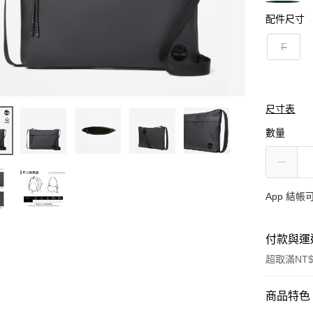
配件尺寸
F
尺寸表
數量
App 結
付款與運
超取滿NT$
付款方式
商品特色