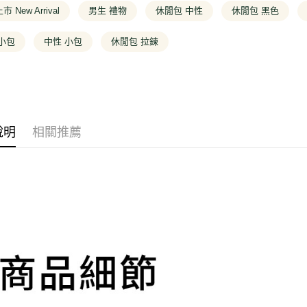
2.付款方
相關說明
❚ 女款
 New Arrival
男生 禮物
休閒包 中性
休閒包 黑色
流程，驗
【關於「A
完成交易
❚ 限定系
ATM付款
AFTEE
3.實際核
小包
中性 小包
休閒包 拉鍊
便利好安
4.訂單成
１．簡單
消。如遇
２．便利
運送方式
無法說明
３．安心
【繳款方
全家取貨
1.分期款
【「AFT
醒簡訊。
每筆NT$1
１．於結帳
2.透過簡
付」結帳
說明
相關推薦
帳／街口支
２．訂單
付款後全
３．收到繳
每筆NT$1
【注意事
／ATM／
1.本服務
※ 請注意
萊爾富取
用戶於交
絡購買商品
款買賣價
先享後付
每筆NT$1
2.基於同
※ 交易是
資料（包
是否繳費成
付款後萊
用，由本
付客戶支
每筆NT$1
3.完整用
【注意事
7-11取貨
１．透過由
交易，需
每筆NT$1
求債權轉