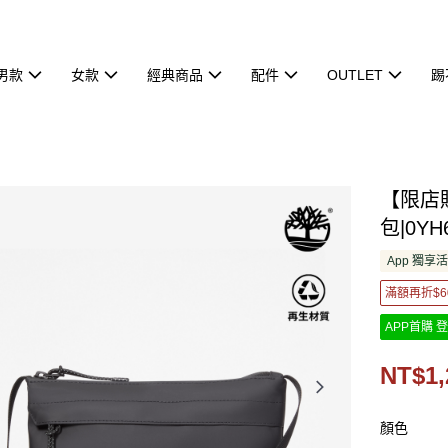
男款
女款
經典商品
配件
OUTLET
踢
【限店販
包|0YH
App 獨享
滿額再折$6
APP首購 登
NT$1,
顏色