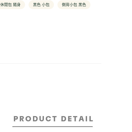
式選擇「大哥付你分期」，訂單成立後會自動跳轉到大哥付的交易
女款全商品
休閒包 隨身
黑色 小包
側背小包 黑色
證手機門號後，選擇欲分期的期數、繳款截止日，確認付款後即
FTEE先享後付」】
。
列
限店販售款式
先享後付是「在收到商品之後才付款」的支付方式。 讓您購物簡單
准額度、可分期數及費用金額請依後續交易確認頁面所載為準。
心！
立30分鐘內，如未前往確認交易或遇審核未通過，訂單將自動取
：不需註冊會員、不需綁卡、不需儲值。
「轉專審核」未通過狀況，表示未達大哥付你分期系統評分，恕
：只要手機號碼，簡訊認證，即可結帳。
評估內容。
：先確認商品／服務後，再付款。
式說明】
付款
項不併入電信帳單，「大哥付你分期」於每月結算日後寄送繳費提
EE先享後付」結帳流程】
30，滿NT$2,000(含以上)免運費
方式選擇「AFTEE先享後付」後，將跳轉至「AFTEE先享後
訊連結打開帳單後，可選擇「超商條碼／台灣大直營門市／銀行轉
頁面，進行簡訊認證並確認金額後，即可完成結帳。
付／iPASS MONEY」等通路繳費。
成立數日內，您將收到繳費通知簡訊。
家取貨
費通知簡訊後14天內，點擊此簡訊中的連結，可透過四大超商
30，滿NT$2,000(含以上)免運費
項】
網路銀行／等多元方式進行付款，方視為交易完成。
係由「台灣大哥大股份有限公司」（以下簡稱本公司）所提供，讓
：結帳手續完成當下不需立刻繳費，但若您需要取消訂單，請聯
貨付款
易時，得透過本服務購買商品或服務，並由商店將買賣／分期付
的店家。未經商家同意取消之訂單仍視為有效，需透過AFTEE
金債權讓與本公司後，依約使用本公司帳單繳交帳款。
繳納相關費用。
30，滿NT$2,000(含以上)免運費
意付款使用「大哥付你分期」之契約關係目的，商店將以您的個人
否成功請以「AFTEE先享後付 」之結帳頁面顯示為準，若有關於
含姓名、電話或地址）提供予台灣大哥大進項蒐集、處理及利
功／繳費後需取消欲退款等相關疑問，請聯繫「AFTEE先享後
爾富取貨
公司與您本人進行分期帳單所需資料之確認、核對及更正。
援中心」
https://netprotections.freshdesk.com/support/home
30，滿NT$2,000(含以上)免運費
戶服務條款，請詳閱以下連結：
https://oppay.tw/userRule
項】
付款
恩沛科技股份有限公司提供之「AFTEE先享後付」服務完成之
依本服務之必要範圍內提供個人資料，並將交易相關給付款項請
30，滿NT$2,000(含以上)免運費
讓予恩沛科技股份有限公司。