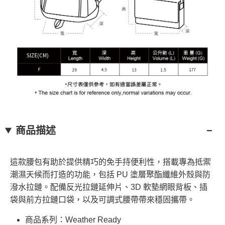
商品描述
這款腰包有助於提供精巧的免手持便利性，搭載專為抵禦
潮濕天候而打造的功能，包括 PU 塗層聚酯纖維外殼與防
潑水拉鏈。配備反光拉鏈延伸片、3D 軟墊網眼背板、插
袋與前方拉鏈口袋，以及可調式腰帶帶來穩固攜帶。
商品系列：Weather Ready