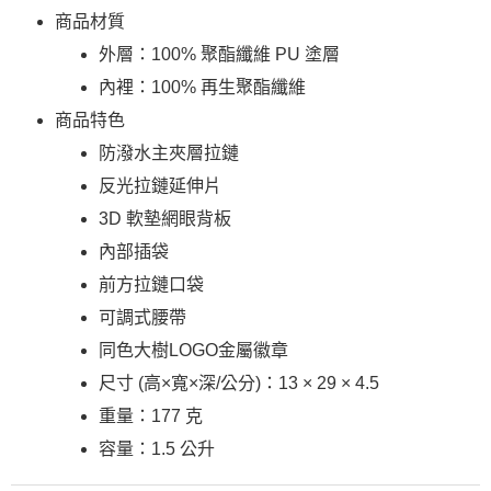
商品材質
外層：100% 聚酯纖維 PU 塗層
內裡：100% 再生聚酯纖維
商品特色
防潑水主夾層拉鏈
反光拉鏈延伸片
3D 軟墊網眼背板
內部插袋
前方拉鏈口袋
可調式腰帶
同色大樹LOGO金屬徽章
尺寸 (高×寬×深/公分)：13 × 29 × 4.5
重量：177 克
容量：1.5 公升