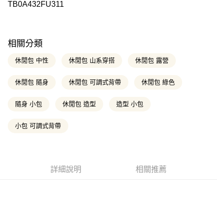
玉山商業銀行
星展（台灣）商業銀行
TB0A432FU311
匯豐（台灣）商業銀行
華泰商業銀行
元大商業銀行
永豐商業銀行
台新國際商業銀行
中國信託商業銀行
聯邦商業銀行
遠東國際商業銀行
悠遊付
玉山商業銀行
星展（台灣）商業銀行
台灣樂天信用卡公司
元大商業銀行
永豐商業銀行
台新國際商業銀行
中國信託商業銀行
玉山商業銀行
星展（台灣）商業銀行
Google Pay
台灣樂天信用卡公司
台新國際商業銀行
中國信託商業銀行
相關分類
台灣樂天信用卡公司
大哥付你分期
休閒包 中性
休閒包 山系穿搭
休閒包 露營
相關說明
【大哥付你分期使用說明】
休閒包 隨身
休閒包 可調式背帶
休閒包 綠色
AFTEE先享後付
1.本服務由台灣大哥大提供，台灣大哥大用戶可立即使用無須另外申請。
2.付款方式選擇「大哥付你分期」，訂單成立後會自動跳轉到大哥付的交易
相關說明
流程，驗證手機門號後，選擇欲分期的期數、繳款截止日，確認付款後即完
隨身 小包
休閒包 造型
造型 小包
【關於「AFTEE先享後付」】
成交易。
ATM付款
AFTEE先享後付是「在收到商品之後才付款」的支付方式。 讓您購物簡單
3.實際核准額度、可分期數及費用金額請依後續交易確認頁面所載為準。
便利好安心！
小包 可調式背帶
4.訂單成立30分鐘內，如未前往確認交易或遇審核未通過，訂單將自動取
１．簡單：不需註冊會員、不需綁卡、不需儲值。
消。如遇「轉專審核」未通過狀況，表示未達大哥付你分期系統評分，恕無
運送方式
２．便利：只要手機號碼，簡訊認證，即可結帳。
法說明評估內容。
３．安心：先確認商品／服務後，再付款。
全家取貨付款
【繳款方式說明】
1.分期款項不併入電信帳單，「大哥付你分期」於每月結算日後寄送繳費提
每筆NT$130，滿NT$2,000(含以上)免運費
【「AFTEE先享後付」結帳流程】
詳細說明
相關推薦
醒簡訊。
１．於結帳方式選擇「AFTEE先享後付」後，將跳轉至「AFTEE先享後付」
2.透過簡訊連結打開帳單後，可選擇「超商條碼／台灣大直營門市／銀行轉
付款後全家取貨
結帳頁面，進行簡訊認證並確認金額後，即可完成結帳。
帳／街口支付／iPASS MONEY」等通路繳費。
２．訂單成立數日內，您將收到繳費通知簡訊。
每筆NT$130，滿NT$2,000(含以上)免運費
３．收到繳費通知簡訊後14天內，點擊此簡訊中的連結，可透過四大超商／
【注意事項】
ATM／網路銀行／等多元方式進行付款，方視為交易完成。
1.本服務係由「台灣大哥大股份有限公司」（以下簡稱本公司）所提供，讓