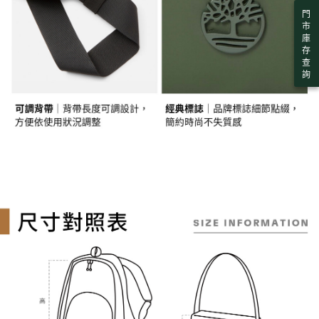
門
市
庫
存
查
詢