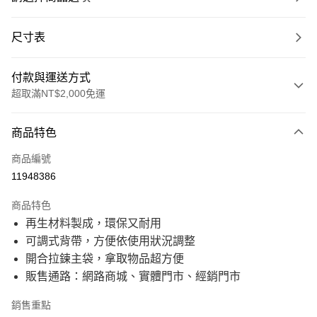
尺寸表
付款與運送方式
超取滿NT$2,000免運
付款方式
商品特色
信用卡一次付款
商品編號
信用卡分期付款
11948386
21家銀行
3 期 0 利率 每期
NT$600
商品特色
21家銀行
6 期 0 利率 每期
NT$300
合作金庫商業銀行
第一商業銀行
再生材料製成，環保又耐用
華南商業銀行
彰化商業銀行
21家銀行
12 期 0 利率 每期
NT$150
合作金庫商業銀行
第一商業銀行
可調式背帶，方便依使用狀況調整
上海商業儲蓄銀行
台北富邦商業銀行
華南商業銀行
彰化商業銀行
國泰世華商業銀行
兆豐國際商業銀行
合作金庫商業銀行
第一商業銀行
開合拉鍊主袋，拿取物品超方便
超商取貨付款
上海商業儲蓄銀行
台北富邦商業銀行
臺灣中小企業銀行
台中商業銀行
華南商業銀行
彰化商業銀行
販售通路：網路商城、實體門市、經銷門市
國泰世華商業銀行
兆豐國際商業銀行
匯豐（台灣）商業銀行
華泰商業銀行
上海商業儲蓄銀行
台北富邦商業銀行
LINE Pay
臺灣中小企業銀行
台中商業銀行
聯邦商業銀行
遠東國際商業銀行
國泰世華商業銀行
兆豐國際商業銀行
匯豐（台灣）商業銀行
華泰商業銀行
銷售重點
元大商業銀行
永豐商業銀行
臺灣中小企業銀行
台中商業銀行
Apple Pay
聯邦商業銀行
遠東國際商業銀行