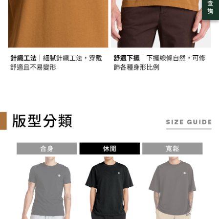
查
宅配
「AFTEE先享後付」，若未經同意申辦者引起之損失，本公司不負相關責
詢
任。
每筆NT$130，滿NT$2,000(含以上)免運費
４．使用「AFTEE先享後付」時，將依據個別帳號之用戶狀況，依本公司即
時審查核予不同之上限額度；若仍有額度不足之情形，本公司將視審查結果
請求用戶進行身份認證。
５．嚴禁一人註冊多個帳號或使用他人資訊註冊。若發現惡意使用之情形，
恩沛科技股份有限公司將有權停止該用戶之使用額度並採取法律行動。