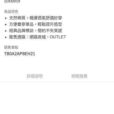
11932019
21家銀行
3 期 0 利率 每期
NT$350
商品特色
21家銀行
6 期 0 利率 每期
NT$175
合作金庫商業銀行
第一商業銀行
天然棉質，親膚透氣舒適好穿
華南商業銀行
彰化商業銀行
21家銀行
12 期 0 利率 每期
NT$87
合作金庫商業銀行
第一商業銀行
方便疊穿單品，輕鬆提升造型
上海商業儲蓄銀行
台北富邦商業銀行
華南商業銀行
彰化商業銀行
國泰世華商業銀行
兆豐國際商業銀行
合作金庫商業銀行
第一商業銀行
經典品牌標誌，簡約不失質感
超商取貨付款
上海商業儲蓄銀行
台北富邦商業銀行
臺灣中小企業銀行
台中商業銀行
華南商業銀行
彰化商業銀行
販售通路：網路商城、OUTLET
國泰世華商業銀行
兆豐國際商業銀行
匯豐（台灣）商業銀行
華泰商業銀行
上海商業儲蓄銀行
台北富邦商業銀行
LINE Pay
臺灣中小企業銀行
台中商業銀行
聯邦商業銀行
遠東國際商業銀行
國泰世華商業銀行
兆豐國際商業銀行
匯豐（台灣）商業銀行
華泰商業銀行
銷售重點
元大商業銀行
永豐商業銀行
臺灣中小企業銀行
台中商業銀行
Apple Pay
聯邦商業銀行
遠東國際商業銀行
玉山商業銀行
星展（台灣）商業銀行
TB0A2AP8EH21
匯豐（台灣）商業銀行
華泰商業銀行
元大商業銀行
永豐商業銀行
台新國際商業銀行
中國信託商業銀行
聯邦商業銀行
遠東國際商業銀行
悠遊付
玉山商業銀行
星展（台灣）商業銀行
台灣樂天信用卡公司
元大商業銀行
永豐商業銀行
台新國際商業銀行
中國信託商業銀行
玉山商業銀行
星展（台灣）商業銀行
Google Pay
台灣樂天信用卡公司
台新國際商業銀行
中國信託商業銀行
詳細說明
相關推薦
台灣樂天信用卡公司
大哥付你分期
相關說明
【大哥付你分期使用說明】
AFTEE先享後付
1.本服務由台灣大哥大提供，台灣大哥大用戶可立即使用無須另外申請。
2.付款方式選擇「大哥付你分期」，訂單成立後會自動跳轉到大哥付的交易
相關說明
流程，驗證手機門號後，選擇欲分期的期數、繳款截止日，確認付款後即完
【關於「AFTEE先享後付」】
成交易。
ATM付款
AFTEE先享後付是「在收到商品之後才付款」的支付方式。 讓您購物簡單