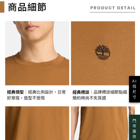
3.實際核准額度、可分期數及費用金額請依後續交易確認頁面所載為準。
便利好安心！
4.訂單成立30分鐘內，如未前往確認交易或遇審核未通過，訂單將自動取
１．簡單：不需註冊會員、不需綁卡、不需儲值。
消。如遇「轉專審核」未通過狀況，表示未達大哥付你分期系統評分，恕無
運送方式
２．便利：只要手機號碼，簡訊認證，即可結帳。
法說明評估內容。
３．安心：先確認商品／服務後，再付款。
全家取貨付款
【繳款方式說明】
1.分期款項不併入電信帳單，「大哥付你分期」於每月結算日後寄送繳費提
每筆NT$130，滿NT$2,000(含以上)免運費
【「AFTEE先享後付」結帳流程】
醒簡訊。
１．於結帳方式選擇「AFTEE先享後付」後，將跳轉至「AFTEE先享後付」
2.透過簡訊連結打開帳單後，可選擇「超商條碼／台灣大直營門市／銀行轉
付款後全家取貨
結帳頁面，進行簡訊認證並確認金額後，即可完成結帳。
帳／街口支付／iPASS MONEY」等通路繳費。
２．訂單成立數日內，您將收到繳費通知簡訊。
每筆NT$130，滿NT$2,000(含以上)免運費
３．收到繳費通知簡訊後14天內，點擊此簡訊中的連結，可透過四大超商／
【注意事項】
ATM／網路銀行／等多元方式進行付款，方視為交易完成。
萊爾富取貨付款
1.本服務係由「台灣大哥大股份有限公司」（以下簡稱本公司）所提供，讓
※ 請注意：結帳手續完成當下不需立刻繳費，但若您需要取消訂單，請聯絡
用戶於交易時，得透過本服務購買商品或服務，並由商店將買賣／分期付款
每筆NT$130，滿NT$2,000(含以上)免運費
購買商品的店家。未經商家同意取消之訂單仍視為有效，需透過AFTEE先享
買賣價金債權讓與本公司後，依約使用本公司帳單繳交帳款。
後付繳納相關費用。
2.基於同意付款使用「大哥付你分期」之契約關係目的，商店將以您的個人
AI
※ 交易是否成功請以「AFTEE先享後付 」之結帳頁面顯示為準，若有關於
付款後萊爾富取貨
資料（包含姓名、電話或地址）提供予台灣大哥大進項蒐集、處理及利用，
找
是否繳費成功／繳費後需取消欲退款等相關疑問，請聯繫「AFTEE先享後付
由本公司與您本人進行分期帳單所需資料之確認、核對及更正。
每筆NT$130，滿NT$2,000(含以上)免運費
尺
客戶支援中心」
https://netprotections.freshdesk.com/support/home
3.完整用戶服務條款，請詳閱以下連結：
https://oppay.tw/userRule
寸
7-11取貨付款
【注意事項】
１．透過由恩沛科技股份有限公司提供之「AFTEE先享後付」服務完成之交
每筆NT$130，滿NT$2,000(含以上)免運費
易，需依本服務之必要範圍內提供個人資料，並將交易相關給付款項請求債
門
權轉讓予恩沛科技股份有限公司。
付款後7-11取貨
市
２．關於個人資料處理事宜，請瀏覽以下網址：
每筆NT$130，滿NT$2,000(含以上)免運費
庫
https://aftee.tw/terms/#terms3
存
３．未成年的使用者請事先徵得法定代理人或監護人之同意方可使用