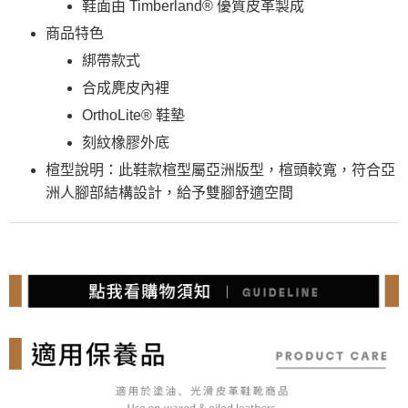
鞋面由 Timberland® 優質皮革製成
商品特色
綁帶款式
合成麂皮內裡
OrthoLite® 鞋墊
刻紋橡膠外底
楦型說明：此鞋款楦型屬亞洲版型，楦頭較寬，符合亞
洲人腳部結構設計，給予雙腳舒適空間