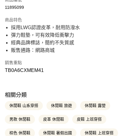
信用卡分期付款
11895099
21家銀行
3 期 0 利率 每期
NT$1,966
商品特色
21家銀行
6 期 0 利率 每期
NT$983
合作金庫商業銀行
第一商業銀行
採用LWG認證皮革，耐用防潑水
華南商業銀行
彰化商業銀行
21家銀行
12 期 0 利率 每期
NT$491
合作金庫商業銀行
第一商業銀行
彈力鞋墊，可有效降低衝擊力
上海商業儲蓄銀行
台北富邦商業銀行
華南商業銀行
彰化商業銀行
國泰世華商業銀行
兆豐國際商業銀行
合作金庫商業銀行
第一商業銀行
經典品牌標誌，簡約不失質感
超商取貨付款
上海商業儲蓄銀行
台北富邦商業銀行
臺灣中小企業銀行
台中商業銀行
華南商業銀行
彰化商業銀行
販售通路：網路商城
國泰世華商業銀行
兆豐國際商業銀行
匯豐（台灣）商業銀行
華泰商業銀行
上海商業儲蓄銀行
台北富邦商業銀行
LINE Pay
臺灣中小企業銀行
台中商業銀行
聯邦商業銀行
遠東國際商業銀行
國泰世華商業銀行
兆豐國際商業銀行
匯豐（台灣）商業銀行
華泰商業銀行
銷售重點
元大商業銀行
永豐商業銀行
臺灣中小企業銀行
台中商業銀行
Apple Pay
聯邦商業銀行
遠東國際商業銀行
玉山商業銀行
星展（台灣）商業銀行
TB0A6CXMEM41
匯豐（台灣）商業銀行
華泰商業銀行
元大商業銀行
永豐商業銀行
台新國際商業銀行
中國信託商業銀行
聯邦商業銀行
遠東國際商業銀行
悠遊付
玉山商業銀行
星展（台灣）商業銀行
台灣樂天信用卡公司
元大商業銀行
永豐商業銀行
台新國際商業銀行
中國信託商業銀行
玉山商業銀行
星展（台灣）商業銀行
Google Pay
台灣樂天信用卡公司
台新國際商業銀行
中國信託商業銀行
相關分類
台灣樂天信用卡公司
大哥付你分期
休閒鞋 山系穿搭
休閒鞋 旅遊
休閒鞋 露營
相關說明
【大哥付你分期使用說明】
男款 休閒鞋
皮革 休閒鞋
皮鞋 上班穿搭
AFTEE先享後付
1.本服務由台灣大哥大提供，台灣大哥大用戶可立即使用無須另外申請。
2.付款方式選擇「大哥付你分期」，訂單成立後會自動跳轉到大哥付的交易
相關說明
流程，驗證手機門號後，選擇欲分期的期數、繳款截止日，確認付款後即完
棕色 休閒鞋
休閒鞋 暑假出國
休閒鞋 上班穿搭
【關於「AFTEE先享後付」】