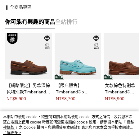
❚ 全商品專區
你可能有興趣的商品
全站排行
【網路限定】男款深棕
【限店販售】
女款棕色特別款
色特別款Timberland®
Timberland® x
Timberland®
Authentic三孔帆船
Jacquemus 中性湖水
Authentic三孔帆
NT$5,900
NT$8,700
NT$5,900
鞋|A2PDQW07
藍三孔帆船
鞋|A2GNVETD
鞋|A6G7F04V
本網站中使用 cookie，欲查詢有關本網站使用 cookie 方式之詳情，及若您不希
熱門標籤
望在電腦上使用 cookie 時應如何變更電腦的 cookie 設定，請參閱本網站「
隱私
權條款
」之 Cookie 聲明。您繼續使用本網站即表示您同意本公司得按本網站使
用條款之 Cookie 聲明使用 cookie。
了解更多 >