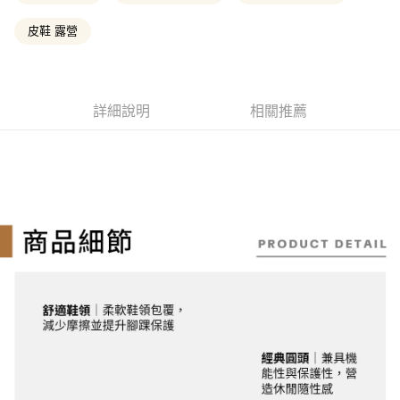
成交易。
ATM付款
AFTEE先享後付是「在收到商品之後才付款」的支付方式。 讓您購物簡單
3.實際核准額度、可分期數及費用金額請依後續交易確認頁面所載為準。
便利好安心！
皮鞋 露營
4.訂單成立30分鐘內，如未前往確認交易或遇審核未通過，訂單將自動取
１．簡單：不需註冊會員、不需綁卡、不需儲值。
消。如遇「轉專審核」未通過狀況，表示未達大哥付你分期系統評分，恕無
運送方式
２．便利：只要手機號碼，簡訊認證，即可結帳。
法說明評估內容。
３．安心：先確認商品／服務後，再付款。
全家取貨付款
【繳款方式說明】
1.分期款項不併入電信帳單，「大哥付你分期」於每月結算日後寄送繳費提
每筆NT$130，滿NT$2,000(含以上)免運費
【「AFTEE先享後付」結帳流程】
詳細說明
相關推薦
醒簡訊。
１．於結帳方式選擇「AFTEE先享後付」後，將跳轉至「AFTEE先享後付」
2.透過簡訊連結打開帳單後，可選擇「超商條碼／台灣大直營門市／銀行轉
付款後全家取貨
結帳頁面，進行簡訊認證並確認金額後，即可完成結帳。
帳／街口支付／iPASS MONEY」等通路繳費。
２．訂單成立數日內，您將收到繳費通知簡訊。
每筆NT$130，滿NT$2,000(含以上)免運費
３．收到繳費通知簡訊後14天內，點擊此簡訊中的連結，可透過四大超商／
【注意事項】
ATM／網路銀行／等多元方式進行付款，方視為交易完成。
萊爾富取貨付款
1.本服務係由「台灣大哥大股份有限公司」（以下簡稱本公司）所提供，讓
※ 請注意：結帳手續完成當下不需立刻繳費，但若您需要取消訂單，請聯絡
用戶於交易時，得透過本服務購買商品或服務，並由商店將買賣／分期付款
每筆NT$130，滿NT$2,000(含以上)免運費
購買商品的店家。未經商家同意取消之訂單仍視為有效，需透過AFTEE先享
買賣價金債權讓與本公司後，依約使用本公司帳單繳交帳款。
後付繳納相關費用。
2.基於同意付款使用「大哥付你分期」之契約關係目的，商店將以您的個人
※ 交易是否成功請以「AFTEE先享後付 」之結帳頁面顯示為準，若有關於
付款後萊爾富取貨
資料（包含姓名、電話或地址）提供予台灣大哥大進項蒐集、處理及利用，
是否繳費成功／繳費後需取消欲退款等相關疑問，請聯繫「AFTEE先享後付
由本公司與您本人進行分期帳單所需資料之確認、核對及更正。
每筆NT$130，滿NT$2,000(含以上)免運費
客戶支援中心」
https://netprotections.freshdesk.com/support/home
3.完整用戶服務條款，請詳閱以下連結：
https://oppay.tw/userRule
7-11取貨付款
【注意事項】
１．透過由恩沛科技股份有限公司提供之「AFTEE先享後付」服務完成之交
每筆NT$130，滿NT$2,000(含以上)免運費
易，需依本服務之必要範圍內提供個人資料，並將交易相關給付款項請求債
權轉讓予恩沛科技股份有限公司。
付款後7-11取貨
２．關於個人資料處理事宜，請瀏覽以下網址：
每筆NT$130，滿NT$2,000(含以上)免運費
https://aftee.tw/terms/#terms3