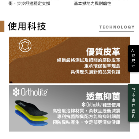
AI
找
尺
寸
門
市
庫
存
查
詢