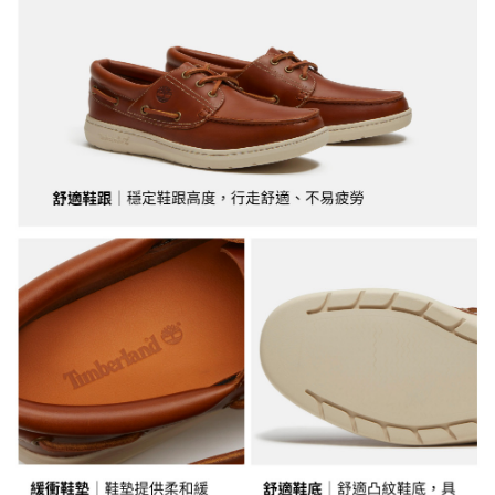
３．未成年的使用者請事先徵得法定代理人或監護人之同意方可使用
宅配
「AFTEE先享後付」，若未經同意申辦者引起之損失，本公司不負相關責
任。
每筆NT$130，滿NT$2,000(含以上)免運費
４．使用「AFTEE先享後付」時，將依據個別帳號之用戶狀況，依本公司即
時審查核予不同之上限額度；若仍有額度不足之情形，本公司將視審查結果
請求用戶進行身份認證。
５．嚴禁一人註冊多個帳號或使用他人資訊註冊。若發現惡意使用之情形，
恩沛科技股份有限公司將有權停止該用戶之使用額度並採取法律行動。