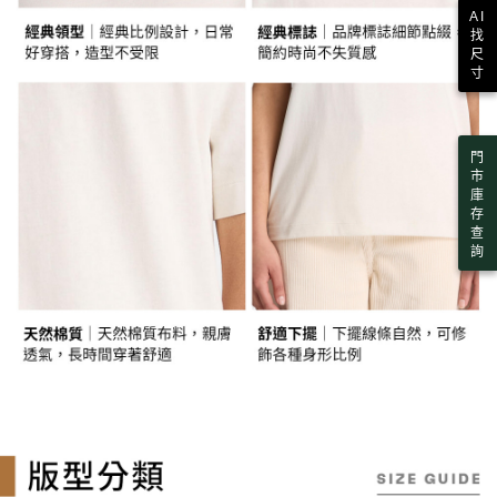
任。
每筆NT$130，滿NT$2,000(含以上)免運費
AI
４．使用「AFTEE先享後付」時，將依據個別帳號之用戶狀況，依本公司即
找
時審查核予不同之上限額度；若仍有額度不足之情形，本公司將視審查結果
尺
請求用戶進行身份認證。
寸
５．嚴禁一人註冊多個帳號或使用他人資訊註冊。若發現惡意使用之情形，
恩沛科技股份有限公司將有權停止該用戶之使用額度並採取法律行動。
門
市
庫
存
查
詢