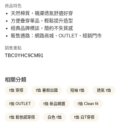
21家銀行
3 期 0 利率 每期
NT$350
商品特色
21家銀行
6 期 0 利率 每期
NT$175
合作金庫商業銀行
第一商業銀行
天然棉質，親膚透氣舒適好穿
華南商業銀行
彰化商業銀行
21家銀行
12 期 0 利率 每期
NT$87
合作金庫商業銀行
第一商業銀行
方便疊穿單品，輕鬆提升造型
上海商業儲蓄銀行
台北富邦商業銀行
華南商業銀行
彰化商業銀行
國泰世華商業銀行
兆豐國際商業銀行
合作金庫商業銀行
第一商業銀行
經典品牌標誌，簡約不失質感
超商取貨付款
上海商業儲蓄銀行
台北富邦商業銀行
臺灣中小企業銀行
台中商業銀行
華南商業銀行
彰化商業銀行
販售通路：網路商城、OUTLET、經銷門市
國泰世華商業銀行
兆豐國際商業銀行
匯豐（台灣）商業銀行
華泰商業銀行
上海商業儲蓄銀行
台北富邦商業銀行
LINE Pay
臺灣中小企業銀行
台中商業銀行
聯邦商業銀行
遠東國際商業銀行
國泰世華商業銀行
兆豐國際商業銀行
匯豐（台灣）商業銀行
華泰商業銀行
銷售重點
元大商業銀行
永豐商業銀行
臺灣中小企業銀行
台中商業銀行
Apple Pay
聯邦商業銀行
遠東國際商業銀行
玉山商業銀行
星展（台灣）商業銀行
TBC0YHC9CM91
匯豐（台灣）商業銀行
華泰商業銀行
元大商業銀行
永豐商業銀行
台新國際商業銀行
中國信託商業銀行
聯邦商業銀行
遠東國際商業銀行
悠遊付
玉山商業銀行
星展（台灣）商業銀行
台灣樂天信用卡公司
元大商業銀行
永豐商業銀行
台新國際商業銀行
中國信託商業銀行
玉山商業銀行
星展（台灣）商業銀行
Google Pay
台灣樂天信用卡公司
台新國際商業銀行
中國信託商業銀行
相關分類
台灣樂天信用卡公司
大哥付你分期
t恤 穿搭
t恤 暑假出國
短袖 t恤
透氣 t恤
相關說明
【大哥付你分期使用說明】
t恤 OUTLET
t恤 新品精選
t恤 Clean fit
AFTEE先享後付
1.本服務由台灣大哥大提供，台灣大哥大用戶可立即使用無須另外申請。
2.付款方式選擇「大哥付你分期」，訂單成立後會自動跳轉到大哥付的交易
相關說明
流程，驗證手機門號後，選擇欲分期的期數、繳款截止日，確認付款後即完
t恤 鬆弛感穿搭
白色 t恤
t恤 白T穿搭
【關於「AFTEE先享後付」】
成交易。
ATM付款
AFTEE先享後付是「在收到商品之後才付款」的支付方式。 讓您購物簡單
3.實際核准額度、可分期數及費用金額請依後續交易確認頁面所載為準。
便利好安心！
4.訂單成立30分鐘內，如未前往確認交易或遇審核未通過，訂單將自動取