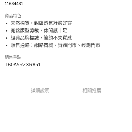
信用卡分期付款
11634481
21家銀行
3 期 0 利率 每期
NT$303
商品特色
21家銀行
6 期 0 利率 每期
NT$151
合作金庫商業銀行
第一商業銀行
天然棉質，親膚透氣舒適好穿
華南商業銀行
彰化商業銀行
21家銀行
12 期 0 利率 每期
NT$75
合作金庫商業銀行
第一商業銀行
寬鬆版型剪裁，休閒感十足
上海商業儲蓄銀行
台北富邦商業銀行
華南商業銀行
彰化商業銀行
國泰世華商業銀行
兆豐國際商業銀行
合作金庫商業銀行
第一商業銀行
經典品牌標誌，簡約不失質感
超商取貨付款
上海商業儲蓄銀行
台北富邦商業銀行
臺灣中小企業銀行
台中商業銀行
華南商業銀行
彰化商業銀行
販售通路：網路商城、實體門市、經銷門市
國泰世華商業銀行
兆豐國際商業銀行
匯豐（台灣）商業銀行
華泰商業銀行
上海商業儲蓄銀行
台北富邦商業銀行
LINE Pay
臺灣中小企業銀行
台中商業銀行
聯邦商業銀行
遠東國際商業銀行
國泰世華商業銀行
兆豐國際商業銀行
匯豐（台灣）商業銀行
華泰商業銀行
銷售重點
元大商業銀行
永豐商業銀行
臺灣中小企業銀行
台中商業銀行
Apple Pay
聯邦商業銀行
遠東國際商業銀行
玉山商業銀行
星展（台灣）商業銀行
TB0A5RZXR851
匯豐（台灣）商業銀行
華泰商業銀行
元大商業銀行
永豐商業銀行
台新國際商業銀行
中國信託商業銀行
聯邦商業銀行
遠東國際商業銀行
悠遊付
玉山商業銀行
星展（台灣）商業銀行
台灣樂天信用卡公司
元大商業銀行
永豐商業銀行
台新國際商業銀行
中國信託商業銀行
玉山商業銀行
星展（台灣）商業銀行
Google Pay
台灣樂天信用卡公司
台新國際商業銀行
中國信託商業銀行
詳細說明
相關推薦
台灣樂天信用卡公司
大哥付你分期
相關說明
【大哥付你分期使用說明】
AFTEE先享後付
1.本服務由台灣大哥大提供，台灣大哥大用戶可立即使用無須另外申請。
2.付款方式選擇「大哥付你分期」，訂單成立後會自動跳轉到大哥付的交易
相關說明
流程，驗證手機門號後，選擇欲分期的期數、繳款截止日，確認付款後即完
【關於「AFTEE先享後付」】
成交易。