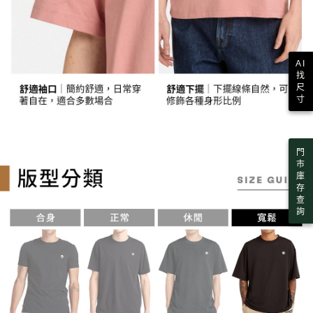
３．未成年的使用者請事先徵得法定代理人或監護人之同意方可使用
宅配
「AFTEE先享後付」，若未經同意申辦者引起之損失，本公司不負相關責
任。
每筆NT$130，滿NT$2,000(含以上)免運費
４．使用「AFTEE先享後付」時，將依據個別帳號之用戶狀況，依本公司即
時審查核予不同之上限額度；若仍有額度不足之情形，本公司將視審查結果
AI
請求用戶進行身份認證。
找
５．嚴禁一人註冊多個帳號或使用他人資訊註冊。若發現惡意使用之情形，
尺
恩沛科技股份有限公司將有權停止該用戶之使用額度並採取法律行動。
寸
門
市
庫
存
查
詢