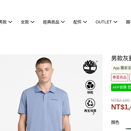
男款
女款
經典商品
配件
OUTLET
踢
男款灰藍
App 獨享
春夏商品
APP首購 登
NT$2,100
NT$1,
顏色