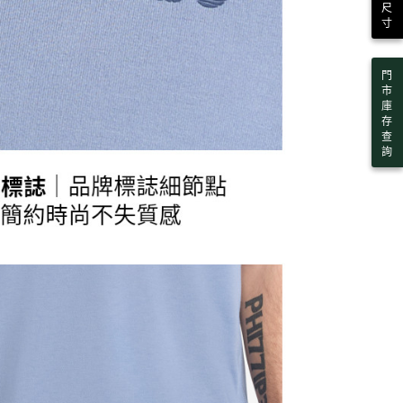
尺
寸
門
市
庫
存
查
詢