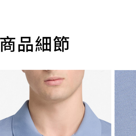
萊爾富取
用戶於交
絡購買商品
款買賣價
先享後付
每筆NT$1
2.基於同
※ 交易是
資料（包
是否繳費成
付款後萊
用，由本
付客戶支
每筆NT$1
3.完整用
【注意事
7-11取貨
１．透過由
交易，需
每筆NT$1
求債權轉
２．關於
付款後7-1
https://aft
每筆NT$1
３．未成
「AFTE
宅配
任。
４．使用「
每筆NT$1
即時審查
結果請求
５．嚴禁
形，恩沛
動。