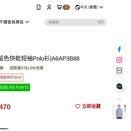
0
中文 (繁體)
不爛會員專區
色快乾短袖Polo衫|A6AP3B88
活動
超取滿NT$2,000免運
滿額再折$600
記送LINE POINTS
470
立即收藏