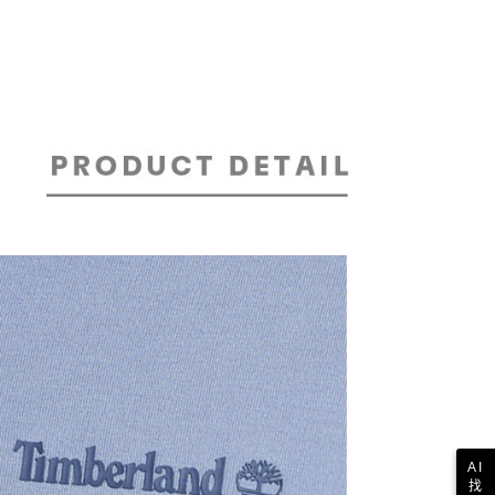
貨付款
易時，得透過本服務購買商品或服務，並由商店將買賣／分期付
的店家。未經商家同意取消之訂單仍視為有效，需透過AFTEE
金債權讓與本公司後，依約使用本公司帳單繳交帳款。
繳納相關費用。
30，滿NT$2,000(含以上)免運費
意付款使用「大哥付你分期」之契約關係目的，商店將以您的個人
否成功請以「AFTEE先享後付 」之結帳頁面顯示為準，若有關於
含姓名、電話或地址）提供予台灣大哥大進項蒐集、處理及利
功／繳費後需取消欲退款等相關疑問，請聯繫「AFTEE先享後
爾富取貨
公司與您本人進行分期帳單所需資料之確認、核對及更正。
援中心」
https://netprotections.freshdesk.com/support/home
30，滿NT$2,000(含以上)免運費
戶服務條款，請詳閱以下連結：
https://oppay.tw/userRule
項】
付款
恩沛科技股份有限公司提供之「AFTEE先享後付」服務完成之
依本服務之必要範圍內提供個人資料，並將交易相關給付款項請
30，滿NT$2,000(含以上)免運費
讓予恩沛科技股份有限公司。
個人資料處理事宜，請瀏覽以下網址：
1取貨
ee.tw/terms/#terms3
30，滿NT$2,000(含以上)免運費
年的使用者請事先徵得法定代理人或監護人之同意方可使用
E先享後付」，若未經同意申辦者引起之損失，本公司不負相關責
AFTEE先享後付」時，將依據個別帳號之用戶狀況，依本公司
30，滿NT$2,000(含以上)免運費
核予不同之上限額度；若仍有額度不足之情形，本公司將視審查
用戶進行身份認證。
一人註冊多個帳號或使用他人資訊註冊。若發現惡意使用之情
科技股份有限公司將有權停止該用戶之使用額度並採取法律行
AI
找