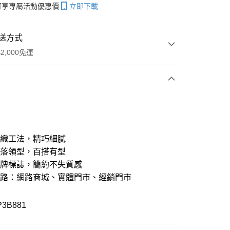
帳可享專屬活動優惠價
立即下載
送方式
2,000免運
次付款
期付款
21家銀行
0 利率 每期
NT$490
針織工法，精巧細膩
21家銀行
0 利率 每期
NT$245
庫商業銀行
第一商業銀行
俐落領型，百搭有型
業銀行
彰化商業銀行
品牌標誌，簡約不失質感
21家銀行
 0 利率 每期
NT$122
庫商業銀行
第一商業銀行
業儲蓄銀行
台北富邦商業銀行
業銀行
彰化商業銀行
通路：網路商城、實體門市、經銷門市
華商業銀行
兆豐國際商業銀行
庫商業銀行
第一商業銀行
付款
業儲蓄銀行
台北富邦商業銀行
小企業銀行
台中商業銀行
業銀行
彰化商業銀行
華商業銀行
兆豐國際商業銀行
台灣）商業銀行
華泰商業銀行
業儲蓄銀行
台北富邦商業銀行
P3B881
小企業銀行
台中商業銀行
業銀行
遠東國際商業銀行
華商業銀行
兆豐國際商業銀行
台灣）商業銀行
華泰商業銀行
業銀行
永豐商業銀行
小企業銀行
台中商業銀行
業銀行
遠東國際商業銀行
業銀行
星展（台灣）商業銀行