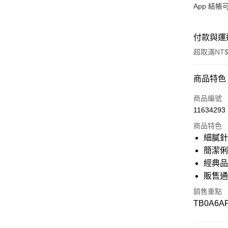
App 結
付款與運
超取滿NT$
付款方式
商品特色
信用卡一
商品編號
11634293
信用卡分
商品特色
3 期 
細膩
6 期 
合作金
簡潔
華南商
經典
12 期
合作金
上海商
華南商
販售
國泰世
合作金
超商取貨
上海商
臺灣中
華南商
銷售重點
國泰世
匯豐（
上海商
LINE Pay
TB0A6A
臺灣中
聯邦商
國泰世
匯豐（
元大商
臺灣中
Apple Pay
聯邦商
玉山商