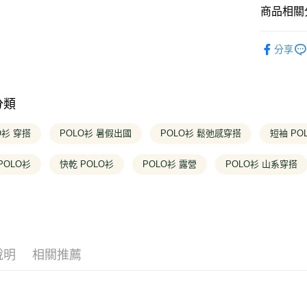
匯豐（
元大商
商品相關分
台新國
聯邦商
悠遊付
玉山商
台灣樂
元大商
台新國
❚ 男款
玉山商
Google Pa
台灣樂
分享
台新國
❚ 全商品
台灣樂
大哥付你
❚ 男款
相關說明
【大哥付
分類
❚ 男款
AFTEE先
1.本服務
2.付款方
相關說明
❚ 最新活
O衫 穿搭
POLO衫 暑假出國
POLO衫 鬆弛感穿搭
短袖 PO
流程，驗
【關於「A
完成交易
❚ 最新活
ATM付款
AFTEE
3.實際核
POLO衫
快乾 POLO衫
POLO衫 露營
POLO衫 山系穿搭
便利好安
❚ 最新活
4.訂單成
１．簡單
消。如遇
２．便利
運送方式
無法說明
３．安心
【繳款方
全家取貨
1.分期款
【「AFT
醒簡訊。
每筆NT$1
１．於結帳
2.透過簡
付」結帳
說明
相關推薦
帳／街口支
２．訂單
付款後全
３．收到繳
每筆NT$1
【注意事
／ATM／
1.本服務
※ 請注意