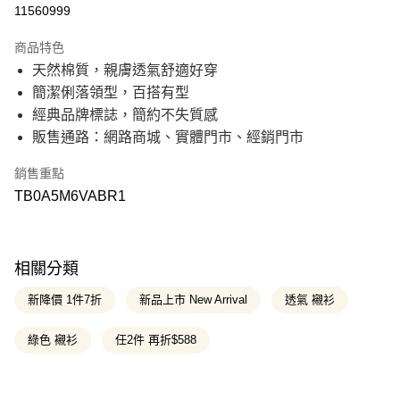
信用卡分期付款
11560999
21家銀行
3 期 0 利率 每期
NT$746
商品特色
21家銀行
6 期 0 利率 每期
NT$373
合作金庫商業銀行
第一商業銀行
天然棉質，親膚透氣舒適好穿
華南商業銀行
彰化商業銀行
21家銀行
12 期 0 利率 每期
NT$186
合作金庫商業銀行
第一商業銀行
簡潔俐落領型，百搭有型
上海商業儲蓄銀行
台北富邦商業銀行
華南商業銀行
彰化商業銀行
國泰世華商業銀行
兆豐國際商業銀行
合作金庫商業銀行
第一商業銀行
經典品牌標誌，簡約不失質感
超商取貨付款
上海商業儲蓄銀行
台北富邦商業銀行
臺灣中小企業銀行
台中商業銀行
華南商業銀行
彰化商業銀行
販售通路：網路商城、實體門市、經銷門市
國泰世華商業銀行
兆豐國際商業銀行
匯豐（台灣）商業銀行
華泰商業銀行
上海商業儲蓄銀行
台北富邦商業銀行
LINE Pay
臺灣中小企業銀行
台中商業銀行
聯邦商業銀行
遠東國際商業銀行
國泰世華商業銀行
兆豐國際商業銀行
匯豐（台灣）商業銀行
華泰商業銀行
銷售重點
元大商業銀行
永豐商業銀行
臺灣中小企業銀行
台中商業銀行
Apple Pay
聯邦商業銀行
遠東國際商業銀行
玉山商業銀行
星展（台灣）商業銀行
TB0A5M6VABR1
匯豐（台灣）商業銀行
華泰商業銀行
元大商業銀行
永豐商業銀行
台新國際商業銀行
中國信託商業銀行
聯邦商業銀行
遠東國際商業銀行
悠遊付
玉山商業銀行
星展（台灣）商業銀行
台灣樂天信用卡公司
元大商業銀行
永豐商業銀行
台新國際商業銀行
中國信託商業銀行
玉山商業銀行
星展（台灣）商業銀行
Google Pay
台灣樂天信用卡公司
台新國際商業銀行
中國信託商業銀行
相關分類
台灣樂天信用卡公司
大哥付你分期
新降價 1件7折
新品上市 New Arrival
透氣 襯衫
相關說明
【大哥付你分期使用說明】
綠色 襯衫
任2件 再折$588
AFTEE先享後付
1.本服務由台灣大哥大提供，台灣大哥大用戶可立即使用無須另外申請。
2.付款方式選擇「大哥付你分期」，訂單成立後會自動跳轉到大哥付的交易
相關說明
流程，驗證手機門號後，選擇欲分期的期數、繳款截止日，確認付款後即完
【關於「AFTEE先享後付」】
成交易。