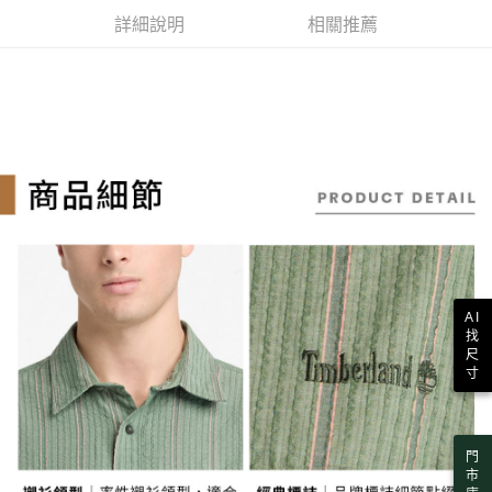
ATM付款
AFTEE先享後付是「在收到商品之後才付款」的支付方式。 讓您購物簡單
3.實際核准額度、可分期數及費用金額請依後續交易確認頁面所載為準。
便利好安心！
詳細說明
相關推薦
4.訂單成立30分鐘內，如未前往確認交易或遇審核未通過，訂單將自動取
１．簡單：不需註冊會員、不需綁卡、不需儲值。
消。如遇「轉專審核」未通過狀況，表示未達大哥付你分期系統評分，恕無
運送方式
２．便利：只要手機號碼，簡訊認證，即可結帳。
法說明評估內容。
３．安心：先確認商品／服務後，再付款。
全家取貨付款
【繳款方式說明】
1.分期款項不併入電信帳單，「大哥付你分期」於每月結算日後寄送繳費提
每筆NT$130，滿NT$2,000(含以上)免運費
【「AFTEE先享後付」結帳流程】
醒簡訊。
１．於結帳方式選擇「AFTEE先享後付」後，將跳轉至「AFTEE先享後付」
2.透過簡訊連結打開帳單後，可選擇「超商條碼／台灣大直營門市／銀行轉
付款後全家取貨
結帳頁面，進行簡訊認證並確認金額後，即可完成結帳。
帳／街口支付／iPASS MONEY」等通路繳費。
２．訂單成立數日內，您將收到繳費通知簡訊。
每筆NT$130，滿NT$2,000(含以上)免運費
３．收到繳費通知簡訊後14天內，點擊此簡訊中的連結，可透過四大超商／
【注意事項】
ATM／網路銀行／等多元方式進行付款，方視為交易完成。
萊爾富取貨付款
1.本服務係由「台灣大哥大股份有限公司」（以下簡稱本公司）所提供，讓
※ 請注意：結帳手續完成當下不需立刻繳費，但若您需要取消訂單，請聯絡
用戶於交易時，得透過本服務購買商品或服務，並由商店將買賣／分期付款
每筆NT$130，滿NT$2,000(含以上)免運費
購買商品的店家。未經商家同意取消之訂單仍視為有效，需透過AFTEE先享
買賣價金債權讓與本公司後，依約使用本公司帳單繳交帳款。
後付繳納相關費用。
2.基於同意付款使用「大哥付你分期」之契約關係目的，商店將以您的個人
※ 交易是否成功請以「AFTEE先享後付 」之結帳頁面顯示為準，若有關於
付款後萊爾富取貨
資料（包含姓名、電話或地址）提供予台灣大哥大進項蒐集、處理及利用，
AI
是否繳費成功／繳費後需取消欲退款等相關疑問，請聯繫「AFTEE先享後付
由本公司與您本人進行分期帳單所需資料之確認、核對及更正。
每筆NT$130，滿NT$2,000(含以上)免運費
找
客戶支援中心」
https://netprotections.freshdesk.com/support/home
3.完整用戶服務條款，請詳閱以下連結：
https://oppay.tw/userRule
尺
7-11取貨付款
寸
【注意事項】
１．透過由恩沛科技股份有限公司提供之「AFTEE先享後付」服務完成之交
每筆NT$130，滿NT$2,000(含以上)免運費
易，需依本服務之必要範圍內提供個人資料，並將交易相關給付款項請求債
權轉讓予恩沛科技股份有限公司。
付款後7-11取貨
門
２．關於個人資料處理事宜，請瀏覽以下網址：
每筆NT$130，滿NT$2,000(含以上)免運費
市
https://aftee.tw/terms/#terms3