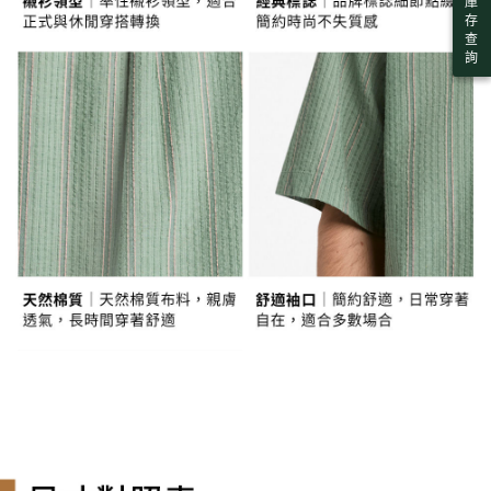
庫
３．未成年的使用者請事先徵得法定代理人或監護人之同意方可使用
宅配
存
「AFTEE先享後付」，若未經同意申辦者引起之損失，本公司不負相關責
查
任。
每筆NT$130，滿NT$2,000(含以上)免運費
詢
４．使用「AFTEE先享後付」時，將依據個別帳號之用戶狀況，依本公司即
時審查核予不同之上限額度；若仍有額度不足之情形，本公司將視審查結果
請求用戶進行身份認證。
５．嚴禁一人註冊多個帳號或使用他人資訊註冊。若發現惡意使用之情形，
恩沛科技股份有限公司將有權停止該用戶之使用額度並採取法律行動。