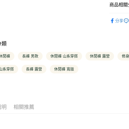
匯豐（
元大商
商品相關分
台新國
聯邦商
悠遊付
玉山商
台灣樂
元大商
台新國
❚ 男款
玉山商
Google Pa
台灣樂
分享
台新國
❚ 全商品
台灣樂
大哥付你
❚ 男款
相關說明
【大哥付
分類
❚ 男款
AFTEE先
1.本服務
2.付款方
相關說明
❚ 最新活
 休閒褲
長褲 男款
休閒褲 山系穿搭
休閒褲 露營
修身
流程，驗
【關於「A
完成交易
❚ 穿搭推
ATM付款
AFTEE
3.實際核
 山系穿搭
長褲 露營
休閒褲 寬版
便利好安
4.訂單成
１．簡單
消。如遇
２．便利
運送方式
無法說明
３．安心
【繳款方
全家取貨
1.分期款
【「AFT
醒簡訊。
每筆NT$1
１．於結帳
2.透過簡
付」結帳
說明
相關推薦
帳／街口支
２．訂單
付款後全
３．收到繳
每筆NT$1
【注意事
／ATM／
1.本服務
※ 請注意