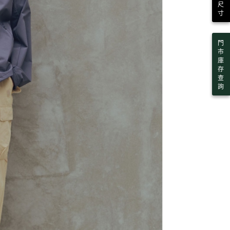
尺
寸
門
市
庫
存
查
詢