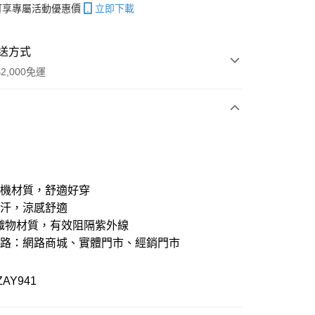
帳可享專屬活動優惠價
立即下載
送方式
2,000免運
次付款
期付款
21家銀行
0 利率 每期
NT$1,050
有機材質，舒適好穿
21家銀行
0 利率 每期
NT$525
庫商業銀行
第一商業銀行
排汗，涼感舒適
業銀行
彰化商業銀行
織物材質，有效阻隔紫外線
21家銀行
 0 利率 每期
NT$262
庫商業銀行
第一商業銀行
業儲蓄銀行
台北富邦商業銀行
業銀行
彰化商業銀行
通路：網路商城、實體門市、經銷門市
華商業銀行
兆豐國際商業銀行
庫商業銀行
第一商業銀行
付款
業儲蓄銀行
台北富邦商業銀行
小企業銀行
台中商業銀行
業銀行
彰化商業銀行
華商業銀行
兆豐國際商業銀行
台灣）商業銀行
華泰商業銀行
業儲蓄銀行
台北富邦商業銀行
ZAY941
小企業銀行
台中商業銀行
業銀行
遠東國際商業銀行
華商業銀行
兆豐國際商業銀行
台灣）商業銀行
華泰商業銀行
業銀行
永豐商業銀行
小企業銀行
台中商業銀行
業銀行
遠東國際商業銀行
業銀行
星展（台灣）商業銀行