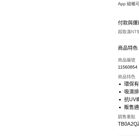
App 結
付款與運
超取滿NT$
付款方式
商品特色
信用卡一
商品編號
11560854
信用卡分
商品特色
3 期 
環保
6 期 
合作金
吸濕
華南商
抗UV
12 期
合作金
上海商
華南商
販售
國泰世
合作金
超商取貨
上海商
臺灣中
華南商
銷售重點
國泰世
匯豐（
上海商
LINE Pay
TB0A2Q
臺灣中
聯邦商
國泰世
匯豐（
元大商
臺灣中
Apple Pay
聯邦商
玉山商