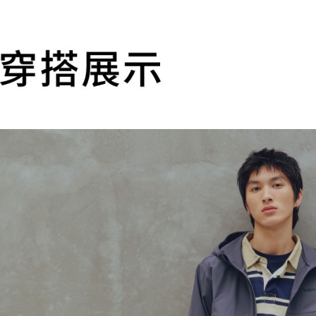
萊爾富取
用戶於交
絡購買商品
款買賣價
先享後付
每筆NT$1
2.基於同
※ 交易是
資料（包
是否繳費成
付款後萊
用，由本
付客戶支
每筆NT$1
3.完整用
【注意事
7-11取貨
１．透過由
交易，需
每筆NT$1
求債權轉
２．關於
付款後7-1
https://aft
每筆NT$1
３．未成
「AFTE
宅配
任。
４．使用「
每筆NT$1
即時審查
結果請求
５．嚴禁
形，恩沛
動。