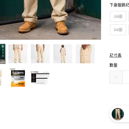
下身服飾
28腰
34腰
尺寸表
數量