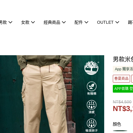
男款
女款
經典商品
配件
OUTLET
踢
男款米色T
App 獨享
春夏商品
APP首購 登
NT$4,500
NT$3,
顏色