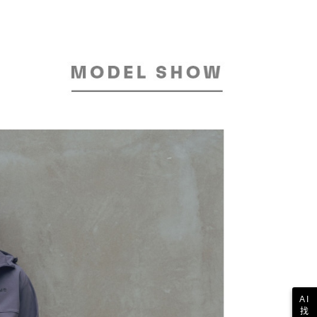
貨付款
易時，得透過本服務購買商品或服務，並由商店將買賣／分期付
的店家。未經商家同意取消之訂單仍視為有效，需透過AFTEE
金債權讓與本公司後，依約使用本公司帳單繳交帳款。
繳納相關費用。
30，滿NT$2,000(含以上)免運費
意付款使用「大哥付你分期」之契約關係目的，商店將以您的個人
否成功請以「AFTEE先享後付 」之結帳頁面顯示為準，若有關於
含姓名、電話或地址）提供予台灣大哥大進項蒐集、處理及利
功／繳費後需取消欲退款等相關疑問，請聯繫「AFTEE先享後
爾富取貨
公司與您本人進行分期帳單所需資料之確認、核對及更正。
援中心」
https://netprotections.freshdesk.com/support/home
30，滿NT$2,000(含以上)免運費
戶服務條款，請詳閱以下連結：
https://oppay.tw/userRule
項】
付款
恩沛科技股份有限公司提供之「AFTEE先享後付」服務完成之
依本服務之必要範圍內提供個人資料，並將交易相關給付款項請
30，滿NT$2,000(含以上)免運費
讓予恩沛科技股份有限公司。
個人資料處理事宜，請瀏覽以下網址：
1取貨
ee.tw/terms/#terms3
30，滿NT$2,000(含以上)免運費
年的使用者請事先徵得法定代理人或監護人之同意方可使用
E先享後付」，若未經同意申辦者引起之損失，本公司不負相關責
AFTEE先享後付」時，將依據個別帳號之用戶狀況，依本公司
30，滿NT$2,000(含以上)免運費
核予不同之上限額度；若仍有額度不足之情形，本公司將視審查
用戶進行身份認證。
一人註冊多個帳號或使用他人資訊註冊。若發現惡意使用之情
科技股份有限公司將有權停止該用戶之使用額度並採取法律行
AI
找