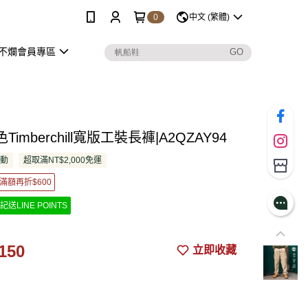
0
中文 (繁體)
不爛會員專區
imberchill寬版工裝長褲|A2QZAY94
活動
超取滿NT$2,000免運
滿額再折$600
記送LINE POINTS
150
立即收藏