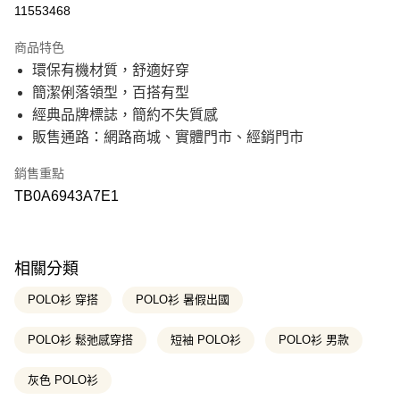
信用卡分期付款
11553468
21家銀行
3 期 0 利率 每期
NT$490
商品特色
21家銀行
6 期 0 利率 每期
NT$245
合作金庫商業銀行
第一商業銀行
環保有機材質，舒適好穿
華南商業銀行
彰化商業銀行
21家銀行
12 期 0 利率 每期
NT$122
合作金庫商業銀行
第一商業銀行
簡潔俐落領型，百搭有型
上海商業儲蓄銀行
台北富邦商業銀行
華南商業銀行
彰化商業銀行
國泰世華商業銀行
兆豐國際商業銀行
合作金庫商業銀行
第一商業銀行
經典品牌標誌，簡約不失質感
超商取貨付款
上海商業儲蓄銀行
台北富邦商業銀行
臺灣中小企業銀行
台中商業銀行
華南商業銀行
彰化商業銀行
販售通路：網路商城、實體門市、經銷門市
國泰世華商業銀行
兆豐國際商業銀行
匯豐（台灣）商業銀行
華泰商業銀行
上海商業儲蓄銀行
台北富邦商業銀行
LINE Pay
臺灣中小企業銀行
台中商業銀行
聯邦商業銀行
遠東國際商業銀行
國泰世華商業銀行
兆豐國際商業銀行
匯豐（台灣）商業銀行
華泰商業銀行
銷售重點
元大商業銀行
永豐商業銀行
臺灣中小企業銀行
台中商業銀行
Apple Pay
聯邦商業銀行
遠東國際商業銀行
玉山商業銀行
星展（台灣）商業銀行
TB0A6943A7E1
匯豐（台灣）商業銀行
華泰商業銀行
元大商業銀行
永豐商業銀行
台新國際商業銀行
中國信託商業銀行
聯邦商業銀行
遠東國際商業銀行
悠遊付
玉山商業銀行
星展（台灣）商業銀行
台灣樂天信用卡公司
元大商業銀行
永豐商業銀行
台新國際商業銀行
中國信託商業銀行
玉山商業銀行
星展（台灣）商業銀行
Google Pay
台灣樂天信用卡公司
台新國際商業銀行
中國信託商業銀行
相關分類
台灣樂天信用卡公司
大哥付你分期
POLO衫 穿搭
POLO衫 暑假出國
相關說明
【大哥付你分期使用說明】
POLO衫 鬆弛感穿搭
短袖 POLO衫
POLO衫 男款
AFTEE先享後付
1.本服務由台灣大哥大提供，台灣大哥大用戶可立即使用無須另外申請。
2.付款方式選擇「大哥付你分期」，訂單成立後會自動跳轉到大哥付的交易
相關說明
流程，驗證手機門號後，選擇欲分期的期數、繳款截止日，確認付款後即完
灰色 POLO衫
【關於「AFTEE先享後付」】
成交易。