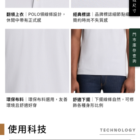
找
３．未成年的使用者請事先徵得法定代理人或監護人之同意方可使用
宅配
尺
「AFTEE先享後付」，若未經同意申辦者引起之損失，本公司不負相關責
寸
任。
每筆NT$130，滿NT$2,000(含以上)免運費
４．使用「AFTEE先享後付」時，將依據個別帳號之用戶狀況，依本公司即
時審查核予不同之上限額度；若仍有額度不足之情形，本公司將視審查結果
請求用戶進行身份認證。
門
５．嚴禁一人註冊多個帳號或使用他人資訊註冊。若發現惡意使用之情形，
市
恩沛科技股份有限公司將有權停止該用戶之使用額度並採取法律行動。
庫
存
查
詢