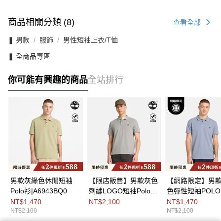
商品相關分類 (8)
查看全部
❚ 男款
服飾
男性短袖上衣/T恤
❚ 全商品專區
你可能有興趣的商品
全站排行
男款灰綠色休閒短袖
【限店販售】男款灰色
【網路限定】男
Polo衫|A6943BQ0
刺繡LOGO短袖Polo
色彈性短袖POLO
衫|A5TR3052
衫|A69Z7B88
NT$1,470
NT$2,100
NT$1,470
NT$2,100
NT$2,100