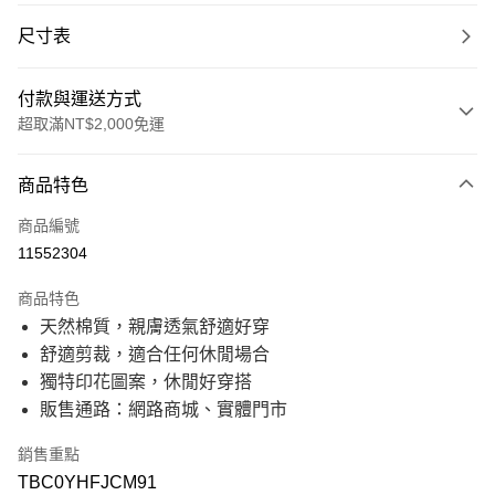
尺寸表
付款與運送方式
超取滿NT$2,000免運
付款方式
商品特色
信用卡一次付款
商品編號
信用卡分期付款
11552304
21家銀行
3 期 0 利率 每期
NT$350
商品特色
21家銀行
6 期 0 利率 每期
NT$175
合作金庫商業銀行
第一商業銀行
天然棉質，親膚透氣舒適好穿
華南商業銀行
彰化商業銀行
21家銀行
12 期 0 利率 每期
NT$87
合作金庫商業銀行
第一商業銀行
舒適剪裁，適合任何休閒場合
上海商業儲蓄銀行
台北富邦商業銀行
華南商業銀行
彰化商業銀行
國泰世華商業銀行
兆豐國際商業銀行
合作金庫商業銀行
第一商業銀行
獨特印花圖案，休閒好穿搭
超商取貨付款
上海商業儲蓄銀行
台北富邦商業銀行
臺灣中小企業銀行
台中商業銀行
華南商業銀行
彰化商業銀行
販售通路：網路商城、實體門市
國泰世華商業銀行
兆豐國際商業銀行
匯豐（台灣）商業銀行
華泰商業銀行
上海商業儲蓄銀行
台北富邦商業銀行
LINE Pay
臺灣中小企業銀行
台中商業銀行
聯邦商業銀行
遠東國際商業銀行
國泰世華商業銀行
兆豐國際商業銀行
匯豐（台灣）商業銀行
華泰商業銀行
銷售重點
元大商業銀行
永豐商業銀行
臺灣中小企業銀行
台中商業銀行
Apple Pay
聯邦商業銀行
遠東國際商業銀行
玉山商業銀行
星展（台灣）商業銀行
TBC0YHFJCM91
匯豐（台灣）商業銀行
華泰商業銀行
元大商業銀行
永豐商業銀行