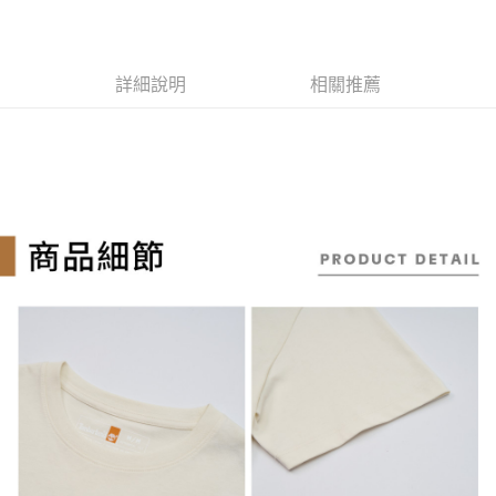
台新國際商業銀行
中國信託商業銀行
聯邦商業銀行
遠東國際商業銀行
悠遊付
玉山商業銀行
星展（台灣）商業銀行
台灣樂天信用卡公司
元大商業銀行
永豐商業銀行
台新國際商業銀行
中國信託商業銀行
玉山商業銀行
星展（台灣）商業銀行
Google Pay
台灣樂天信用卡公司
台新國際商業銀行
中國信託商業銀行
詳細說明
相關推薦
台灣樂天信用卡公司
大哥付你分期
相關說明
【大哥付你分期使用說明】
AFTEE先享後付
1.本服務由台灣大哥大提供，台灣大哥大用戶可立即使用無須另外申請。
2.付款方式選擇「大哥付你分期」，訂單成立後會自動跳轉到大哥付的交易
相關說明
流程，驗證手機門號後，選擇欲分期的期數、繳款截止日，確認付款後即完
【關於「AFTEE先享後付」】
成交易。
ATM付款
AFTEE先享後付是「在收到商品之後才付款」的支付方式。 讓您購物簡單
3.實際核准額度、可分期數及費用金額請依後續交易確認頁面所載為準。
便利好安心！
4.訂單成立30分鐘內，如未前往確認交易或遇審核未通過，訂單將自動取
１．簡單：不需註冊會員、不需綁卡、不需儲值。
消。如遇「轉專審核」未通過狀況，表示未達大哥付你分期系統評分，恕無
運送方式
２．便利：只要手機號碼，簡訊認證，即可結帳。
法說明評估內容。
３．安心：先確認商品／服務後，再付款。
全家取貨付款
【繳款方式說明】
1.分期款項不併入電信帳單，「大哥付你分期」於每月結算日後寄送繳費提
每筆NT$130，滿NT$2,000(含以上)免運費
【「AFTEE先享後付」結帳流程】
醒簡訊。
１．於結帳方式選擇「AFTEE先享後付」後，將跳轉至「AFTEE先享後付」
2.透過簡訊連結打開帳單後，可選擇「超商條碼／台灣大直營門市／銀行轉
付款後全家取貨
結帳頁面，進行簡訊認證並確認金額後，即可完成結帳。
帳／街口支付／iPASS MONEY」等通路繳費。
２．訂單成立數日內，您將收到繳費通知簡訊。
每筆NT$130，滿NT$2,000(含以上)免運費
３．收到繳費通知簡訊後14天內，點擊此簡訊中的連結，可透過四大超商／
【注意事項】
ATM／網路銀行／等多元方式進行付款，方視為交易完成。
萊爾富取貨付款
1.本服務係由「台灣大哥大股份有限公司」（以下簡稱本公司）所提供，讓
※ 請注意：結帳手續完成當下不需立刻繳費，但若您需要取消訂單，請聯絡
用戶於交易時，得透過本服務購買商品或服務，並由商店將買賣／分期付款