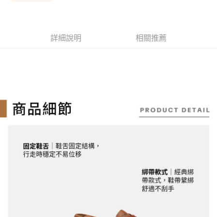
１．簡單：不需註冊會員、不需綁卡、不需儲值。
消。如遇「轉專審核」未通過狀況，表示未達大哥付你分期系統評分，恕無
運送方式
２．便利：只要手機號碼，簡訊認證，即可結帳。
法說明評估內容。
３．安心：先確認商品／服務後，再付款。
全家取貨付款
【繳款方式說明】
1.分期款項不併入電信帳單，「大哥付你分期」於每月結算日後寄送繳費提
每筆NT$130，滿NT$2,000(含以上)免運費
【「AFTEE先享後付」結帳流程】
詳細說明
相關推薦
醒簡訊。
１．於結帳方式選擇「AFTEE先享後付」後，將跳轉至「AFTEE先享後付」
2.透過簡訊連結打開帳單後，可選擇「超商條碼／台灣大直營門市／銀行轉
付款後全家取貨
結帳頁面，進行簡訊認證並確認金額後，即可完成結帳。
帳／街口支付／iPASS MONEY」等通路繳費。
２．訂單成立數日內，您將收到繳費通知簡訊。
每筆NT$130，滿NT$2,000(含以上)免運費
３．收到繳費通知簡訊後14天內，點擊此簡訊中的連結，可透過四大超商／
【注意事項】
ATM／網路銀行／等多元方式進行付款，方視為交易完成。
萊爾富取貨付款
1.本服務係由「台灣大哥大股份有限公司」（以下簡稱本公司）所提供，讓
※ 請注意：結帳手續完成當下不需立刻繳費，但若您需要取消訂單，請聯絡
用戶於交易時，得透過本服務購買商品或服務，並由商店將買賣／分期付款
每筆NT$130，滿NT$2,000(含以上)免運費
購買商品的店家。未經商家同意取消之訂單仍視為有效，需透過AFTEE先享
買賣價金債權讓與本公司後，依約使用本公司帳單繳交帳款。
後付繳納相關費用。
2.基於同意付款使用「大哥付你分期」之契約關係目的，商店將以您的個人
※ 交易是否成功請以「AFTEE先享後付 」之結帳頁面顯示為準，若有關於
付款後萊爾富取貨
資料（包含姓名、電話或地址）提供予台灣大哥大進項蒐集、處理及利用，
是否繳費成功／繳費後需取消欲退款等相關疑問，請聯繫「AFTEE先享後付
由本公司與您本人進行分期帳單所需資料之確認、核對及更正。
每筆NT$130，滿NT$2,000(含以上)免運費
客戶支援中心」
https://netprotections.freshdesk.com/support/home
3.完整用戶服務條款，請詳閱以下連結：
https://oppay.tw/userRule
7-11取貨付款
【注意事項】
１．透過由恩沛科技股份有限公司提供之「AFTEE先享後付」服務完成之交
每筆NT$130，滿NT$2,000(含以上)免運費
易，需依本服務之必要範圍內提供個人資料，並將交易相關給付款項請求債
權轉讓予恩沛科技股份有限公司。
付款後7-11取貨
２．關於個人資料處理事宜，請瀏覽以下網址：
每筆NT$130，滿NT$2,000(含以上)免運費
https://aftee.tw/terms/#terms3
３．未成年的使用者請事先徵得法定代理人或監護人之同意方可使用
宅配
「AFTEE先享後付」，若未經同意申辦者引起之損失，本公司不負相關責