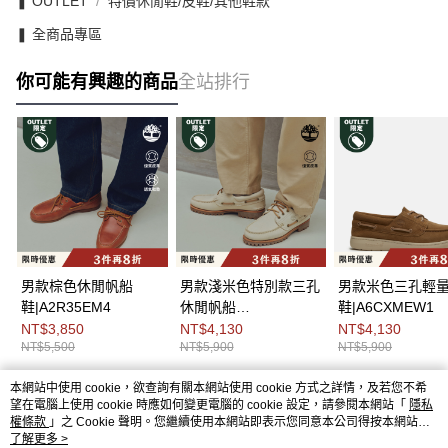
❚ OUTLET
特價休閒鞋/皮鞋/其他鞋款
❚ 全商品專區
你可能有興趣的商品
全站排行
男款棕色休閒帆船
男款淺米色特別款三孔
男款米色三孔輕
鞋|A2R35EM4
休閒帆船
鞋|A6CXMEW1
鞋|A2PDQEN7
NT$3,850
NT$4,130
NT$4,130
NT$5,500
NT$5,900
NT$5,900
本網站中使用 cookie，欲查詢有關本網站使用 cookie 方式之詳情，及若您不希
熱門標籤
望在電腦上使用 cookie 時應如何變更電腦的 cookie 設定，請參閱本網站「
隱私
權條款
」之 Cookie 聲明。您繼續使用本網站即表示您同意本公司得按本網站使
用條款之 Cookie 聲明使用 cookie。
了解更多 >