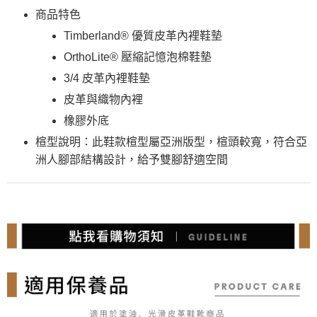
商品特色
Timberland® 優質皮革內裡鞋墊
OrthoLite® 壓縮記憶泡棉鞋墊
3/4 皮革內裡鞋墊
皮革與織物內裡
橡膠外底
楦型說明：此鞋款楦型屬亞洲版型，楦頭較寬，符合亞
洲人腳部結構設計，給予雙腳舒適空間