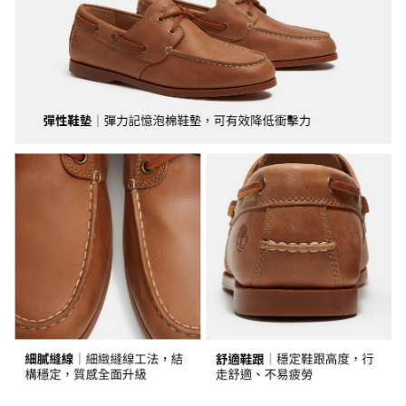
任。
每筆NT$130，滿NT$2,000(含以上)免運費
４．使用「AFTEE先享後付」時，將依據個別帳號之用戶狀況，依本公司即
時審查核予不同之上限額度；若仍有額度不足之情形，本公司將視審查結果
請求用戶進行身份認證。
５．嚴禁一人註冊多個帳號或使用他人資訊註冊。若發現惡意使用之情形，
恩沛科技股份有限公司將有權停止該用戶之使用額度並採取法律行動。