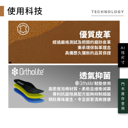
AI
找
尺
寸
門
市
庫
存
查
詢