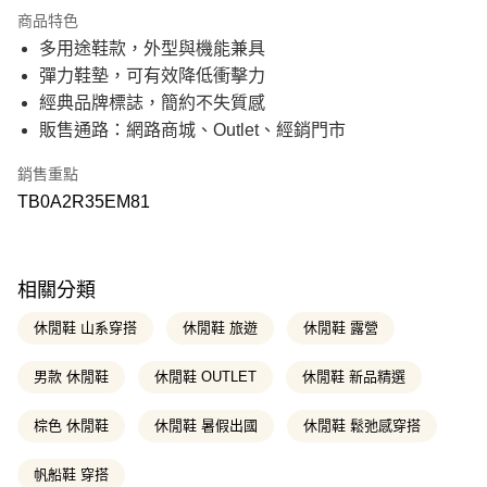
21家銀行
3 期 0 利率 每期
NT$1,283
商品特色
21家銀行
6 期 0 利率 每期
NT$641
合作金庫商業銀行
第一商業銀行
多用途鞋款，外型與機能兼具
華南商業銀行
彰化商業銀行
21家銀行
12 期 0 利率 每期
NT$320
合作金庫商業銀行
第一商業銀行
彈力鞋墊，可有效降低衝擊力
上海商業儲蓄銀行
台北富邦商業銀行
華南商業銀行
彰化商業銀行
國泰世華商業銀行
兆豐國際商業銀行
合作金庫商業銀行
第一商業銀行
經典品牌標誌，簡約不失質感
超商取貨付款
上海商業儲蓄銀行
台北富邦商業銀行
臺灣中小企業銀行
台中商業銀行
華南商業銀行
彰化商業銀行
販售通路：網路商城、Outlet、經銷門市
國泰世華商業銀行
兆豐國際商業銀行
匯豐（台灣）商業銀行
華泰商業銀行
上海商業儲蓄銀行
台北富邦商業銀行
LINE Pay
臺灣中小企業銀行
台中商業銀行
聯邦商業銀行
遠東國際商業銀行
國泰世華商業銀行
兆豐國際商業銀行
匯豐（台灣）商業銀行
華泰商業銀行
銷售重點
元大商業銀行
永豐商業銀行
臺灣中小企業銀行
台中商業銀行
Apple Pay
聯邦商業銀行
遠東國際商業銀行
玉山商業銀行
星展（台灣）商業銀行
TB0A2R35EM81
匯豐（台灣）商業銀行
華泰商業銀行
元大商業銀行
永豐商業銀行
台新國際商業銀行
中國信託商業銀行
聯邦商業銀行
遠東國際商業銀行
悠遊付
玉山商業銀行
星展（台灣）商業銀行
台灣樂天信用卡公司
元大商業銀行
永豐商業銀行
台新國際商業銀行
中國信託商業銀行
玉山商業銀行
星展（台灣）商業銀行
Google Pay
台灣樂天信用卡公司
台新國際商業銀行
中國信託商業銀行
相關分類
台灣樂天信用卡公司
大哥付你分期
休閒鞋 山系穿搭
休閒鞋 旅遊
休閒鞋 露營
相關說明
【大哥付你分期使用說明】
男款 休閒鞋
休閒鞋 OUTLET
休閒鞋 新品精選
AFTEE先享後付
1.本服務由台灣大哥大提供，台灣大哥大用戶可立即使用無須另外申請。
2.付款方式選擇「大哥付你分期」，訂單成立後會自動跳轉到大哥付的交易
相關說明
流程，驗證手機門號後，選擇欲分期的期數、繳款截止日，確認付款後即完
棕色 休閒鞋
休閒鞋 暑假出國
休閒鞋 鬆弛感穿搭
【關於「AFTEE先享後付」】
成交易。
ATM付款
AFTEE先享後付是「在收到商品之後才付款」的支付方式。 讓您購物簡單
3.實際核准額度、可分期數及費用金額請依後續交易確認頁面所載為準。
便利好安心！
帆船鞋 穿搭
4.訂單成立30分鐘內，如未前往確認交易或遇審核未通過，訂單將自動取