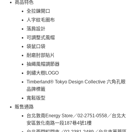
商品特色
全拉鍊開口
人字紋毛圈布
落肩設計
可調整式風帽
袋鼠口袋
耐磨肘部貼片
抽繩風帽調節器
刺繡大樹LOGO
Timberland® Tokyo Design Collective 六角孔眼
品牌標籤
寬鬆版型
販售通路
台北敦南Energy Store／02-2751-0558／台北大
安區敦化南路一段187巷4號1樓
台北西門町門市／02-2381-2489／台北市萬華區