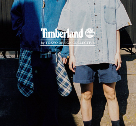
宅配
「AFTEE先享後付」，若未經同意申辦者引起之損失，本公司不負相關責
任。
每筆NT$130，滿NT$2,000(含以上)免運費
４．使用「AFTEE先享後付」時，將依據個別帳號之用戶狀況，依本公司即
時審查核予不同之上限額度；若仍有額度不足之情形，本公司將視審查結果
請求用戶進行身份認證。
５．嚴禁一人註冊多個帳號或使用他人資訊註冊。若發現惡意使用之情形，
恩沛科技股份有限公司將有權停止該用戶之使用額度並採取法律行動。