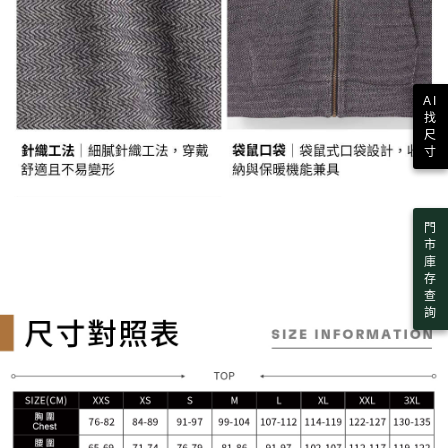
AI
找
尺
寸
門
市
庫
存
查
詢