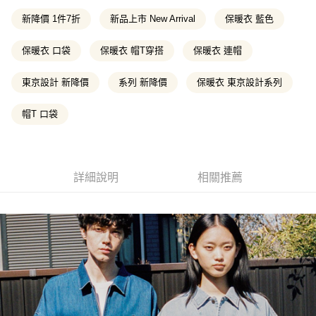
3.實際核准額度、可分期數及費用金額請依後續交易確認頁面所載為準。
便利好安心！
4.訂單成立30分鐘內，如未前往確認交易或遇審核未通過，訂單將自動取
新降價 1件7折
新品上市 New Arrival
保暖衣 藍色
１．簡單：不需註冊會員、不需綁卡、不需儲值。
消。如遇「轉專審核」未通過狀況，表示未達大哥付你分期系統評分，恕無
運送方式
２．便利：只要手機號碼，簡訊認證，即可結帳。
法說明評估內容。
３．安心：先確認商品／服務後，再付款。
全家取貨付款
保暖衣 口袋
保暖衣 帽T穿搭
保暖衣 連帽
【繳款方式說明】
1.分期款項不併入電信帳單，「大哥付你分期」於每月結算日後寄送繳費提
每筆NT$130，滿NT$2,000(含以上)免運費
【「AFTEE先享後付」結帳流程】
醒簡訊。
東京設計 新降價
系列 新降價
保暖衣 東京設計系列
１．於結帳方式選擇「AFTEE先享後付」後，將跳轉至「AFTEE先享後付」
2.透過簡訊連結打開帳單後，可選擇「超商條碼／台灣大直營門市／銀行轉
付款後全家取貨
結帳頁面，進行簡訊認證並確認金額後，即可完成結帳。
帳／街口支付／iPASS MONEY」等通路繳費。
２．訂單成立數日內，您將收到繳費通知簡訊。
帽T 口袋
每筆NT$130，滿NT$2,000(含以上)免運費
３．收到繳費通知簡訊後14天內，點擊此簡訊中的連結，可透過四大超商／
【注意事項】
ATM／網路銀行／等多元方式進行付款，方視為交易完成。
萊爾富取貨付款
1.本服務係由「台灣大哥大股份有限公司」（以下簡稱本公司）所提供，讓
※ 請注意：結帳手續完成當下不需立刻繳費，但若您需要取消訂單，請聯絡
用戶於交易時，得透過本服務購買商品或服務，並由商店將買賣／分期付款
每筆NT$130，滿NT$2,000(含以上)免運費
購買商品的店家。未經商家同意取消之訂單仍視為有效，需透過AFTEE先享
買賣價金債權讓與本公司後，依約使用本公司帳單繳交帳款。
後付繳納相關費用。
詳細說明
相關推薦
2.基於同意付款使用「大哥付你分期」之契約關係目的，商店將以您的個人
※ 交易是否成功請以「AFTEE先享後付 」之結帳頁面顯示為準，若有關於
付款後萊爾富取貨
資料（包含姓名、電話或地址）提供予台灣大哥大進項蒐集、處理及利用，
是否繳費成功／繳費後需取消欲退款等相關疑問，請聯繫「AFTEE先享後付
由本公司與您本人進行分期帳單所需資料之確認、核對及更正。
每筆NT$130，滿NT$2,000(含以上)免運費
客戶支援中心」
https://netprotections.freshdesk.com/support/home
3.完整用戶服務條款，請詳閱以下連結：
https://oppay.tw/userRule
7-11取貨付款
【注意事項】
１．透過由恩沛科技股份有限公司提供之「AFTEE先享後付」服務完成之交
每筆NT$130，滿NT$2,000(含以上)免運費
易，需依本服務之必要範圍內提供個人資料，並將交易相關給付款項請求債
權轉讓予恩沛科技股份有限公司。
付款後7-11取貨
２．關於個人資料處理事宜，請瀏覽以下網址：
每筆NT$130，滿NT$2,000(含以上)免運費
https://aftee.tw/terms/#terms3
３．未成年的使用者請事先徵得法定代理人或監護人之同意方可使用