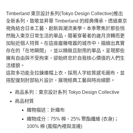
Timberland 東京設計系列(Tokyo Design Collective)推出
全新系列，致敬並昇華 Timberland 的經典傳承，透過東京
視角結合日本工藝、創新與潮流美學。本季聚焦於那些悄
然融入東京日常生活的單品，隨著穿著者的歲月流轉而更
加貼近個人特質。在這座龐雜喧囂的城市中，描繪出真實
存在的「在地瞬間」，並以精緻且耐用的單品，呈現那些
擁有自由與不受拘束，卻始終忠於自我核心價值的人們生
活樣貌。
這款多功能全拉鍊連帽上衣，採用人字紋質感毛圈布，並
搭配復刻肘部貼片設計，展現經典工藝與時尚細節。
商品系列：東京設計系列 Tokyo Design Collective
商品材質
織物描述：針織布
織物成分：75% 棉、25% 聚酯纖維 (衣身)；
100% 棉 (風帽內裡與滾邊)