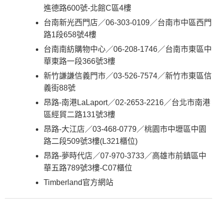
進德路600號-北館C區4樓
台南新光西門店／06-303-0109／台南市中區西門
路1段658號4樓
台南南紡購物中心／06-208-1746／台南市東區中
華東路一段366號3樓
新竹謙謙信義門市／03-526-7574／新竹市東區信
義街88號
昂路-南港LaLaport／02-2653-2216／台北市南港
區經貿二路131號3樓
昂路-大江店／03-468-0779／桃園市中壢區中園
路二段509號3樓(L321櫃位)
昂路-夢時代店／07-970-3733／高雄市前鎮區中
華五路789號3樓-C07櫃位
Timberland官方網站