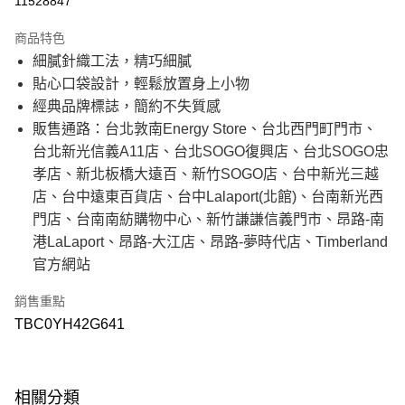
11528847
21家銀行
3 期 0 利率 每期
NT$1,143
商品特色
21家銀行
6 期 0 利率 每期
NT$571
合作金庫商業銀行
第一商業銀行
細膩針織工法，精巧細膩
華南商業銀行
彰化商業銀行
21家銀行
12 期 0 利率 每期
NT$285
合作金庫商業銀行
第一商業銀行
貼心口袋設計，輕鬆放置身上小物
上海商業儲蓄銀行
台北富邦商業銀行
華南商業銀行
彰化商業銀行
國泰世華商業銀行
兆豐國際商業銀行
合作金庫商業銀行
第一商業銀行
經典品牌標誌，簡約不失質感
超商取貨付款
上海商業儲蓄銀行
台北富邦商業銀行
臺灣中小企業銀行
台中商業銀行
華南商業銀行
彰化商業銀行
販售通路：台北敦南Energy Store、台北西門町門市、
國泰世華商業銀行
兆豐國際商業銀行
匯豐（台灣）商業銀行
華泰商業銀行
上海商業儲蓄銀行
台北富邦商業銀行
LINE Pay
臺灣中小企業銀行
台中商業銀行
台北新光信義A11店、台北SOGO復興店、台北SOGO忠
聯邦商業銀行
遠東國際商業銀行
國泰世華商業銀行
兆豐國際商業銀行
匯豐（台灣）商業銀行
華泰商業銀行
元大商業銀行
永豐商業銀行
臺灣中小企業銀行
台中商業銀行
孝店、新北板橋大遠百、新竹SOGO店、台中新光三越
Apple Pay
聯邦商業銀行
遠東國際商業銀行
玉山商業銀行
星展（台灣）商業銀行
匯豐（台灣）商業銀行
華泰商業銀行
店、台中遠東百貨店、台中Lalaport(北館)、台南新光西
元大商業銀行
永豐商業銀行
台新國際商業銀行
中國信託商業銀行
聯邦商業銀行
遠東國際商業銀行
悠遊付
玉山商業銀行
星展（台灣）商業銀行
門店、台南南紡購物中心、新竹謙謙信義門市、昂路-南
台灣樂天信用卡公司
元大商業銀行
永豐商業銀行
台新國際商業銀行
中國信託商業銀行
港LaLaport、昂路-大江店、昂路-夢時代店、Timberland
玉山商業銀行
星展（台灣）商業銀行
Google Pay
台灣樂天信用卡公司
台新國際商業銀行
中國信託商業銀行
官方網站
台灣樂天信用卡公司
大哥付你分期
銷售重點
相關說明
TBC0YH42G641
【大哥付你分期使用說明】
AFTEE先享後付
1.本服務由台灣大哥大提供，台灣大哥大用戶可立即使用無須另外申請。
2.付款方式選擇「大哥付你分期」，訂單成立後會自動跳轉到大哥付的交易
相關說明
流程，驗證手機門號後，選擇欲分期的期數、繳款截止日，確認付款後即完
【關於「AFTEE先享後付」】
成交易。
ATM付款
相關分類
AFTEE先享後付是「在收到商品之後才付款」的支付方式。 讓您購物簡單