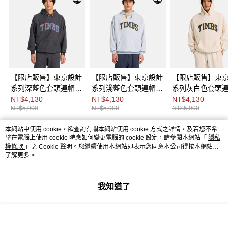
【限店販售】東京設計
【限店販售】東京設計
【限店販售】東
系列深藍色套頭連帽上
系列淺藍色套頭連帽上
系列灰白色套頭
衣|0YH44G64
衣|0YH44AI0
衣|0YH44280
NT$4,130
NT$4,130
NT$4,130
NT$5,900
NT$5,900
NT$5,900
本網站中使用 cookie，欲查詢有關本網站使用 cookie 方式之詳情，及若您不希
熱門標籤
望在電腦上使用 cookie 時應如何變更電腦的 cookie 設定，請參閱本網站「
隱私
權條款
」之 Cookie 聲明。您繼續使用本網站即表示您同意本公司得按本網站使
用條款之 Cookie 聲明使用 cookie。
了解更多 >
我知道了