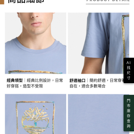
１．簡單：不需註冊會員、不需綁卡、不需儲值。
消。如遇「轉專審核」未通過狀況，表示未達大哥付你分期系統評分，恕無
運送方式
２．便利：只要手機號碼，簡訊認證，即可結帳。
法說明評估內容。
３．安心：先確認商品／服務後，再付款。
全家取貨付款
【繳款方式說明】
1.分期款項不併入電信帳單，「大哥付你分期」於每月結算日後寄送繳費提
每筆NT$130，滿NT$2,000(含以上)免運費
【「AFTEE先享後付」結帳流程】
醒簡訊。
１．於結帳方式選擇「AFTEE先享後付」後，將跳轉至「AFTEE先享後付」
2.透過簡訊連結打開帳單後，可選擇「超商條碼／台灣大直營門市／銀行轉
付款後全家取貨
結帳頁面，進行簡訊認證並確認金額後，即可完成結帳。
帳／街口支付／iPASS MONEY」等通路繳費。
２．訂單成立數日內，您將收到繳費通知簡訊。
每筆NT$130，滿NT$2,000(含以上)免運費
３．收到繳費通知簡訊後14天內，點擊此簡訊中的連結，可透過四大超商／
【注意事項】
ATM／網路銀行／等多元方式進行付款，方視為交易完成。
萊爾富取貨付款
1.本服務係由「台灣大哥大股份有限公司」（以下簡稱本公司）所提供，讓
※ 請注意：結帳手續完成當下不需立刻繳費，但若您需要取消訂單，請聯絡
用戶於交易時，得透過本服務購買商品或服務，並由商店將買賣／分期付款
每筆NT$130，滿NT$2,000(含以上)免運費
購買商品的店家。未經商家同意取消之訂單仍視為有效，需透過AFTEE先享
AI
買賣價金債權讓與本公司後，依約使用本公司帳單繳交帳款。
後付繳納相關費用。
找
2.基於同意付款使用「大哥付你分期」之契約關係目的，商店將以您的個人
※ 交易是否成功請以「AFTEE先享後付 」之結帳頁面顯示為準，若有關於
付款後萊爾富取貨
尺
資料（包含姓名、電話或地址）提供予台灣大哥大進項蒐集、處理及利用，
是否繳費成功／繳費後需取消欲退款等相關疑問，請聯繫「AFTEE先享後付
寸
由本公司與您本人進行分期帳單所需資料之確認、核對及更正。
每筆NT$130，滿NT$2,000(含以上)免運費
客戶支援中心」
https://netprotections.freshdesk.com/support/home
3.完整用戶服務條款，請詳閱以下連結：
https://oppay.tw/userRule
7-11取貨付款
【注意事項】
１．透過由恩沛科技股份有限公司提供之「AFTEE先享後付」服務完成之交
每筆NT$130，滿NT$2,000(含以上)免運費
門
易，需依本服務之必要範圍內提供個人資料，並將交易相關給付款項請求債
市
權轉讓予恩沛科技股份有限公司。
付款後7-11取貨
庫
２．關於個人資料處理事宜，請瀏覽以下網址：
存
每筆NT$130，滿NT$2,000(含以上)免運費
https://aftee.tw/terms/#terms3
查
３．未成年的使用者請事先徵得法定代理人或監護人之同意方可使用
詢
宅配
「AFTEE先享後付」，若未經同意申辦者引起之損失，本公司不負相關責