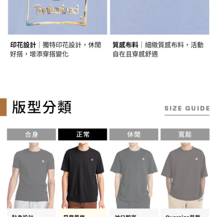
任。
每筆NT$130，滿NT$2,000(含以上)免運費
４．使用「AFTEE先享後付」時，將依據個別帳號之用戶狀況，依本公司即
時審查核予不同之上限額度；若仍有額度不足之情形，本公司將視審查結果
請求用戶進行身份認證。
５．嚴禁一人註冊多個帳號或使用他人資訊註冊。若發現惡意使用之情形，
恩沛科技股份有限公司將有權停止該用戶之使用額度並採取法律行動。