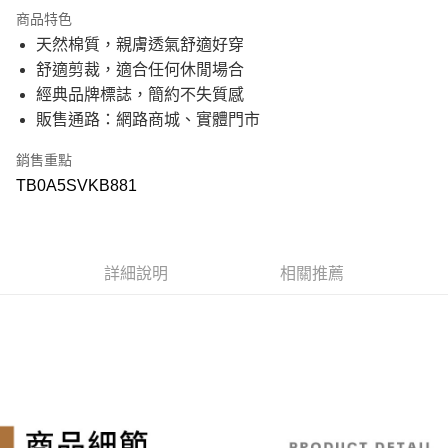
21家銀行
3 期 0 利率 每期
NT$350
商品特色
21家銀行
6 期 0 利率 每期
NT$175
合作金庫商業銀行
第一商業銀行
天然棉質，親膚透氣舒適好穿
華南商業銀行
彰化商業銀行
21家銀行
12 期 0 利率 每期
NT$87
合作金庫商業銀行
第一商業銀行
舒適剪裁，適合任何休閒場合
上海商業儲蓄銀行
台北富邦商業銀行
華南商業銀行
彰化商業銀行
國泰世華商業銀行
兆豐國際商業銀行
合作金庫商業銀行
第一商業銀行
經典品牌標誌，簡約不失質感
超商取貨付款
上海商業儲蓄銀行
台北富邦商業銀行
臺灣中小企業銀行
台中商業銀行
華南商業銀行
彰化商業銀行
販售通路：網路商城、實體門市
國泰世華商業銀行
兆豐國際商業銀行
匯豐（台灣）商業銀行
華泰商業銀行
上海商業儲蓄銀行
台北富邦商業銀行
LINE Pay
臺灣中小企業銀行
台中商業銀行
聯邦商業銀行
遠東國際商業銀行
國泰世華商業銀行
兆豐國際商業銀行
匯豐（台灣）商業銀行
華泰商業銀行
銷售重點
元大商業銀行
永豐商業銀行
臺灣中小企業銀行
台中商業銀行
Apple Pay
聯邦商業銀行
遠東國際商業銀行
玉山商業銀行
星展（台灣）商業銀行
TB0A5SVKB881
匯豐（台灣）商業銀行
華泰商業銀行
元大商業銀行
永豐商業銀行
台新國際商業銀行
中國信託商業銀行
聯邦商業銀行
遠東國際商業銀行
悠遊付
玉山商業銀行
星展（台灣）商業銀行
台灣樂天信用卡公司
元大商業銀行
永豐商業銀行
台新國際商業銀行
中國信託商業銀行
玉山商業銀行
星展（台灣）商業銀行
Google Pay
台灣樂天信用卡公司
台新國際商業銀行
中國信託商業銀行
詳細說明
相關推薦
台灣樂天信用卡公司
大哥付你分期
相關說明
【大哥付你分期使用說明】
AFTEE先享後付
1.本服務由台灣大哥大提供，台灣大哥大用戶可立即使用無須另外申請。
2.付款方式選擇「大哥付你分期」，訂單成立後會自動跳轉到大哥付的交易
相關說明
流程，驗證手機門號後，選擇欲分期的期數、繳款截止日，確認付款後即完
【關於「AFTEE先享後付」】
成交易。
ATM付款
AFTEE先享後付是「在收到商品之後才付款」的支付方式。 讓您購物簡單
3.實際核准額度、可分期數及費用金額請依後續交易確認頁面所載為準。
便利好安心！
4.訂單成立30分鐘內，如未前往確認交易或遇審核未通過，訂單將自動取