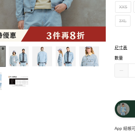
XXS
3XL
尺寸表
數量
App 結