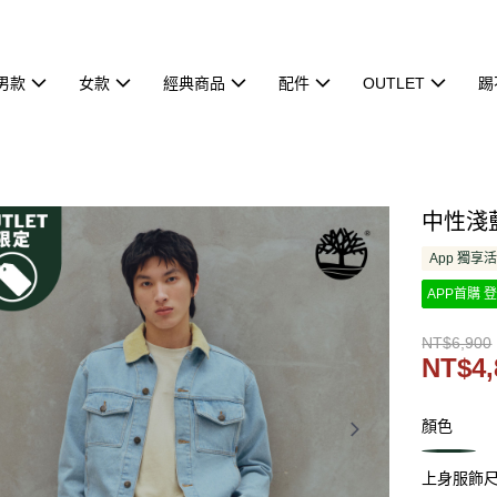
男款
女款
經典商品
配件
OUTLET
踢
中性淺藍
App 獨享
APP首購 登
NT$6,900
NT$4,
顏色
上身服飾