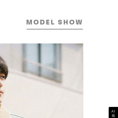
意付款使用「大哥付你分期」之契約關係目的，商店將以您的個人
否成功請以「AFTEE先享後付 」之結帳頁面顯示為準，若有關於
含姓名、電話或地址）提供予台灣大哥大進項蒐集、處理及利
功／繳費後需取消欲退款等相關疑問，請聯繫「AFTEE先享後
爾富取貨
公司與您本人進行分期帳單所需資料之確認、核對及更正。
援中心」
https://netprotections.freshdesk.com/support/home
30，滿NT$2,000(含以上)免運費
戶服務條款，請詳閱以下連結：
https://oppay.tw/userRule
項】
付款
恩沛科技股份有限公司提供之「AFTEE先享後付」服務完成之
依本服務之必要範圍內提供個人資料，並將交易相關給付款項請
30，滿NT$2,000(含以上)免運費
讓予恩沛科技股份有限公司。
個人資料處理事宜，請瀏覽以下網址：
1取貨
ee.tw/terms/#terms3
30，滿NT$2,000(含以上)免運費
年的使用者請事先徵得法定代理人或監護人之同意方可使用
E先享後付」，若未經同意申辦者引起之損失，本公司不負相關責
AFTEE先享後付」時，將依據個別帳號之用戶狀況，依本公司
30，滿NT$2,000(含以上)免運費
核予不同之上限額度；若仍有額度不足之情形，本公司將視審查
用戶進行身份認證。
一人註冊多個帳號或使用他人資訊註冊。若發現惡意使用之情
科技股份有限公司將有權停止該用戶之使用額度並採取法律行
AI
找