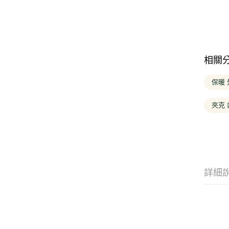
相關
保暖 
夾克 
詳細