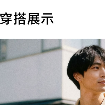
2.基於同
※ 交易是
資料（包
是否繳費成
付款後萊
用，由本
付客戶支
每筆NT$1
3.完整用
【注意事
7-11取貨
１．透過由
交易，需
每筆NT$1
求債權轉
２．關於
付款後7-1
https://aft
每筆NT$1
３．未成
「AFTE
宅配
任。
４．使用「
每筆NT$1
即時審查
結果請求
５．嚴禁
形，恩沛
動。