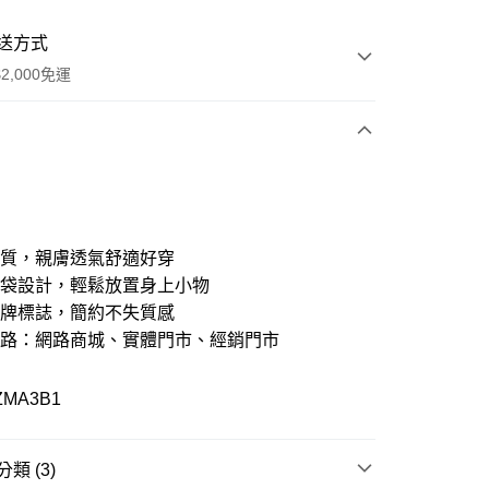
送方式
2,000免運
次付款
期付款
21家銀行
0 利率 每期
NT$1,610
棉質，親膚透氣舒適好穿
21家銀行
0 利率 每期
NT$805
庫商業銀行
第一商業銀行
口袋設計，輕鬆放置身上小物
業銀行
彰化商業銀行
品牌標誌，簡約不失質感
21家銀行
 0 利率 每期
NT$402
庫商業銀行
第一商業銀行
業儲蓄銀行
台北富邦商業銀行
業銀行
彰化商業銀行
通路：網路商城、實體門市、經銷門市
華商業銀行
兆豐國際商業銀行
庫商業銀行
第一商業銀行
付款
業儲蓄銀行
台北富邦商業銀行
小企業銀行
台中商業銀行
業銀行
彰化商業銀行
華商業銀行
兆豐國際商業銀行
台灣）商業銀行
華泰商業銀行
業儲蓄銀行
台北富邦商業銀行
ZMA3B1
小企業銀行
台中商業銀行
業銀行
遠東國際商業銀行
華商業銀行
兆豐國際商業銀行
台灣）商業銀行
華泰商業銀行
業銀行
永豐商業銀行
小企業銀行
台中商業銀行
業銀行
遠東國際商業銀行
業銀行
星展（台灣）商業銀行
台灣）商業銀行
華泰商業銀行
業銀行
永豐商業銀行
類 (3)
際商業銀行
中國信託商業銀行
業銀行
遠東國際商業銀行
業銀行
星展（台灣）商業銀行