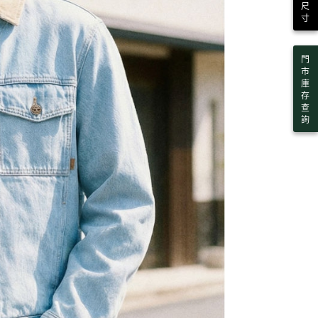
尺
寸
門
市
庫
存
查
詢