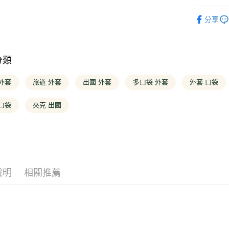
台灣樂
元大商
台新國
❚ OUTLE
玉山商
Google Pa
台灣樂
分享
台新國
❚ 全商品
台灣樂
大哥付你
❚ OUTLE
相關說明
【大哥付
分類
AFTEE先
1.本服務
2.付款方
相關說明
外套
旅遊 外套
出國 外套
多口袋 外套
外套 口袋
流程，驗
【關於「A
完成交易
ATM付款
AFTEE
3.實際核
口袋
夾克 出國
便利好安
4.訂單成
１．簡單
消。如遇
２．便利
運送方式
無法說明
３．安心
【繳款方
全家取貨
1.分期款
【「AFT
醒簡訊。
每筆NT$1
１．於結帳
2.透過簡
付」結帳
說明
相關推薦
帳／街口支
２．訂單
付款後全
３．收到繳
每筆NT$1
【注意事
／ATM／
1.本服務
※ 請注意
萊爾富取
用戶於交
絡購買商品
款買賣價
先享後付
每筆NT$1