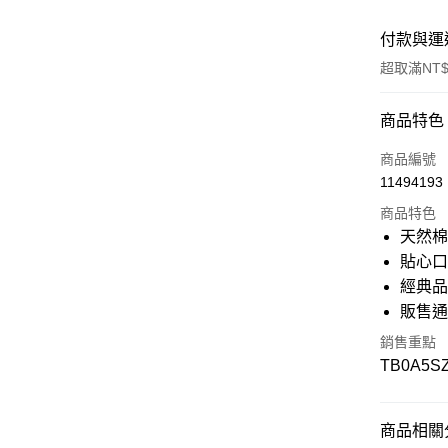
付款與運
超取滿NT$
付款方式
商品特色
信用卡一
商品編號
11494193
信用卡分
商品特色
3 期 
天然
6 期 
合作金
貼心
華南商
經典
12 期
合作金
上海商
華南商
販售
國泰世
合作金
超商取貨
上海商
臺灣中
華南商
銷售重點
國泰世
匯豐（
上海商
LINE Pay
TB0A5S
臺灣中
聯邦商
國泰世
匯豐（
元大商
臺灣中
Apple Pay
聯邦商
玉山商
匯豐（
元大商
商品相關分
台新國
聯邦商
悠遊付
玉山商