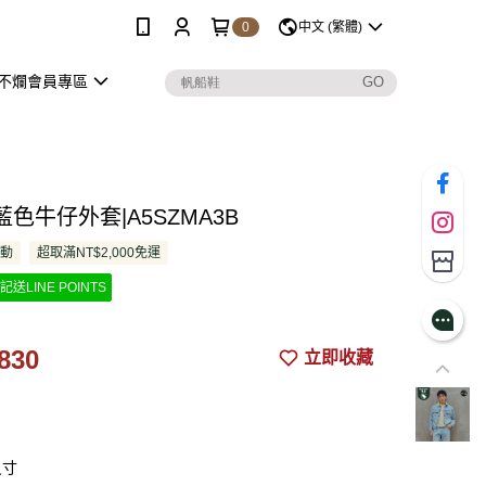
0
中文 (繁體)
不爛會員專區
色牛仔外套|A5SZMA3B
活動
超取滿NT$2,000免運
記送LINE POINTS
830
立即收藏
尺寸