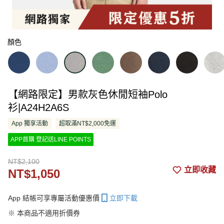
顏色
【網路限定】男款灰色休閒短袖Polo
衫|A24H2A6S
App 獨享活動
超取滿NT$2,000免運
APP首購 登記送LINE POINTS
NT$2,100
立即收藏
NT$1,050
App 結帳可享專屬活動優惠價
立即下載
※ 本商品不適用折價券