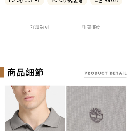
流程，驗證手機門號後，選擇欲分期的期數、繳款截止日，確認付款後即完
POLO衫 OUTLET
POLO衫 新品精選
灰色 POLO衫
【關於「AFTEE先享後付」】
成交易。
ATM付款
AFTEE先享後付是「在收到商品之後才付款」的支付方式。 讓您購物簡單
3.實際核准額度、可分期數及費用金額請依後續交易確認頁面所載為準。
便利好安心！
4.訂單成立30分鐘內，如未前往確認交易或遇審核未通過，訂單將自動取
１．簡單：不需註冊會員、不需綁卡、不需儲值。
消。如遇「轉專審核」未通過狀況，表示未達大哥付你分期系統評分，恕無
運送方式
２．便利：只要手機號碼，簡訊認證，即可結帳。
法說明評估內容。
詳細說明
相關推薦
３．安心：先確認商品／服務後，再付款。
全家取貨付款
【繳款方式說明】
1.分期款項不併入電信帳單，「大哥付你分期」於每月結算日後寄送繳費提
每筆NT$130，滿NT$2,000(含以上)免運費
【「AFTEE先享後付」結帳流程】
醒簡訊。
１．於結帳方式選擇「AFTEE先享後付」後，將跳轉至「AFTEE先享後付」
2.透過簡訊連結打開帳單後，可選擇「超商條碼／台灣大直營門市／銀行轉
付款後全家取貨
結帳頁面，進行簡訊認證並確認金額後，即可完成結帳。
帳／街口支付／iPASS MONEY」等通路繳費。
２．訂單成立數日內，您將收到繳費通知簡訊。
每筆NT$130，滿NT$2,000(含以上)免運費
３．收到繳費通知簡訊後14天內，點擊此簡訊中的連結，可透過四大超商／
【注意事項】
ATM／網路銀行／等多元方式進行付款，方視為交易完成。
萊爾富取貨付款
1.本服務係由「台灣大哥大股份有限公司」（以下簡稱本公司）所提供，讓
※ 請注意：結帳手續完成當下不需立刻繳費，但若您需要取消訂單，請聯絡
用戶於交易時，得透過本服務購買商品或服務，並由商店將買賣／分期付款
每筆NT$130，滿NT$2,000(含以上)免運費
購買商品的店家。未經商家同意取消之訂單仍視為有效，需透過AFTEE先享
買賣價金債權讓與本公司後，依約使用本公司帳單繳交帳款。
後付繳納相關費用。
2.基於同意付款使用「大哥付你分期」之契約關係目的，商店將以您的個人
※ 交易是否成功請以「AFTEE先享後付 」之結帳頁面顯示為準，若有關於
付款後萊爾富取貨
資料（包含姓名、電話或地址）提供予台灣大哥大進項蒐集、處理及利用，
是否繳費成功／繳費後需取消欲退款等相關疑問，請聯繫「AFTEE先享後付
由本公司與您本人進行分期帳單所需資料之確認、核對及更正。
每筆NT$130，滿NT$2,000(含以上)免運費
客戶支援中心」
https://netprotections.freshdesk.com/support/home
3.完整用戶服務條款，請詳閱以下連結：
https://oppay.tw/userRule
7-11取貨付款
【注意事項】
１．透過由恩沛科技股份有限公司提供之「AFTEE先享後付」服務完成之交
每筆NT$130，滿NT$2,000(含以上)免運費
易，需依本服務之必要範圍內提供個人資料，並將交易相關給付款項請求債
權轉讓予恩沛科技股份有限公司。
付款後7-11取貨
２．關於個人資料處理事宜，請瀏覽以下網址：