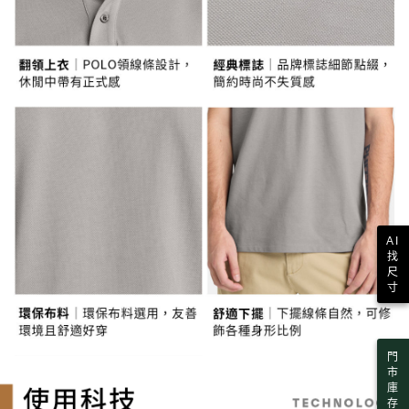
每筆NT$130，滿NT$2,000(含以上)免運費
https://aftee.tw/terms/#terms3
３．未成年的使用者請事先徵得法定代理人或監護人之同意方可使用
宅配
「AFTEE先享後付」，若未經同意申辦者引起之損失，本公司不負相關責
任。
每筆NT$130，滿NT$2,000(含以上)免運費
４．使用「AFTEE先享後付」時，將依據個別帳號之用戶狀況，依本公司即
時審查核予不同之上限額度；若仍有額度不足之情形，本公司將視審查結果
請求用戶進行身份認證。
５．嚴禁一人註冊多個帳號或使用他人資訊註冊。若發現惡意使用之情形，
恩沛科技股份有限公司將有權停止該用戶之使用額度並採取法律行動。
AI
找
尺
寸
門
市
庫
存