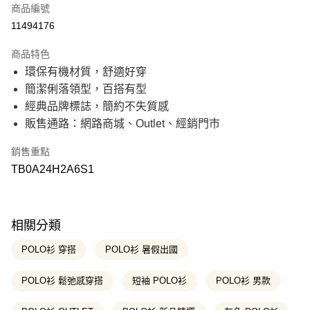
商品編號
信用卡分期付款
11494176
21家銀行
3 期 0 利率 每期
NT$490
商品特色
21家銀行
6 期 0 利率 每期
NT$245
合作金庫商業銀行
第一商業銀行
環保有機材質，舒適好穿
華南商業銀行
彰化商業銀行
21家銀行
12 期 0 利率 每期
NT$122
合作金庫商業銀行
第一商業銀行
簡潔俐落領型，百搭有型
上海商業儲蓄銀行
台北富邦商業銀行
華南商業銀行
彰化商業銀行
國泰世華商業銀行
兆豐國際商業銀行
合作金庫商業銀行
第一商業銀行
經典品牌標誌，簡約不失質感
超商取貨付款
上海商業儲蓄銀行
台北富邦商業銀行
臺灣中小企業銀行
台中商業銀行
華南商業銀行
彰化商業銀行
販售通路：網路商城、Outlet、經銷門市
國泰世華商業銀行
兆豐國際商業銀行
匯豐（台灣）商業銀行
華泰商業銀行
上海商業儲蓄銀行
台北富邦商業銀行
LINE Pay
臺灣中小企業銀行
台中商業銀行
聯邦商業銀行
遠東國際商業銀行
國泰世華商業銀行
兆豐國際商業銀行
匯豐（台灣）商業銀行
華泰商業銀行
銷售重點
元大商業銀行
永豐商業銀行
臺灣中小企業銀行
台中商業銀行
Apple Pay
聯邦商業銀行
遠東國際商業銀行
玉山商業銀行
星展（台灣）商業銀行
TB0A24H2A6S1
匯豐（台灣）商業銀行
華泰商業銀行
元大商業銀行
永豐商業銀行
台新國際商業銀行
中國信託商業銀行
聯邦商業銀行
遠東國際商業銀行
悠遊付
玉山商業銀行
星展（台灣）商業銀行
台灣樂天信用卡公司
元大商業銀行
永豐商業銀行
台新國際商業銀行
中國信託商業銀行
玉山商業銀行
星展（台灣）商業銀行
Google Pay
台灣樂天信用卡公司
台新國際商業銀行
中國信託商業銀行
相關分類
台灣樂天信用卡公司
大哥付你分期
POLO衫 穿搭
POLO衫 暑假出國
相關說明
【大哥付你分期使用說明】
POLO衫 鬆弛感穿搭
短袖 POLO衫
POLO衫 男款
AFTEE先享後付
1.本服務由台灣大哥大提供，台灣大哥大用戶可立即使用無須另外申請。
2.付款方式選擇「大哥付你分期」，訂單成立後會自動跳轉到大哥付的交易
相關說明