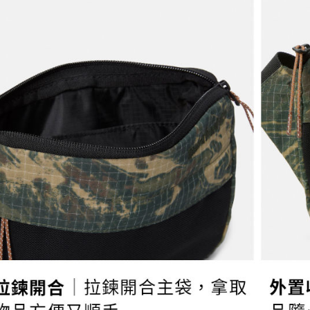
３．未成
「AFTE
宅配
任。
４．使用「
每筆NT$1
即時審查
結果請求
５．嚴禁
形，恩沛
動。