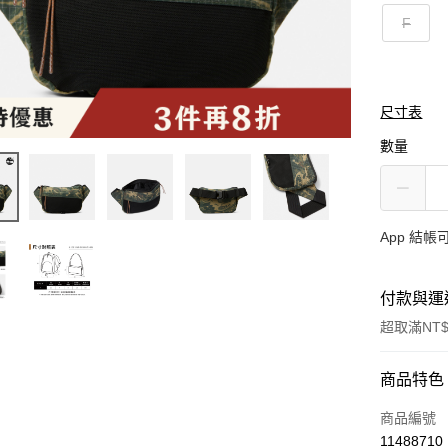
F
尺寸表
數量
App 結
付款與運
超取滿NT$
付款方式
商品特色
信用卡一
商品編號
11488710