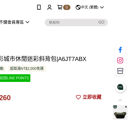
0
中文 (繁體)
不爛會員專區
城市休閒迷彩斜背包|A6JT7ABX
活動
超取滿NT$2,000免運
記送LINE POINTS
260
立即收藏