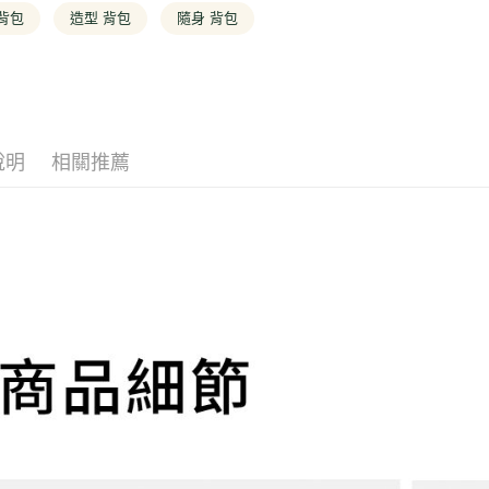
AFTEE
3.實際核
背包
造型 背包
隨身 背包
便利好安
4.訂單成
１．簡單
消。如遇
２．便利
運送方式
無法說明
３．安心
【繳款方
全家取貨
1.分期款
【「AFT
醒簡訊。
每筆NT$1
１．於結帳
2.透過簡
付」結帳
說明
相關推薦
帳／街口支
２．訂單
付款後全
３．收到繳
每筆NT$1
【注意事
／ATM／
1.本服務
※ 請注意
萊爾富取
用戶於交
絡購買商品
款買賣價
先享後付
每筆NT$1
2.基於同
※ 交易是
資料（包
是否繳費成
付款後萊
用，由本
付客戶支
每筆NT$1
3.完整用
【注意事
7-11取貨
１．透過由
交易，需
每筆NT$1
求債權轉
２．關於
付款後7-1
https://aft
每筆NT$1