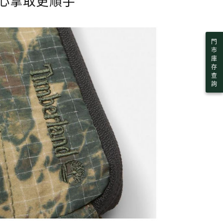
門
市
庫
存
查
詢