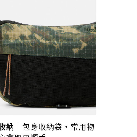
年的使用者請事先徵得法定代理人或監護人之同意方可使用
E先享後付」，若未經同意申辦者引起之損失，本公司不負相關責
AFTEE先享後付」時，將依據個別帳號之用戶狀況，依本公司
30，滿NT$2,000(含以上)免運費
核予不同之上限額度；若仍有額度不足之情形，本公司將視審查
用戶進行身份認證。
一人註冊多個帳號或使用他人資訊註冊。若發現惡意使用之情
科技股份有限公司將有權停止該用戶之使用額度並採取法律行