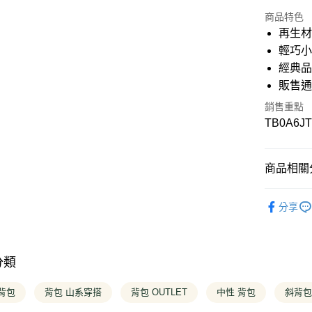
信用卡分
商品特色
3 期 
再生
6 期 
合作金
輕巧
華南商
經典
12 期
合作金
上海商
華南商
販售
國泰世
合作金
超商取貨
上海商
臺灣中
華南商
銷售重點
國泰世
匯豐（
上海商
LINE Pay
TB0A6J
臺灣中
聯邦商
國泰世
匯豐（
元大商
臺灣中
Apple Pay
聯邦商
玉山商
匯豐（
元大商
商品相關分
台新國
聯邦商
悠遊付
玉山商
台灣樂
元大商
台新國
❚ OUTLE
玉山商
Google Pa
台灣樂
分享
台新國
❚ 全商品
台灣樂
大哥付你
❚ OUTLE
相關說明
【大哥付
分類
❚ OUTLE
AFTEE先
1.本服務
2.付款方
相關說明
背包
背包 山系穿搭
背包 OUTLET
中性 背包
斜背包 
流程，驗
【關於「A
完成交易
ATM付款