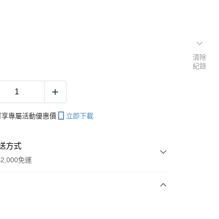
清除
紀錄
帳可享專屬活動優惠價
立即下載
送方式
2,000免運
次付款