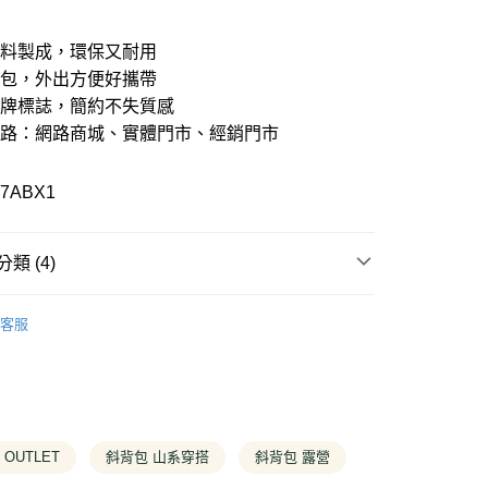
期付款
21家銀行
0 利率 每期
NT$420
材料製成，環保又耐用
21家銀行
0 利率 每期
NT$210
庫商業銀行
第一商業銀行
小包，外出方便好攜帶
業銀行
彰化商業銀行
品牌標誌，簡約不失質感
21家銀行
 0 利率 每期
NT$105
庫商業銀行
第一商業銀行
業儲蓄銀行
台北富邦商業銀行
業銀行
彰化商業銀行
通路：網路商城、實體門市、經銷門市
華商業銀行
兆豐國際商業銀行
庫商業銀行
第一商業銀行
付款
業儲蓄銀行
台北富邦商業銀行
小企業銀行
台中商業銀行
業銀行
彰化商業銀行
華商業銀行
兆豐國際商業銀行
台灣）商業銀行
華泰商業銀行
業儲蓄銀行
台北富邦商業銀行
T7ABX1
小企業銀行
台中商業銀行
業銀行
遠東國際商業銀行
華商業銀行
兆豐國際商業銀行
台灣）商業銀行
華泰商業銀行
業銀行
永豐商業銀行
小企業銀行
台中商業銀行
業銀行
遠東國際商業銀行
業銀行
星展（台灣）商業銀行
台灣）商業銀行
華泰商業銀行
業銀行
永豐商業銀行
類 (4)
際商業銀行
中國信託商業銀行
業銀行
遠東國際商業銀行
業銀行
星展（台灣）商業銀行
天信用卡公司
業銀行
永豐商業銀行
際商業銀行
中國信託商業銀行
T
特價配件
業銀行
星展（台灣）商業銀行
y
天信用卡公司
客服
際商業銀行
中國信託商業銀行
專區
天信用卡公司
分期
T
特價全商品
你分期使用說明】
T
OUTLET新到貨
享後付
由台灣大哥大提供，台灣大哥大用戶可立即使用無須另外申請。
式選擇「大哥付你分期」，訂單成立後會自動跳轉到大哥付的交易
OUTLET
斜背包 山系穿搭
斜背包 露營
證手機門號後，選擇欲分期的期數、繳款截止日，確認付款後即
FTEE先享後付」】
。