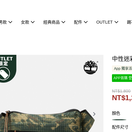
男款
女款
經典商品
配件
OUTLET
踢
中性迷彩
App 獨享
APP首購 登
NT$1,800
NT$1,
顏色
配件尺寸