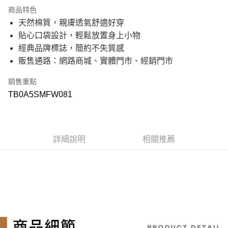
21家銀行
3 期 0 利率 每期
NT$443
商品特色
21家銀行
6 期 0 利率 每期
NT$221
合作金庫商業銀行
第一商業銀行
天然棉質，親膚透氣舒適好穿
華南商業銀行
彰化商業銀行
21家銀行
12 期 0 利率 每期
NT$110
合作金庫商業銀行
第一商業銀行
貼心口袋設計，輕鬆放置身上小物
上海商業儲蓄銀行
台北富邦商業銀行
華南商業銀行
彰化商業銀行
國泰世華商業銀行
兆豐國際商業銀行
合作金庫商業銀行
第一商業銀行
經典品牌標誌，簡約不失質感
超商取貨付款
上海商業儲蓄銀行
台北富邦商業銀行
臺灣中小企業銀行
台中商業銀行
華南商業銀行
彰化商業銀行
販售通路：網路商城、實體門市、經銷門市
國泰世華商業銀行
兆豐國際商業銀行
匯豐（台灣）商業銀行
華泰商業銀行
上海商業儲蓄銀行
台北富邦商業銀行
LINE Pay
臺灣中小企業銀行
台中商業銀行
聯邦商業銀行
遠東國際商業銀行
國泰世華商業銀行
兆豐國際商業銀行
匯豐（台灣）商業銀行
華泰商業銀行
銷售重點
元大商業銀行
永豐商業銀行
臺灣中小企業銀行
台中商業銀行
Apple Pay
聯邦商業銀行
遠東國際商業銀行
玉山商業銀行
星展（台灣）商業銀行
TB0A5SMFW081
匯豐（台灣）商業銀行
華泰商業銀行
元大商業銀行
永豐商業銀行
台新國際商業銀行
中國信託商業銀行
聯邦商業銀行
遠東國際商業銀行
悠遊付
玉山商業銀行
星展（台灣）商業銀行
台灣樂天信用卡公司
元大商業銀行
永豐商業銀行
台新國際商業銀行
中國信託商業銀行
玉山商業銀行
星展（台灣）商業銀行
Google Pay
台灣樂天信用卡公司
台新國際商業銀行
中國信託商業銀行
詳細說明
相關推薦
台灣樂天信用卡公司
大哥付你分期
相關說明
【大哥付你分期使用說明】
AFTEE先享後付
1.本服務由台灣大哥大提供，台灣大哥大用戶可立即使用無須另外申請。
2.付款方式選擇「大哥付你分期」，訂單成立後會自動跳轉到大哥付的交易
相關說明
流程，驗證手機門號後，選擇欲分期的期數、繳款截止日，確認付款後即完
【關於「AFTEE先享後付」】
成交易。
ATM付款
AFTEE先享後付是「在收到商品之後才付款」的支付方式。 讓您購物簡單
3.實際核准額度、可分期數及費用金額請依後續交易確認頁面所載為準。
便利好安心！
4.訂單成立30分鐘內，如未前往確認交易或遇審核未通過，訂單將自動取