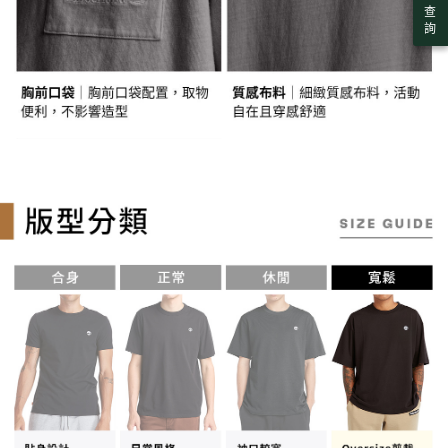
任。
每筆NT$130，滿NT$2,000(含以上)免運費
查
４．使用「AFTEE先享後付」時，將依據個別帳號之用戶狀況，依本公司即
詢
時審查核予不同之上限額度；若仍有額度不足之情形，本公司將視審查結果
請求用戶進行身份認證。
５．嚴禁一人註冊多個帳號或使用他人資訊註冊。若發現惡意使用之情形，
恩沛科技股份有限公司將有權停止該用戶之使用額度並採取法律行動。