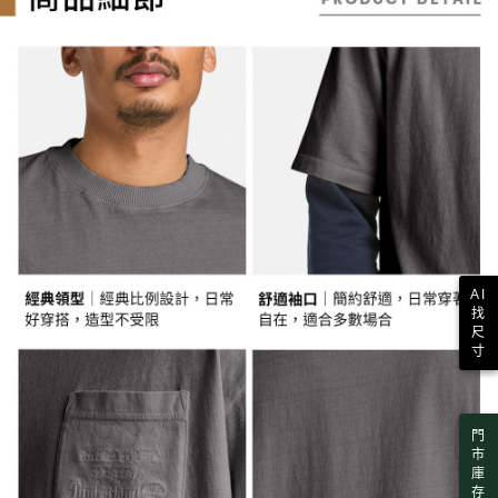
１．簡單：不需註冊會員、不需綁卡、不需儲值。
消。如遇「轉專審核」未通過狀況，表示未達大哥付你分期系統評分，恕無
運送方式
２．便利：只要手機號碼，簡訊認證，即可結帳。
法說明評估內容。
３．安心：先確認商品／服務後，再付款。
全家取貨付款
【繳款方式說明】
1.分期款項不併入電信帳單，「大哥付你分期」於每月結算日後寄送繳費提
每筆NT$130，滿NT$2,000(含以上)免運費
【「AFTEE先享後付」結帳流程】
醒簡訊。
１．於結帳方式選擇「AFTEE先享後付」後，將跳轉至「AFTEE先享後付」
2.透過簡訊連結打開帳單後，可選擇「超商條碼／台灣大直營門市／銀行轉
付款後全家取貨
結帳頁面，進行簡訊認證並確認金額後，即可完成結帳。
帳／街口支付／iPASS MONEY」等通路繳費。
２．訂單成立數日內，您將收到繳費通知簡訊。
每筆NT$130，滿NT$2,000(含以上)免運費
３．收到繳費通知簡訊後14天內，點擊此簡訊中的連結，可透過四大超商／
【注意事項】
ATM／網路銀行／等多元方式進行付款，方視為交易完成。
萊爾富取貨付款
1.本服務係由「台灣大哥大股份有限公司」（以下簡稱本公司）所提供，讓
※ 請注意：結帳手續完成當下不需立刻繳費，但若您需要取消訂單，請聯絡
用戶於交易時，得透過本服務購買商品或服務，並由商店將買賣／分期付款
每筆NT$130，滿NT$2,000(含以上)免運費
購買商品的店家。未經商家同意取消之訂單仍視為有效，需透過AFTEE先享
買賣價金債權讓與本公司後，依約使用本公司帳單繳交帳款。
後付繳納相關費用。
2.基於同意付款使用「大哥付你分期」之契約關係目的，商店將以您的個人
※ 交易是否成功請以「AFTEE先享後付 」之結帳頁面顯示為準，若有關於
付款後萊爾富取貨
資料（包含姓名、電話或地址）提供予台灣大哥大進項蒐集、處理及利用，
是否繳費成功／繳費後需取消欲退款等相關疑問，請聯繫「AFTEE先享後付
AI
由本公司與您本人進行分期帳單所需資料之確認、核對及更正。
每筆NT$130，滿NT$2,000(含以上)免運費
客戶支援中心」
https://netprotections.freshdesk.com/support/home
找
3.完整用戶服務條款，請詳閱以下連結：
https://oppay.tw/userRule
尺
7-11取貨付款
【注意事項】
寸
１．透過由恩沛科技股份有限公司提供之「AFTEE先享後付」服務完成之交
每筆NT$130，滿NT$2,000(含以上)免運費
易，需依本服務之必要範圍內提供個人資料，並將交易相關給付款項請求債
權轉讓予恩沛科技股份有限公司。
付款後7-11取貨
２．關於個人資料處理事宜，請瀏覽以下網址：
門
每筆NT$130，滿NT$2,000(含以上)免運費
https://aftee.tw/terms/#terms3
市
３．未成年的使用者請事先徵得法定代理人或監護人之同意方可使用
庫
宅配
「AFTEE先享後付」，若未經同意申辦者引起之損失，本公司不負相關責
存