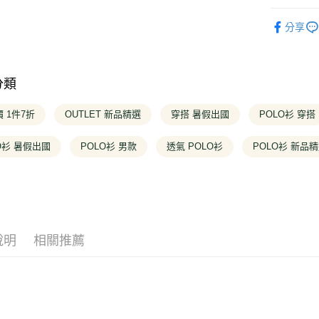
台灣樂
元大商
台新國
❚ OUTLE
玉山商
Google Pa
台灣樂
分享
台新國
❚ 全商品
台灣樂
大哥付你
❚ OUTLE
相關說明
【大哥付
分類
AFTEE先
1.本服務
2.付款方
相關說明
 1件7折
OUTLET 新品精選
穿搭 暑假出國
POLO衫 穿搭
流程，驗
【關於「A
完成交易
ATM付款
AFTEE
3.實際核
O衫 暑假出國
POLO衫 男款
透氣 POLO衫
POLO衫 新品
便利好安
4.訂單成
１．簡單
消。如遇
２．便利
運送方式
無法說明
３．安心
【繳款方
全家取貨
1.分期款
【「AFT
醒簡訊。
每筆NT$1
１．於結帳
2.透過簡
付」結帳
說明
相關推薦
帳／街口支
２．訂單
付款後全
３．收到繳
每筆NT$1
【注意事
／ATM／
1.本服務
※ 請注意
萊爾富取
用戶於交
絡購買商品
款買賣價
先享後付
每筆NT$1