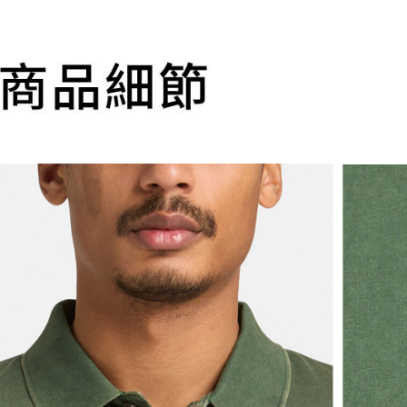
2.基於同
※ 交易是
資料（包
是否繳費成
付款後萊
用，由本
付客戶支
每筆NT$1
3.完整用
【注意事
7-11取貨
１．透過由
交易，需
每筆NT$1
求債權轉
２．關於
付款後7-1
https://aft
每筆NT$1
３．未成
「AFTE
宅配
任。
４．使用「
每筆NT$1
即時審查
結果請求
５．嚴禁
形，恩沛
動。