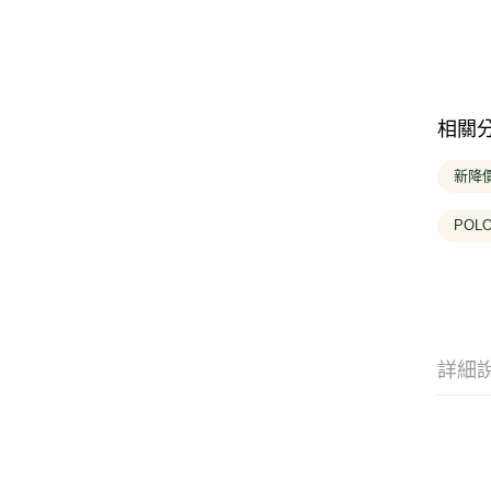
相關
新降價
POL
詳細