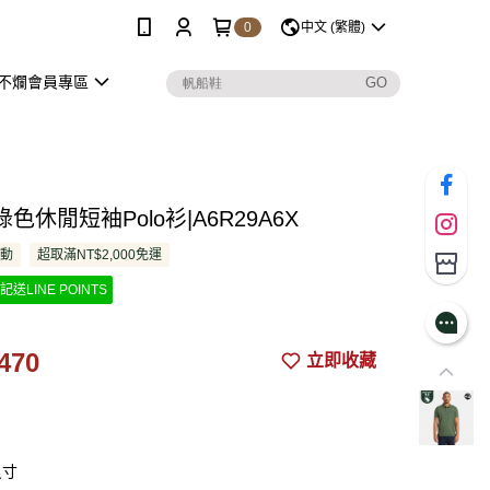
0
中文 (繁體)
不爛會員專區
色休閒短袖Polo衫|A6R29A6X
活動
超取滿NT$2,000免運
記送LINE POINTS
470
立即收藏
尺寸