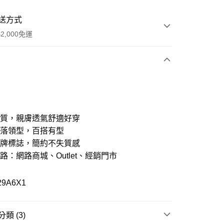
送方式
2,000免運
次付款
期付款
21家銀行
0 利率 每期
NT$490
棉質，親膚透氣舒適好穿
21家銀行
0 利率 每期
NT$245
庫商業銀行
第一商業銀行
俐落領型，百搭有型
業銀行
彰化商業銀行
品牌標誌，簡約不失質感
21家銀行
 0 利率 每期
NT$122
庫商業銀行
第一商業銀行
業儲蓄銀行
台北富邦商業銀行
業銀行
彰化商業銀行
路：網路商城、Outlet、經銷門市
華商業銀行
兆豐國際商業銀行
庫商業銀行
第一商業銀行
付款
業儲蓄銀行
台北富邦商業銀行
小企業銀行
台中商業銀行
業銀行
彰化商業銀行
華商業銀行
兆豐國際商業銀行
台灣）商業銀行
華泰商業銀行
業儲蓄銀行
台北富邦商業銀行
29A6X1
小企業銀行
台中商業銀行
業銀行
遠東國際商業銀行
華商業銀行
兆豐國際商業銀行
台灣）商業銀行
華泰商業銀行
業銀行
永豐商業銀行
小企業銀行
台中商業銀行
業銀行
遠東國際商業銀行
業銀行
星展（台灣）商業銀行
台灣）商業銀行
華泰商業銀行
業銀行
永豐商業銀行
類 (3)
際商業銀行
中國信託商業銀行
業銀行
遠東國際商業銀行
業銀行
星展（台灣）商業銀行