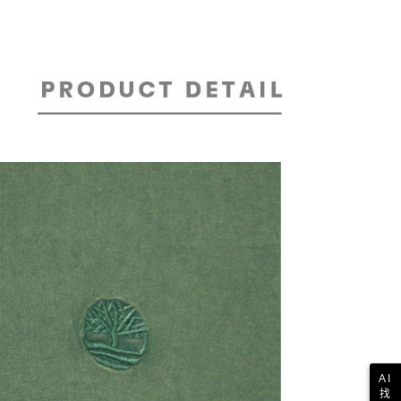
意付款使用「大哥付你分期」之契約關係目的，商店將以您的個人
否成功請以「AFTEE先享後付 」之結帳頁面顯示為準，若有關於
含姓名、電話或地址）提供予台灣大哥大進項蒐集、處理及利
功／繳費後需取消欲退款等相關疑問，請聯繫「AFTEE先享後
爾富取貨
公司與您本人進行分期帳單所需資料之確認、核對及更正。
援中心」
https://netprotections.freshdesk.com/support/home
30，滿NT$2,000(含以上)免運費
戶服務條款，請詳閱以下連結：
https://oppay.tw/userRule
項】
付款
恩沛科技股份有限公司提供之「AFTEE先享後付」服務完成之
依本服務之必要範圍內提供個人資料，並將交易相關給付款項請
30，滿NT$2,000(含以上)免運費
讓予恩沛科技股份有限公司。
個人資料處理事宜，請瀏覽以下網址：
1取貨
ee.tw/terms/#terms3
30，滿NT$2,000(含以上)免運費
年的使用者請事先徵得法定代理人或監護人之同意方可使用
E先享後付」，若未經同意申辦者引起之損失，本公司不負相關責
AFTEE先享後付」時，將依據個別帳號之用戶狀況，依本公司
30，滿NT$2,000(含以上)免運費
核予不同之上限額度；若仍有額度不足之情形，本公司將視審查
用戶進行身份認證。
一人註冊多個帳號或使用他人資訊註冊。若發現惡意使用之情
科技股份有限公司將有權停止該用戶之使用額度並採取法律行
AI
找