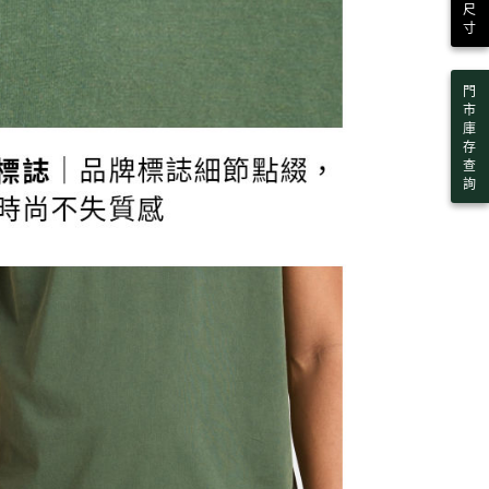
尺
寸
門
市
庫
存
查
詢