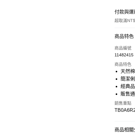
付款與運
超取滿NT$
付款方式
商品特色
信用卡一
商品編號
11482415
信用卡分
商品特色
3 期 
天然
6 期 
合作金
簡潔
華南商
經典
12 期
合作金
上海商
華南商
販售通
國泰世
合作金
超商取貨
上海商
臺灣中
華南商
銷售重點
國泰世
匯豐（
上海商
LINE Pay
TB0A6R
臺灣中
聯邦商
國泰世
匯豐（
元大商
臺灣中
Apple Pay
聯邦商
玉山商
匯豐（
元大商
商品相關分
台新國
聯邦商
悠遊付
玉山商