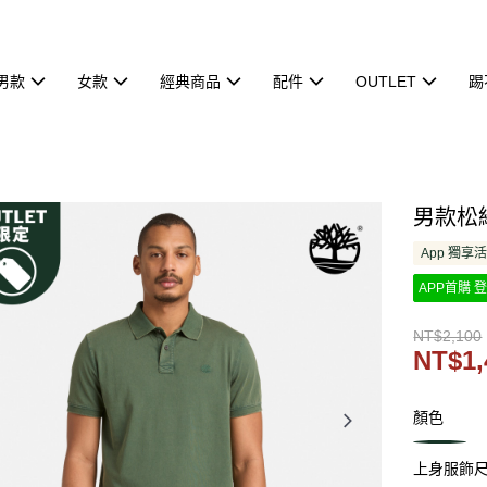
男款
女款
經典商品
配件
OUTLET
踢
男款松綠
App 獨享
APP首購 登
NT$2,100
NT$1,
顏色
上身服飾