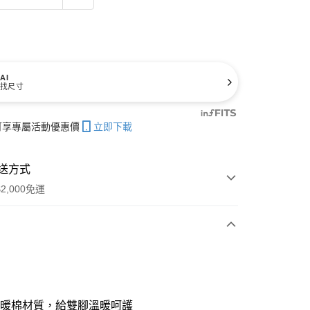
AI
找尺寸
帳可享專屬活動優惠價
立即下載
送方式
2,000免運
次付款
期付款
21家銀行
0 利率 每期
NT$1,680
保暖棉材質，給雙腳溫暖呵護