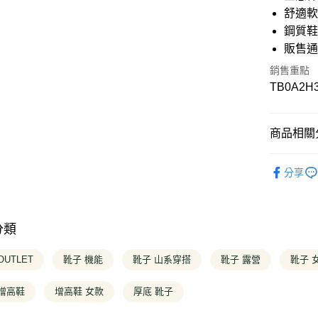
6 期 
合作金
舒適
華南商
鋼質
12 期
合作金
上海商
華南商
販售
國泰世
合作金
超商取貨
上海商
臺灣中
華南商
銷售重點
國泰世
匯豐（
上海商
LINE Pay
TB0A2H
臺灣中
聯邦商
國泰世
匯豐（
元大商
臺灣中
Apple Pay
聯邦商
玉山商
匯豐（
元大商
商品相關分
台新國
聯邦商
悠遊付
玉山商
台灣樂
元大商
台新國
❚ OUTLE
玉山商
Google Pa
台灣樂
分享
台新國
❚ 全商品
台灣樂
大哥付你
❚ OUTLE
相關說明
【大哥付
分類
❚ OUTLE
AFTEE先
1.本服務
2.付款方
相關說明
❚ OUTLE
OUTLET
靴子 機能
靴子 山系穿搭
靴子 露營
靴子 
流程，驗
【關於「A
完成交易
ATM付款
AFTEE
3.實際核
 增高鞋
增高鞋 女款
厚底 靴子
便利好安
4.訂單成
１．簡單
消。如遇