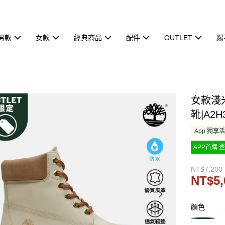
男款
女款
經典商品
配件
OUTLET
踢
女款淺米
靴|A2H
App 獨享
APP首購 登
NT$7,200
NT$5,
顏色