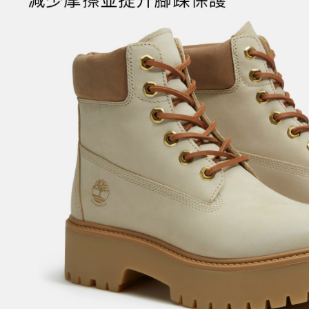
４．使用「
每筆NT$1
即時審查
結果請求
５．嚴禁
形，恩沛
動。