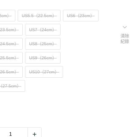
2cm）
US5.5（22.5cm）
US6（23cm）
（23.5cm）
US7（24cm）
清除
紀錄
（24.5cm）
US8（25cm）
（25.5cm）
US9（26cm）
（26.5cm）
US10（27cm）
（27.5cm）