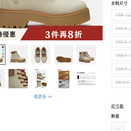
女鞋尺寸
US5（2
US6.5
US7.5
US8.5
US9.5
US10.5
看更多
尺寸表
數量