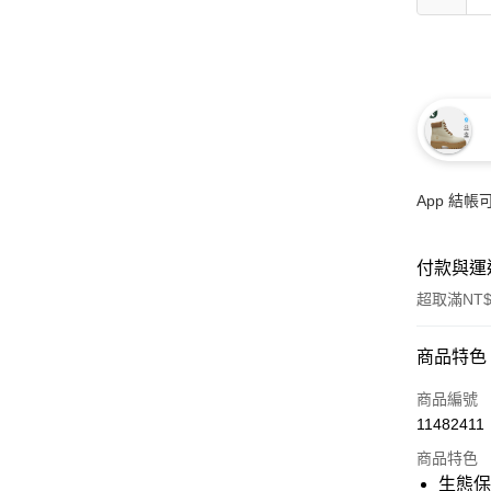
App 結
付款與運
超取滿NT$
付款方式
商品特色
信用卡一
商品編號
11482411
信用卡分
商品特色
3 期 
生態