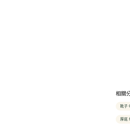
相關
靴子 
厚底