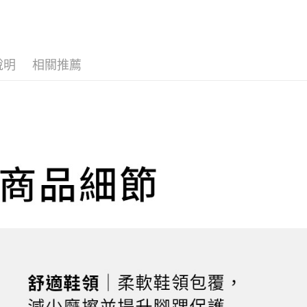
２．便利
運送方式
無法說明
３．安心
【繳款方
全家取貨
1.分期款
【「AFT
醒簡訊。
每筆NT$1
１．於結帳
2.透過簡
付」結帳
說明
相關推薦
帳／街口支
２．訂單
付款後全
３．收到繳
每筆NT$1
【注意事
／ATM／
1.本服務
※ 請注意
萊爾富取
用戶於交
絡購買商品
款買賣價
先享後付
每筆NT$1
2.基於同
※ 交易是
資料（包
是否繳費成
付款後萊
用，由本
付客戶支
每筆NT$1
3.完整用
【注意事
7-11取貨
１．透過由
交易，需
每筆NT$1
求債權轉
２．關於
付款後7-1
https://aft
每筆NT$1
３．未成
「AFTE
宅配
任。