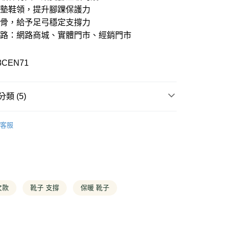
21家銀行
0 利率 每期
NT$840
庫商業銀行
第一商業銀行
軟墊鞋領，提升腳踝保護力
業銀行
彰化商業銀行
鞋骨，給予足弓穩定支撐力
21家銀行
 0 利率 每期
NT$420
庫商業銀行
第一商業銀行
業儲蓄銀行
台北富邦商業銀行
業銀行
彰化商業銀行
通路：網路商城、實體門市、經銷門市
華商業銀行
兆豐國際商業銀行
庫商業銀行
第一商業銀行
付款
業儲蓄銀行
台北富邦商業銀行
小企業銀行
台中商業銀行
業銀行
彰化商業銀行
華商業銀行
兆豐國際商業銀行
台灣）商業銀行
華泰商業銀行
業儲蓄銀行
台北富邦商業銀行
3CEN71
小企業銀行
台中商業銀行
業銀行
遠東國際商業銀行
華商業銀行
兆豐國際商業銀行
台灣）商業銀行
華泰商業銀行
業銀行
永豐商業銀行
小企業銀行
台中商業銀行
業銀行
遠東國際商業銀行
業銀行
星展（台灣）商業銀行
台灣）商業銀行
華泰商業銀行
業銀行
永豐商業銀行
類 (5)
際商業銀行
中國信託商業銀行
業銀行
遠東國際商業銀行
業銀行
星展（台灣）商業銀行
天信用卡公司
業銀行
永豐商業銀行
際商業銀行
中國信託商業銀行
T
特價靴子
業銀行
星展（台灣）商業銀行
y
天信用卡公司
客服
際商業銀行
中國信託商業銀行
專區
天信用卡公司
分期
T
防水/防潑水
你分期使用說明】
T
特價全商品
享後付
由台灣大哥大提供，台灣大哥大用戶可立即使用無須另外申請。
式選擇「大哥付你分期」，訂單成立後會自動跳轉到大哥付的交易
T
OUTLET新到貨
女款
靴子 支撐
保暖 靴子
證手機門號後，選擇欲分期的期數、繳款截止日，確認付款後即
FTEE先享後付」】
。
先享後付是「在收到商品之後才付款」的支付方式。 讓您購物簡單
准額度、可分期數及費用金額請依後續交易確認頁面所載為準。
心！
立30分鐘內，如未前往確認交易或遇審核未通過，訂單將自動取
：不需註冊會員、不需綁卡、不需儲值。
「轉專審核」未通過狀況，表示未達大哥付你分期系統評分，恕