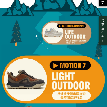
寸
門
市
庫
存
查
詢