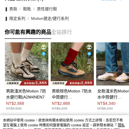
❚ 男款
鞋靴
男性健行鞋
❚ 限定系列
Motion健走/健行系列
你可能有興趣的商品
全站排行
男款淺米色Motion 7防
男款棕色Motion 7防水
女款淺米色Motion
水健行鞋|A2M4NEN7
中筒健行
水中筒健行
鞋|A2NDCEM5
鞋|A423GEN7
NT$2,888
NT$2,888
NT$4,340
NT$5,500
NT$6,200
NT$6,200
本網站中使用 cookie，欲查詢有關本網站使用 cookie 方式之詳情，及若您不希
熱門標籤
望在電腦上使用 cookie 時應如何變更電腦的 cookie 設定，請參閱本網站「
隱私