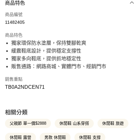
商品特色
信用卡一次付款
商品編號
信用卡分期付款
11482405
21家銀行
3 期 0 利率 每期
NT$962
商品特色
21家銀行
6 期 0 利率 每期
NT$481
合作金庫商業銀行
第一商業銀行
獨家環保防水塗層，保持雙腳乾爽
華南商業銀行
彰化商業銀行
21家銀行
12 期 0 利率 每期
NT$240
合作金庫商業銀行
第一商業銀行
緩震鞋底設計，提供穩定支撐性
上海商業儲蓄銀行
台北富邦商業銀行
華南商業銀行
彰化商業銀行
國泰世華商業銀行
兆豐國際商業銀行
合作金庫商業銀行
第一商業銀行
獨家多向鞋底，提供抓地穩定性
超商取貨付款
上海商業儲蓄銀行
台北富邦商業銀行
臺灣中小企業銀行
台中商業銀行
華南商業銀行
彰化商業銀行
販售通路：網路商城、實體門市、經銷門市
國泰世華商業銀行
兆豐國際商業銀行
匯豐（台灣）商業銀行
華泰商業銀行
上海商業儲蓄銀行
台北富邦商業銀行
LINE Pay
臺灣中小企業銀行
台中商業銀行
聯邦商業銀行
遠東國際商業銀行
國泰世華商業銀行
兆豐國際商業銀行
匯豐（台灣）商業銀行
華泰商業銀行
銷售重點
元大商業銀行
永豐商業銀行
臺灣中小企業銀行
台中商業銀行
Apple Pay
聯邦商業銀行
遠東國際商業銀行
玉山商業銀行
星展（台灣）商業銀行
TB0A2NDCEN71
匯豐（台灣）商業銀行
華泰商業銀行
元大商業銀行
永豐商業銀行
台新國際商業銀行
中國信託商業銀行
聯邦商業銀行
遠東國際商業銀行
悠遊付
玉山商業銀行
星展（台灣）商業銀行
台灣樂天信用卡公司
元大商業銀行
永豐商業銀行
台新國際商業銀行
中國信託商業銀行
玉山商業銀行
星展（台灣）商業銀行
Google Pay
台灣樂天信用卡公司
台新國際商業銀行
中國信託商業銀行
相關分類
台灣樂天信用卡公司
大哥付你分期
父親節 單一價$2888
休閒鞋 山系穿搭
休閒鞋 旅遊
相關說明
【大哥付你分期使用說明】
休閒鞋 露營
男款 休閒鞋
休閒鞋 支撐
AFTEE先享後付
1.本服務由台灣大哥大提供，台灣大哥大用戶可立即使用無須另外申請。