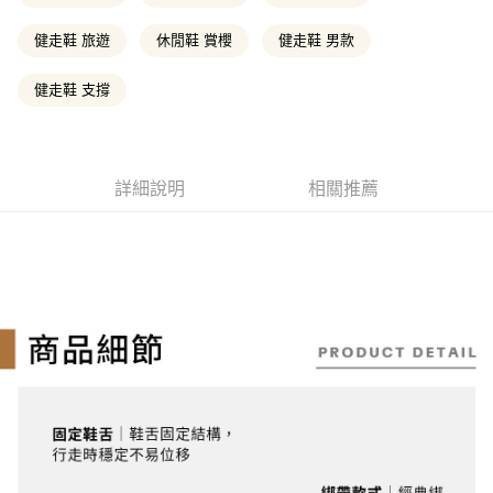
2.付款方式選擇「大哥付你分期」，訂單成立後會自動跳轉到大哥付的交易
相關說明
流程，驗證手機門號後，選擇欲分期的期數、繳款截止日，確認付款後即完
健走鞋 旅遊
休閒鞋 賞櫻
健走鞋 男款
【關於「AFTEE先享後付」】
成交易。
ATM付款
AFTEE先享後付是「在收到商品之後才付款」的支付方式。 讓您購物簡單
3.實際核准額度、可分期數及費用金額請依後續交易確認頁面所載為準。
便利好安心！
健走鞋 支撐
4.訂單成立30分鐘內，如未前往確認交易或遇審核未通過，訂單將自動取
１．簡單：不需註冊會員、不需綁卡、不需儲值。
消。如遇「轉專審核」未通過狀況，表示未達大哥付你分期系統評分，恕無
運送方式
２．便利：只要手機號碼，簡訊認證，即可結帳。
法說明評估內容。
３．安心：先確認商品／服務後，再付款。
全家取貨付款
【繳款方式說明】
1.分期款項不併入電信帳單，「大哥付你分期」於每月結算日後寄送繳費提
每筆NT$130，滿NT$2,000(含以上)免運費
【「AFTEE先享後付」結帳流程】
詳細說明
相關推薦
醒簡訊。
１．於結帳方式選擇「AFTEE先享後付」後，將跳轉至「AFTEE先享後付」
2.透過簡訊連結打開帳單後，可選擇「超商條碼／台灣大直營門市／銀行轉
付款後全家取貨
結帳頁面，進行簡訊認證並確認金額後，即可完成結帳。
帳／街口支付／iPASS MONEY」等通路繳費。
２．訂單成立數日內，您將收到繳費通知簡訊。
每筆NT$130，滿NT$2,000(含以上)免運費
３．收到繳費通知簡訊後14天內，點擊此簡訊中的連結，可透過四大超商／
【注意事項】
ATM／網路銀行／等多元方式進行付款，方視為交易完成。
萊爾富取貨付款
1.本服務係由「台灣大哥大股份有限公司」（以下簡稱本公司）所提供，讓
※ 請注意：結帳手續完成當下不需立刻繳費，但若您需要取消訂單，請聯絡
用戶於交易時，得透過本服務購買商品或服務，並由商店將買賣／分期付款
每筆NT$130，滿NT$2,000(含以上)免運費
購買商品的店家。未經商家同意取消之訂單仍視為有效，需透過AFTEE先享
買賣價金債權讓與本公司後，依約使用本公司帳單繳交帳款。
後付繳納相關費用。
2.基於同意付款使用「大哥付你分期」之契約關係目的，商店將以您的個人
※ 交易是否成功請以「AFTEE先享後付 」之結帳頁面顯示為準，若有關於
付款後萊爾富取貨
資料（包含姓名、電話或地址）提供予台灣大哥大進項蒐集、處理及利用，
是否繳費成功／繳費後需取消欲退款等相關疑問，請聯繫「AFTEE先享後付
由本公司與您本人進行分期帳單所需資料之確認、核對及更正。
每筆NT$130，滿NT$2,000(含以上)免運費
客戶支援中心」
https://netprotections.freshdesk.com/support/home
3.完整用戶服務條款，請詳閱以下連結：
https://oppay.tw/userRule
7-11取貨付款
【注意事項】
１．透過由恩沛科技股份有限公司提供之「AFTEE先享後付」服務完成之交
每筆NT$130，滿NT$2,000(含以上)免運費
易，需依本服務之必要範圍內提供個人資料，並將交易相關給付款項請求債