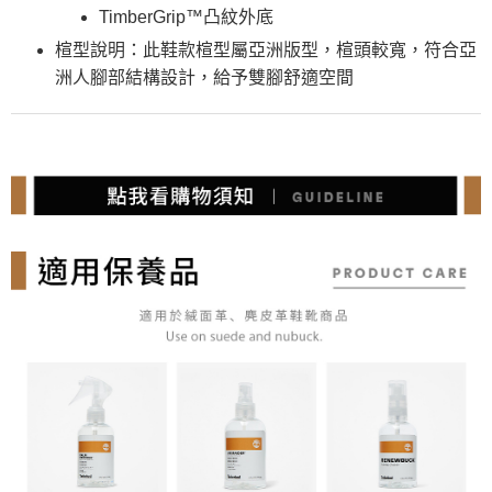
TimberGrip™凸紋外底
楦型說明：此鞋款楦型屬亞洲版型，楦頭較寬，符合亞
洲人腳部結構設計，給予雙腳舒適空間