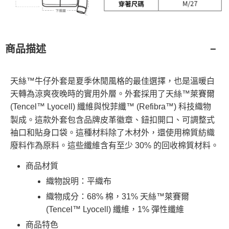
商品描述
天絲™牛仔外套是夏季休閒風格的最佳選擇，也是溫暖白
天轉為涼爽夜晚時的實用外層。外套採用了天絲™萊賽爾
(Tencel™ Lyocell) 纖維與悅菲纖™ (Refibra™) 科技織物
製成。這款外套包含品牌皮革徽章、鈕扣開口、可調整式
袖口和貼身口袋。這種材料除了木材外，還使用棉質紡織
廢料作為原料。這些纖維含有至少 30% 的回收棉質材料。
商品材質
織物說明：平織布
織物成分：68% 棉，31% 天絲™萊賽爾
(Tencel™ Lyocell) 纖維，1% 彈性纖維
商品特色