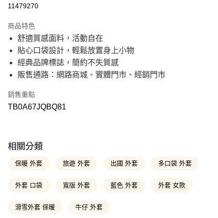
信用卡分期付款
11479270
21家銀行
3 期 0 利率 每期
NT$1,610
商品特色
21家銀行
6 期 0 利率 每期
NT$805
合作金庫商業銀行
第一商業銀行
舒適質感面料，活動自在
華南商業銀行
彰化商業銀行
21家銀行
12 期 0 利率 每期
NT$402
合作金庫商業銀行
第一商業銀行
貼心口袋設計，輕鬆放置身上小物
上海商業儲蓄銀行
台北富邦商業銀行
華南商業銀行
彰化商業銀行
國泰世華商業銀行
兆豐國際商業銀行
合作金庫商業銀行
第一商業銀行
經典品牌標誌，簡約不失質感
超商取貨付款
上海商業儲蓄銀行
台北富邦商業銀行
臺灣中小企業銀行
台中商業銀行
華南商業銀行
彰化商業銀行
販售通路：網路商城、實體門市、經銷門市
國泰世華商業銀行
兆豐國際商業銀行
匯豐（台灣）商業銀行
華泰商業銀行
上海商業儲蓄銀行
台北富邦商業銀行
LINE Pay
臺灣中小企業銀行
台中商業銀行
聯邦商業銀行
遠東國際商業銀行
國泰世華商業銀行
兆豐國際商業銀行
匯豐（台灣）商業銀行
華泰商業銀行
銷售重點
元大商業銀行
永豐商業銀行
臺灣中小企業銀行
台中商業銀行
Apple Pay
聯邦商業銀行
遠東國際商業銀行
玉山商業銀行
星展（台灣）商業銀行
TB0A67JQBQ81
匯豐（台灣）商業銀行
華泰商業銀行
元大商業銀行
永豐商業銀行
台新國際商業銀行
中國信託商業銀行
聯邦商業銀行
遠東國際商業銀行
悠遊付
玉山商業銀行
星展（台灣）商業銀行
台灣樂天信用卡公司
元大商業銀行
永豐商業銀行
台新國際商業銀行
中國信託商業銀行
玉山商業銀行
星展（台灣）商業銀行
Google Pay
台灣樂天信用卡公司
台新國際商業銀行
中國信託商業銀行
相關分類
台灣樂天信用卡公司
大哥付你分期
保暖 外套
旅遊 外套
出國 外套
多口袋 外套
相關說明
【大哥付你分期使用說明】
外套 口袋
寬版 外套
藍色 外套
外套 女款
AFTEE先享後付
1.本服務由台灣大哥大提供，台灣大哥大用戶可立即使用無須另外申請。
2.付款方式選擇「大哥付你分期」，訂單成立後會自動跳轉到大哥付的交易
相關說明
流程，驗證手機門號後，選擇欲分期的期數、繳款截止日，確認付款後即完
滑雪外套 保暖
牛仔 外套
【關於「AFTEE先享後付」】
成交易。