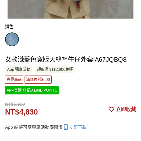
顏色
女款淺藍色寬版天絲™牛仔外套|A67JQBQ8
App 獨享活動
超取滿NT$2,000免運
春夏商品
滿額再折$600
APP首購 登記送LINE POINTS
NT$6,900
立即收藏
NT$4,830
App 結帳可享專屬活動優惠價
立即下載