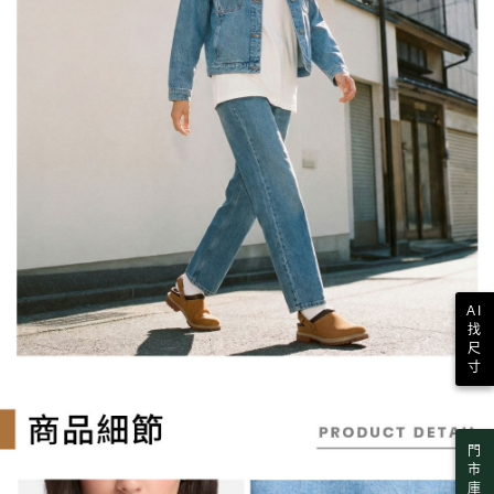
AI
找
尺
寸
門
市
庫