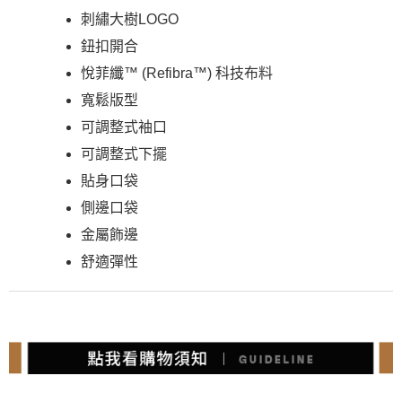
刺繡大樹LOGO
鈕扣開合
悅菲纖™ (Refibra™) 科技布料
寬鬆版型
可調整式袖口
可調整式下擺
貼身口袋
側邊口袋
金屬飾邊
舒適彈性