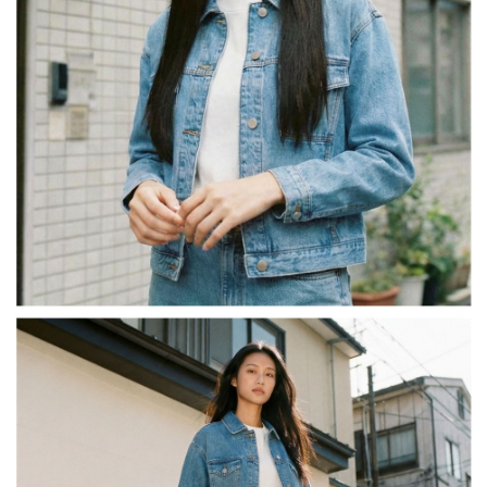
３．未成年的使用者請事先徵得法定代理人或監護人之同意方可使用
宅配
「AFTEE先享後付」，若未經同意申辦者引起之損失，本公司不負相關責
任。
每筆NT$130，滿NT$2,000(含以上)免運費
４．使用「AFTEE先享後付」時，將依據個別帳號之用戶狀況，依本公司即
時審查核予不同之上限額度；若仍有額度不足之情形，本公司將視審查結果
請求用戶進行身份認證。
５．嚴禁一人註冊多個帳號或使用他人資訊註冊。若發現惡意使用之情形，
恩沛科技股份有限公司將有權停止該用戶之使用額度並採取法律行動。