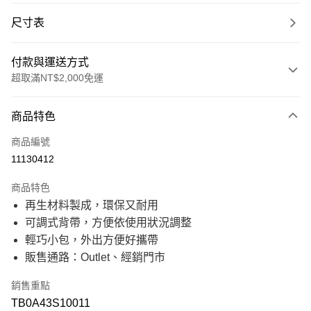
尺寸表
付款與運送方式
超取滿NT$2,000免運
付款方式
商品特色
信用卡一次付款
商品編號
信用卡分期付款
11130412
21家銀行
3 期 0 利率 每期
NT$420
商品特色
21家銀行
6 期 0 利率 每期
NT$210
合作金庫商業銀行
第一商業銀行
再生材料製成，環保又耐用
華南商業銀行
彰化商業銀行
21家銀行
12 期 0 利率 每期
NT$105
合作金庫商業銀行
第一商業銀行
可調式背帶，方便依使用狀況調整
上海商業儲蓄銀行
台北富邦商業銀行
華南商業銀行
彰化商業銀行
國泰世華商業銀行
兆豐國際商業銀行
合作金庫商業銀行
第一商業銀行
輕巧小包，外出方便好攜帶
超商取貨付款
上海商業儲蓄銀行
台北富邦商業銀行
臺灣中小企業銀行
台中商業銀行
華南商業銀行
彰化商業銀行
販售通路：Outlet、經銷門市
國泰世華商業銀行
兆豐國際商業銀行
匯豐（台灣）商業銀行
華泰商業銀行
上海商業儲蓄銀行
台北富邦商業銀行
LINE Pay
臺灣中小企業銀行
台中商業銀行
聯邦商業銀行
遠東國際商業銀行
國泰世華商業銀行
兆豐國際商業銀行
匯豐（台灣）商業銀行
華泰商業銀行
銷售重點
元大商業銀行
永豐商業銀行
臺灣中小企業銀行
台中商業銀行
Apple Pay
聯邦商業銀行
遠東國際商業銀行
玉山商業銀行
星展（台灣）商業銀行
TB0A43S10011
匯豐（台灣）商業銀行
華泰商業銀行
元大商業銀行
永豐商業銀行