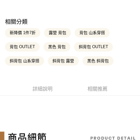
台新國際商業銀行
中國信託商業銀行
聯邦商業銀行
遠東國際商業銀行
悠遊付
玉山商業銀行
星展（台灣）商業銀行
台灣樂天信用卡公司
元大商業銀行
永豐商業銀行
台新國際商業銀行
中國信託商業銀行
玉山商業銀行
星展（台灣）商業銀行
Google Pay
台灣樂天信用卡公司
台新國際商業銀行
中國信託商業銀行
相關分類
台灣樂天信用卡公司
大哥付你分期
新降價 1件7折
露營 背包
背包 山系穿搭
相關說明
【大哥付你分期使用說明】
背包 OUTLET
黑色 背包
斜背包 OUTLET
AFTEE先享後付
1.本服務由台灣大哥大提供，台灣大哥大用戶可立即使用無須另外申請。
2.付款方式選擇「大哥付你分期」，訂單成立後會自動跳轉到大哥付的交易
相關說明
流程，驗證手機門號後，選擇欲分期的期數、繳款截止日，確認付款後即完
斜背包 山系穿搭
斜背包 露營
黑色 斜背包
【關於「AFTEE先享後付」】
成交易。
ATM付款
AFTEE先享後付是「在收到商品之後才付款」的支付方式。 讓您購物簡單
3.實際核准額度、可分期數及費用金額請依後續交易確認頁面所載為準。
便利好安心！
4.訂單成立30分鐘內，如未前往確認交易或遇審核未通過，訂單將自動取
１．簡單：不需註冊會員、不需綁卡、不需儲值。
消。如遇「轉專審核」未通過狀況，表示未達大哥付你分期系統評分，恕無
運送方式
２．便利：只要手機號碼，簡訊認證，即可結帳。
法說明評估內容。
詳細說明
相關推薦
３．安心：先確認商品／服務後，再付款。
全家取貨付款
【繳款方式說明】
1.分期款項不併入電信帳單，「大哥付你分期」於每月結算日後寄送繳費提
每筆NT$130，滿NT$2,000(含以上)免運費
【「AFTEE先享後付」結帳流程】
醒簡訊。
１．於結帳方式選擇「AFTEE先享後付」後，將跳轉至「AFTEE先享後付」
2.透過簡訊連結打開帳單後，可選擇「超商條碼／台灣大直營門市／銀行轉
付款後全家取貨
結帳頁面，進行簡訊認證並確認金額後，即可完成結帳。
帳／街口支付／iPASS MONEY」等通路繳費。
２．訂單成立數日內，您將收到繳費通知簡訊。
每筆NT$130，滿NT$2,000(含以上)免運費
３．收到繳費通知簡訊後14天內，點擊此簡訊中的連結，可透過四大超商／
【注意事項】
ATM／網路銀行／等多元方式進行付款，方視為交易完成。
萊爾富取貨付款
1.本服務係由「台灣大哥大股份有限公司」（以下簡稱本公司）所提供，讓
※ 請注意：結帳手續完成當下不需立刻繳費，但若您需要取消訂單，請聯絡
用戶於交易時，得透過本服務購買商品或服務，並由商店將買賣／分期付款