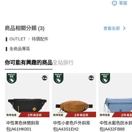
客服
商品相關分類 (3)
查看全部
❚ OUTLET
特價配件
❚ 全商品專區
你可能有興趣的商品
全站排行
中性黑色休閒斜背
中性小麥色戶外斜背
中性水藍色防水
包|A61HK001
包|A43S1EH2
包|A432FB88