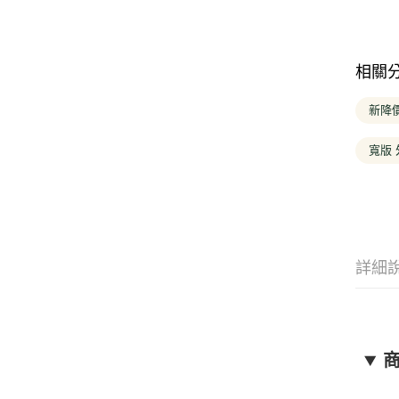
相關
新降價
寬版 
詳細