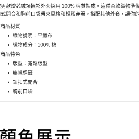
用，由本
付客戶支
款男款燈芯絨領襯衫外套採用 100% 棉質製成。這種柔軟織物
每筆NT$1
3.完整用
扣式開合和胸前口袋帶來風格和輕鬆穿著。搭配其他外套，讓你
【注意事
7-11取貨
１．透過由
交易，需
商品材質
每筆NT$1
求債權轉
織物說明：平織布
２．關於
付款後7-1
https://aft
織物成分：100% 棉
每筆NT$1
３．未成
「AFTE
商品特色
宅配
任。
版型：寬鬆版型
４．使用「
每筆NT$1
即時審查
旗幟標籤
結果請求
５．嚴禁
鈕扣式開合
形，恩沛
胸前口袋
動。