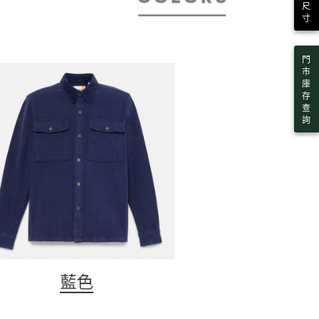
尺
寸
門
市
庫
存
查
詢