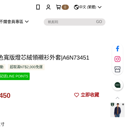
0
中文 (繁體)
不爛會員專區
寬版燈芯絨領襯衫外套|A6N73451
活動
超取滿NT$2,000免運
記送LINE POINTS
450
立即收藏
尺寸