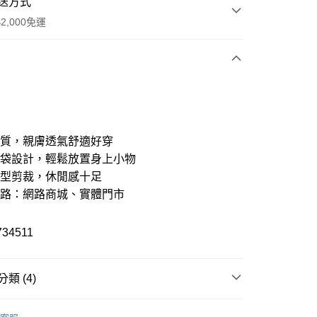
送方式
2,000免運
次付款
期付款
21家銀行
0 利率 每期
NT$816
棉質，親膚透氣舒適好穿
21家銀行
0 利率 每期
NT$408
庫商業銀行
第一商業銀行
口袋設計，輕鬆放置身上小物
業銀行
彰化商業銀行
版型剪裁，休閒感十足
21家銀行
 0 利率 每期
NT$204
庫商業銀行
第一商業銀行
業儲蓄銀行
台北富邦商業銀行
業銀行
彰化商業銀行
通路：網路商城、實體門市
華商業銀行
兆豐國際商業銀行
庫商業銀行
第一商業銀行
付款
業儲蓄銀行
台北富邦商業銀行
小企業銀行
台中商業銀行
業銀行
彰化商業銀行
華商業銀行
兆豐國際商業銀行
台灣）商業銀行
華泰商業銀行
業儲蓄銀行
台北富邦商業銀行
34511
小企業銀行
台中商業銀行
業銀行
遠東國際商業銀行
華商業銀行
兆豐國際商業銀行
台灣）商業銀行
華泰商業銀行
業銀行
永豐商業銀行
小企業銀行
台中商業銀行
業銀行
遠東國際商業銀行
業銀行
星展（台灣）商業銀行
台灣）商業銀行
華泰商業銀行
業銀行
永豐商業銀行
類 (4)
際商業銀行
中國信託商業銀行
業銀行
遠東國際商業銀行
業銀行
星展（台灣）商業銀行
天信用卡公司
業銀行
永豐商業銀行
際商業銀行
中國信託商業銀行
T
特價長袖上衣/大學T
業銀行
星展（台灣）商業銀行
y
天信用卡公司