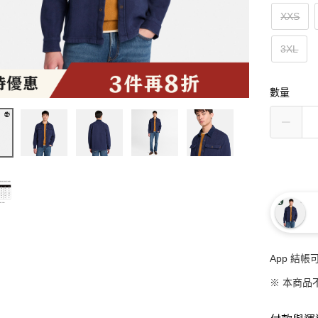
XXS
3XL
數量
App 結
※ 本商品