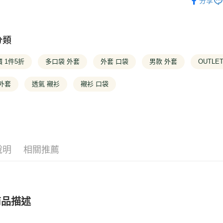
分享
台新國
❚ 全商品
台灣樂
大哥付你
❚ OUTLE
相關說明
【大哥付
分類
❚ OUTLE
AFTEE先
1.本服務
2.付款方
相關說明
 1件5折
多口袋 外套
外套 口袋
男款 外套
OUTLE
流程，驗
【關於「A
完成交易
ATM付款
AFTEE
3.實際核
外套
透氣 襯衫
襯衫 口袋
便利好安
4.訂單成
１．簡單
消。如遇
２．便利
運送方式
無法說明
３．安心
【繳款方
全家取貨
1.分期款
【「AFT
醒簡訊。
每筆NT$1
１．於結帳
2.透過簡
付」結帳
說明
相關推薦
帳／街口支
２．訂單
付款後全
３．收到繳
每筆NT$1
【注意事
／ATM／
1.本服務
※ 請注意
萊爾富取
用戶於交
絡購買商品
款買賣價
商品描述
先享後付
每筆NT$1
2.基於同
※ 交易是
資料（包
是否繳費成
付款後萊