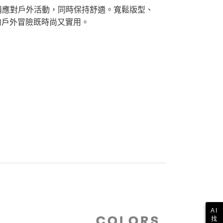
公司與您本人進行分期帳單所需資料之確認、核對及更正。
援中心」
https://netprotections.freshdesk.com/support/home
準備應對戶外活動，同時保持舒適。寬鬆版型、
30，滿NT$2,000(含以上)免運費
戶服務條款，請詳閱以下連結：
https://oppay.tw/userRule
的戶外冒險既時尚又實用。
項】
付款
恩沛科技股份有限公司提供之「AFTEE先享後付」服務完成之
依本服務之必要範圍內提供個人資料，並將交易相關給付款項請
30，滿NT$2,000(含以上)免運費
讓予恩沛科技股份有限公司。
個人資料處理事宜，請瀏覽以下網址：
1取貨
ee.tw/terms/#terms3
30，滿NT$2,000(含以上)免運費
年的使用者請事先徵得法定代理人或監護人之同意方可使用
E先享後付」，若未經同意申辦者引起之損失，本公司不負相關責
AFTEE先享後付」時，將依據個別帳號之用戶狀況，依本公司
30，滿NT$2,000(含以上)免運費
核予不同之上限額度；若仍有額度不足之情形，本公司將視審查
用戶進行身份認證。
一人註冊多個帳號或使用他人資訊註冊。若發現惡意使用之情
科技股份有限公司將有權停止該用戶之使用額度並採取法律行
AI
找