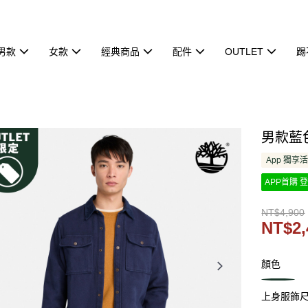
男款
女款
經典商品
配件
OUTLET
踢
男款藍色
App 獨享
APP首購 登
NT$4,900
NT$2,
顏色
上身服飾