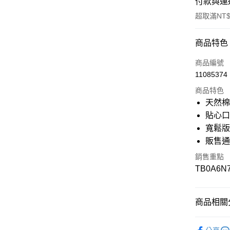
付款與運
超取滿NT$
付款方式
商品特色
信用卡一
商品編號
11085374
信用卡分
商品特色
3 期 
天然
6 期 
合作金
貼心
華南商
寬鬆
12 期
合作金
上海商
華南商
販售
國泰世
合作金
超商取貨
上海商
臺灣中
華南商
銷售重點
國泰世
匯豐（
上海商
LINE Pay
TB0A6N7
臺灣中
聯邦商
國泰世
匯豐（
元大商
臺灣中
Apple Pay
聯邦商
玉山商
匯豐（
元大商
商品相關分
台新國
聯邦商
悠遊付
玉山商
台灣樂
元大商
台新國
❚ OUTLE
玉山商
Google Pa
台灣樂