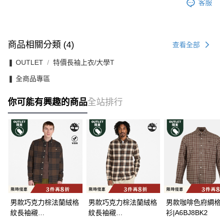
客服
商品相關分類 (4)
查看全部
❚ OUTLET
特價長袖上衣/大學T
❚ 全商品專區
你可能有興趣的商品
全站排行
男款巧克力棕法蘭絨格
男款巧克力棕法蘭絨格
男款咖啡色府綢
紋長袖襯
紋長袖襯
衫|A6BJ8BK2