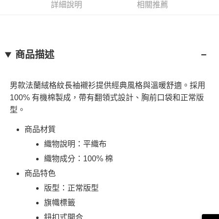
法說明評估內容。
詳細說明
相關推薦
３．安心：先確認商品／服務後，再付款。
全家取貨付款
【繳款方式說明】
1.分期款項不併入電信帳單，「大哥付你分期」於每月結算日後寄送繳費提
每筆NT$130，滿NT$2,000(含以上)免運費
【「AFTEE先享後付」結帳流程】
醒簡訊。
１．於結帳方式選擇「AFTEE先享後付」後，將跳轉至「AFTEE先享後付」
2.透過簡訊連結打開帳單後，可選擇「超商條碼／台灣大直營門市／銀行轉
付款後全家取貨
結帳頁面，進行簡訊認證並確認金額後，即可完成結帳。
帳／街口支付／iPASS MONEY」等通路繳費。
２．訂單成立數日內，您將收到繳費通知簡訊。
商品描述
每筆NT$130，滿NT$2,000(含以上)免運費
３．收到繳費通知簡訊後14天內，點擊此簡訊中的連結，可透過四大超商／
【注意事項】
ATM／網路銀行／等多元方式進行付款，方視為交易完成。
萊爾富取貨付款
1.本服務係由「台灣大哥大股份有限公司」（以下簡稱本公司）所提供，讓
※ 請注意：結帳手續完成當下不需立刻繳費，但若您需要取消訂單，請聯絡
用戶於交易時，得透過本服務購買商品或服務，並由商店將買賣／分期付款
男款法蘭絨格紋長袖襯衫提供經典風格與溫暖舒適。採用
每筆NT$130，滿NT$2,000(含以上)免運費
購買商品的店家。未經商家同意取消之訂單仍視為有效，需透過AFTEE先享
買賣價金債權讓與本公司後，依約使用本公司帳單繳交帳款。
後付繳納相關費用。
100% 有機棉製成，帶有翻領式設計、胸前口袋和正常版
2.基於同意付款使用「大哥付你分期」之契約關係目的，商店將以您的個人
※ 交易是否成功請以「AFTEE先享後付 」之結帳頁面顯示為準，若有關於
付款後萊爾富取貨
型。
資料（包含姓名、電話或地址）提供予台灣大哥大進項蒐集、處理及利用，
是否繳費成功／繳費後需取消欲退款等相關疑問，請聯繫「AFTEE先享後付
由本公司與您本人進行分期帳單所需資料之確認、核對及更正。
每筆NT$130，滿NT$2,000(含以上)免運費
客戶支援中心」
https://netprotections.freshdesk.com/support/home
3.完整用戶服務條款，請詳閱以下連結：
https://oppay.tw/userRule
商品材質
7-11取貨付款
【注意事項】
織物說明：平織布
１．透過由恩沛科技股份有限公司提供之「AFTEE先享後付」服務完成之交
每筆NT$130，滿NT$2,000(含以上)免運費
易，需依本服務之必要範圍內提供個人資料，並將交易相關給付款項請求債
織物成分：100% 棉
權轉讓予恩沛科技股份有限公司。
付款後7-11取貨
商品特色
２．關於個人資料處理事宜，請瀏覽以下網址：
每筆NT$130，滿NT$2,000(含以上)免運費
https://aftee.tw/terms/#terms3
版型：正常版型
３．未成年的使用者請事先徵得法定代理人或監護人之同意方可使用
宅配
「AFTEE先享後付」，若未經同意申辦者引起之損失，本公司不負相關責
旗幟標籤
任。
每筆NT$130，滿NT$2,000(含以上)免運費
鈕扣式開合