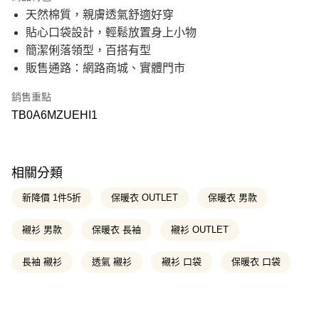
21家銀行
6 期 0 利率 每期
NT$283
合作金庫商業銀行
第一商業銀行
天然棉質，親膚透氣舒適好穿
華南商業銀行
彰化商業銀行
21家銀行
12 期 0 利率 每期
NT$141
合作金庫商業銀行
第一商業銀行
貼心口袋設計，輕鬆放置身上小物
上海商業儲蓄銀行
台北富邦商業銀行
華南商業銀行
彰化商業銀行
國泰世華商業銀行
兆豐國際商業銀行
合作金庫商業銀行
第一商業銀行
簡潔俐落領型，百搭有型
超商取貨付款
上海商業儲蓄銀行
台北富邦商業銀行
臺灣中小企業銀行
台中商業銀行
華南商業銀行
彰化商業銀行
販售通路：網路商城、實體門市
國泰世華商業銀行
兆豐國際商業銀行
匯豐（台灣）商業銀行
華泰商業銀行
上海商業儲蓄銀行
台北富邦商業銀行
LINE Pay
臺灣中小企業銀行
台中商業銀行
聯邦商業銀行
遠東國際商業銀行
國泰世華商業銀行
兆豐國際商業銀行
匯豐（台灣）商業銀行
華泰商業銀行
銷售重點
元大商業銀行
永豐商業銀行
臺灣中小企業銀行
台中商業銀行
Apple Pay
聯邦商業銀行
遠東國際商業銀行
玉山商業銀行
星展（台灣）商業銀行
TB0A6MZUEHI1
匯豐（台灣）商業銀行
華泰商業銀行
元大商業銀行
永豐商業銀行
台新國際商業銀行
中國信託商業銀行
聯邦商業銀行
遠東國際商業銀行
悠遊付
玉山商業銀行
星展（台灣）商業銀行
台灣樂天信用卡公司
元大商業銀行
永豐商業銀行
台新國際商業銀行
中國信託商業銀行
玉山商業銀行
星展（台灣）商業銀行
Google Pay
台灣樂天信用卡公司
台新國際商業銀行
中國信託商業銀行
相關分類
台灣樂天信用卡公司
大哥付你分期
新降價 1件5折
保暖衣 OUTLET
保暖衣 男款
相關說明
【大哥付你分期使用說明】
襯衫 男款
保暖衣 長袖
襯衫 OUTLET
AFTEE先享後付
1.本服務由台灣大哥大提供，台灣大哥大用戶可立即使用無須另外申請。
2.付款方式選擇「大哥付你分期」，訂單成立後會自動跳轉到大哥付的交易
相關說明
流程，驗證手機門號後，選擇欲分期的期數、繳款截止日，確認付款後即完
長袖 襯衫
透氣 襯衫
襯衫 口袋
保暖衣 口袋
【關於「AFTEE先享後付」】
成交易。
ATM付款
AFTEE先享後付是「在收到商品之後才付款」的支付方式。 讓您購物簡單
3.實際核准額度、可分期數及費用金額請依後續交易確認頁面所載為準。
便利好安心！
4.訂單成立30分鐘內，如未前往確認交易或遇審核未通過，訂單將自動取
１．簡單：不需註冊會員、不需綁卡、不需儲值。
消。如遇「轉專審核」未通過狀況，表示未達大哥付你分期系統評分，恕無
運送方式
２．便利：只要手機號碼，簡訊認證，即可結帳。