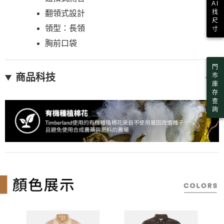
４．使用「AFTEE先享後付」時，將依據個別帳號之用戶狀況，依本公司即
AI
時審查核予不同之上限額度；若仍有額度不足之情形，本公司將視審查結果
找
翻領式設計
請求用戶進行身份認證。
尺
５．嚴禁一人註冊多個帳號或使用他人資訊註冊。若發現惡意使用之情形，
領型：長領
寸
恩沛科技股份有限公司將有權停止該用戶之使用額度並採取法律行動。
胸前口袋
門
市
商品科技
庫
存
查
詢