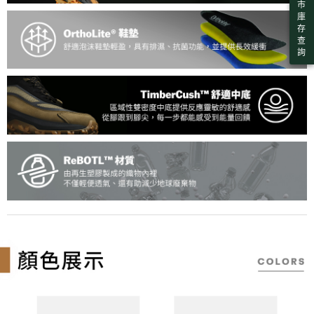
市
庫
存
查
詢