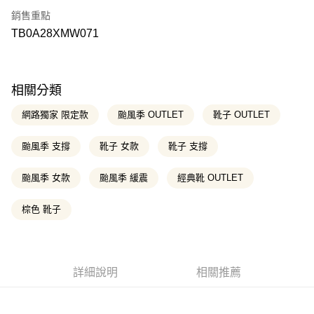
聯邦商業銀行
遠東國際商業銀行
國泰世華商業銀行
兆豐國際商業銀行
匯豐（台灣）商業銀行
華泰商業銀行
銷售重點
元大商業銀行
永豐商業銀行
臺灣中小企業銀行
台中商業銀行
Apple Pay
聯邦商業銀行
遠東國際商業銀行
玉山商業銀行
星展（台灣）商業銀行
TB0A28XMW071
匯豐（台灣）商業銀行
華泰商業銀行
元大商業銀行
永豐商業銀行
台新國際商業銀行
中國信託商業銀行
聯邦商業銀行
遠東國際商業銀行
悠遊付
玉山商業銀行
星展（台灣）商業銀行
台灣樂天信用卡公司
元大商業銀行
永豐商業銀行
台新國際商業銀行
中國信託商業銀行
玉山商業銀行
星展（台灣）商業銀行
Google Pay
台灣樂天信用卡公司
台新國際商業銀行
中國信託商業銀行
相關分類
台灣樂天信用卡公司
大哥付你分期
網路獨家 限定款
颱風季 OUTLET
靴子 OUTLET
相關說明
【大哥付你分期使用說明】
颱風季 支撐
靴子 女款
靴子 支撐
AFTEE先享後付
1.本服務由台灣大哥大提供，台灣大哥大用戶可立即使用無須另外申請。
2.付款方式選擇「大哥付你分期」，訂單成立後會自動跳轉到大哥付的交易
相關說明
流程，驗證手機門號後，選擇欲分期的期數、繳款截止日，確認付款後即完
颱風季 女款
颱風季 緩震
經典靴 OUTLET
【關於「AFTEE先享後付」】
成交易。
ATM付款
AFTEE先享後付是「在收到商品之後才付款」的支付方式。 讓您購物簡單
3.實際核准額度、可分期數及費用金額請依後續交易確認頁面所載為準。
便利好安心！
棕色 靴子
4.訂單成立30分鐘內，如未前往確認交易或遇審核未通過，訂單將自動取
１．簡單：不需註冊會員、不需綁卡、不需儲值。
消。如遇「轉專審核」未通過狀況，表示未達大哥付你分期系統評分，恕無
運送方式
２．便利：只要手機號碼，簡訊認證，即可結帳。
法說明評估內容。
３．安心：先確認商品／服務後，再付款。
全家取貨付款
【繳款方式說明】
1.分期款項不併入電信帳單，「大哥付你分期」於每月結算日後寄送繳費提
每筆NT$130，滿NT$2,000(含以上)免運費
【「AFTEE先享後付」結帳流程】
詳細說明
相關推薦
醒簡訊。
１．於結帳方式選擇「AFTEE先享後付」後，將跳轉至「AFTEE先享後付」
2.透過簡訊連結打開帳單後，可選擇「超商條碼／台灣大直營門市／銀行轉
付款後全家取貨
結帳頁面，進行簡訊認證並確認金額後，即可完成結帳。
帳／街口支付／iPASS MONEY」等通路繳費。
２．訂單成立數日內，您將收到繳費通知簡訊。