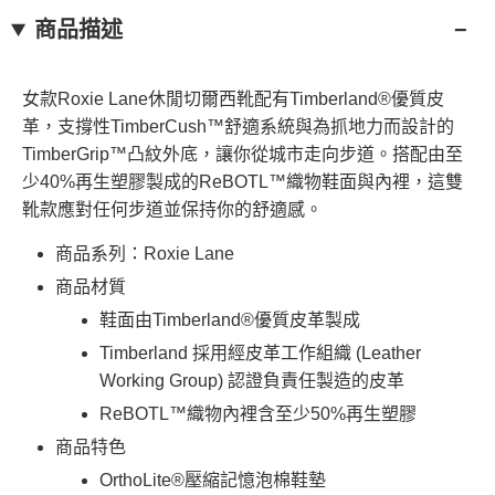
每筆NT$130，滿NT$2,000(含以上)免運費
３．收到繳費通知簡訊後14天內，點擊此簡訊中的連結，可透過四大超商／
【注意事項】
商品描述
ATM／網路銀行／等多元方式進行付款，方視為交易完成。
萊爾富取貨付款
1.本服務係由「台灣大哥大股份有限公司」（以下簡稱本公司）所提供，讓
※ 請注意：結帳手續完成當下不需立刻繳費，但若您需要取消訂單，請聯絡
用戶於交易時，得透過本服務購買商品或服務，並由商店將買賣／分期付款
每筆NT$130，滿NT$2,000(含以上)免運費
購買商品的店家。未經商家同意取消之訂單仍視為有效，需透過AFTEE先享
買賣價金債權讓與本公司後，依約使用本公司帳單繳交帳款。
後付繳納相關費用。
女款Roxie Lane休閒切爾西靴配有Timberland®優質皮
2.基於同意付款使用「大哥付你分期」之契約關係目的，商店將以您的個人
※ 交易是否成功請以「AFTEE先享後付 」之結帳頁面顯示為準，若有關於
付款後萊爾富取貨
資料（包含姓名、電話或地址）提供予台灣大哥大進項蒐集、處理及利用，
革，支撐性TimberCush™舒適系統與為抓地力而設計的
是否繳費成功／繳費後需取消欲退款等相關疑問，請聯繫「AFTEE先享後付
由本公司與您本人進行分期帳單所需資料之確認、核對及更正。
每筆NT$130，滿NT$2,000(含以上)免運費
客戶支援中心」
https://netprotections.freshdesk.com/support/home
TimberGrip™凸紋外底，讓你從城市走向步道。搭配由至
3.完整用戶服務條款，請詳閱以下連結：
https://oppay.tw/userRule
少40%再生塑膠製成的ReBOTL™織物鞋面與內裡，這雙
7-11取貨付款
【注意事項】
靴款應對任何步道並保持你的舒適感。
１．透過由恩沛科技股份有限公司提供之「AFTEE先享後付」服務完成之交
每筆NT$130，滿NT$2,000(含以上)免運費
易，需依本服務之必要範圍內提供個人資料，並將交易相關給付款項請求債
權轉讓予恩沛科技股份有限公司。
商品系列：Roxie Lane
付款後7-11取貨
２．關於個人資料處理事宜，請瀏覽以下網址：
每筆NT$130，滿NT$2,000(含以上)免運費
商品材質
https://aftee.tw/terms/#terms3
３．未成年的使用者請事先徵得法定代理人或監護人之同意方可使用
鞋面由Timberland®優質皮革製成
宅配
「AFTEE先享後付」，若未經同意申辦者引起之損失，本公司不負相關責
任。
Timberland 採用經皮革工作組織 (Leather
每筆NT$130，滿NT$2,000(含以上)免運費
４．使用「AFTEE先享後付」時，將依據個別帳號之用戶狀況，依本公司即
Working Group) 認證負責任製造的皮革
時審查核予不同之上限額度；若仍有額度不足之情形，本公司將視審查結果
請求用戶進行身份認證。
ReBOTL™織物內裡含至少50%再生塑膠
５．嚴禁一人註冊多個帳號或使用他人資訊註冊。若發現惡意使用之情形，
商品特色
恩沛科技股份有限公司將有權停止該用戶之使用額度並採取法律行動。
OrthoLite®壓縮記憶泡棉鞋墊