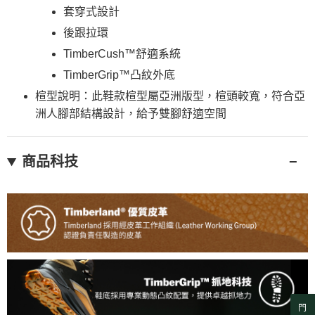
套穿式設計
後跟拉環
TimberCush™舒適系統
TimberGrip™凸紋外底
楦型說明：此鞋款楦型屬亞洲版型，楦頭較寬，符合亞
洲人腳部結構設計，給予雙腳舒適空間
商品科技
門