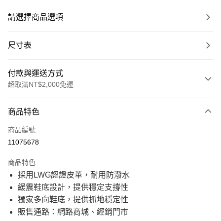
請選擇商品選項
尺寸表
付款與運送方式
超取滿NT$2,000免運
付款方式
商品特色
信用卡一次付款
商品編號
信用卡分期付款
11075678
21家銀行
3 期 0 利率 每期
NT$1,033
商品特色
21家銀行
6 期 0 利率 每期
NT$516
合作金庫商業銀行
第一商業銀行
採用LWG認證皮革，耐用防潑水
華南商業銀行
彰化商業銀行
21家銀行
12 期 0 利率 每期
NT$258
合作金庫商業銀行
第一商業銀行
緩震鞋底設計，提供穩定支撐性
上海商業儲蓄銀行
台北富邦商業銀行
華南商業銀行
彰化商業銀行
國泰世華商業銀行
兆豐國際商業銀行
合作金庫商業銀行
第一商業銀行
獨家多向鞋底，提供抓地穩定性
超商取貨付款
上海商業儲蓄銀行
台北富邦商業銀行
臺灣中小企業銀行
台中商業銀行
華南商業銀行
彰化商業銀行
販售通路：網路商城、經銷門市
國泰世華商業銀行
兆豐國際商業銀行
匯豐（台灣）商業銀行
華泰商業銀行
上海商業儲蓄銀行
台北富邦商業銀行
LINE Pay
臺灣中小企業銀行
台中商業銀行