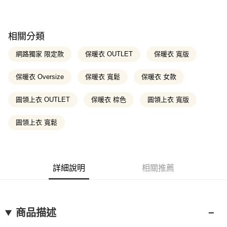
台新國際商業銀行
中國信託商業銀行
聯邦商業銀行
遠東國際商業銀行
悠遊付
玉山商業銀行
星展（台灣）商業銀行
台灣樂天信用卡公司
元大商業銀行
永豐商業銀行
台新國際商業銀行
中國信託商業銀行
玉山商業銀行
星展（台灣）商業銀行
Google Pay
台灣樂天信用卡公司
台新國際商業銀行
中國信託商業銀行
相關分類
台灣樂天信用卡公司
大哥付你分期
網路獨家 限定款
保暖衣 OUTLET
保暖衣 寬版
相關說明
【大哥付你分期使用說明】
保暖衣 Oversize
保暖衣 寬鬆
保暖衣 女款
AFTEE先享後付
1.本服務由台灣大哥大提供，台灣大哥大用戶可立即使用無須另外申請。
2.付款方式選擇「大哥付你分期」，訂單成立後會自動跳轉到大哥付的交易
相關說明
流程，驗證手機門號後，選擇欲分期的期數、繳款截止日，確認付款後即完
圓領上衣 OUTLET
保暖衣 棕色
圓領上衣 寬版
【關於「AFTEE先享後付」】
成交易。
ATM付款
AFTEE先享後付是「在收到商品之後才付款」的支付方式。 讓您購物簡單
3.實際核准額度、可分期數及費用金額請依後續交易確認頁面所載為準。
便利好安心！
圓領上衣 寬鬆
4.訂單成立30分鐘內，如未前往確認交易或遇審核未通過，訂單將自動取
１．簡單：不需註冊會員、不需綁卡、不需儲值。
消。如遇「轉專審核」未通過狀況，表示未達大哥付你分期系統評分，恕無
運送方式
２．便利：只要手機號碼，簡訊認證，即可結帳。
法說明評估內容。
３．安心：先確認商品／服務後，再付款。
全家取貨付款
【繳款方式說明】
1.分期款項不併入電信帳單，「大哥付你分期」於每月結算日後寄送繳費提
每筆NT$130，滿NT$2,000(含以上)免運費
【「AFTEE先享後付」結帳流程】
詳細說明
相關推薦
醒簡訊。
１．於結帳方式選擇「AFTEE先享後付」後，將跳轉至「AFTEE先享後付」
2.透過簡訊連結打開帳單後，可選擇「超商條碼／台灣大直營門市／銀行轉
付款後全家取貨
結帳頁面，進行簡訊認證並確認金額後，即可完成結帳。
帳／街口支付／iPASS MONEY」等通路繳費。
２．訂單成立數日內，您將收到繳費通知簡訊。
每筆NT$130，滿NT$2,000(含以上)免運費
３．收到繳費通知簡訊後14天內，點擊此簡訊中的連結，可透過四大超商／
【注意事項】
商品描述
ATM／網路銀行／等多元方式進行付款，方視為交易完成。
萊爾富取貨付款
1.本服務係由「台灣大哥大股份有限公司」（以下簡稱本公司）所提供，讓
※ 請注意：結帳手續完成當下不需立刻繳費，但若您需要取消訂單，請聯絡
用戶於交易時，得透過本服務購買商品或服務，並由商店將買賣／分期付款