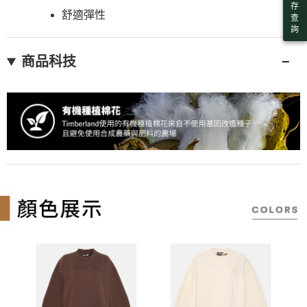
存
舒適彈性
查
詢
商品科技