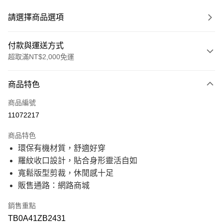
請選擇商品選項
付款與運送方式
超取滿NT$2,000免運
付款方式
商品特色
信用卡一次付款
商品編號
信用卡分期付款
11072217
21家銀行
3 期 0 利率 每期
NT$566
商品特色
21家銀行
6 期 0 利率 每期
NT$283
合作金庫商業銀行
第一商業銀行
環保有機材質，舒適好穿
華南商業銀行
彰化商業銀行
21家銀行
12 期 0 利率 每期
NT$141
合作金庫商業銀行
第一商業銀行
羅紋收口設計，貼合身形靈活自如
上海商業儲蓄銀行
台北富邦商業銀行
華南商業銀行
彰化商業銀行
國泰世華商業銀行
兆豐國際商業銀行
合作金庫商業銀行
第一商業銀行
寬鬆版型剪裁，休閒感十足
超商取貨付款
上海商業儲蓄銀行
台北富邦商業銀行
臺灣中小企業銀行
台中商業銀行
華南商業銀行
彰化商業銀行
販售通路：網路商城
國泰世華商業銀行
兆豐國際商業銀行
匯豐（台灣）商業銀行
華泰商業銀行
上海商業儲蓄銀行
台北富邦商業銀行
LINE Pay
臺灣中小企業銀行
台中商業銀行
聯邦商業銀行
遠東國際商業銀行
國泰世華商業銀行
兆豐國際商業銀行
匯豐（台灣）商業銀行
華泰商業銀行
銷售重點
元大商業銀行
永豐商業銀行
臺灣中小企業銀行
台中商業銀行
Apple Pay
聯邦商業銀行
遠東國際商業銀行
玉山商業銀行
星展（台灣）商業銀行
TB0A41ZB2431
匯豐（台灣）商業銀行
華泰商業銀行
元大商業銀行
永豐商業銀行