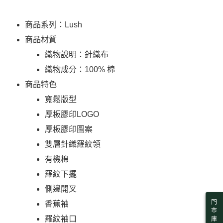
每筆NT$130，滿NT$2,000(含以上)免運費
購買商品的店家。未經商家同意取消之訂單仍視為有效，需透過AFTEE先享
買賣價金債權讓與本公司後，依約使用本公司帳單繳交帳款。
後付繳納相關費用。
2.基於同意付款使用「大哥付你分期」之契約關係目的，商店將以您的個人
※ 交易是否成功請以「AFTEE先享後付 」之結帳頁面顯示為準，若有關於
付款後萊爾富取貨
商品系列：Lush
資料（包含姓名、電話或地址）提供予台灣大哥大進項蒐集、處理及利用，
是否繳費成功／繳費後需取消欲退款等相關疑問，請聯繫「AFTEE先享後付
由本公司與您本人進行分期帳單所需資料之確認、核對及更正。
每筆NT$130，滿NT$2,000(含以上)免運費
商品材質
客戶支援中心」
https://netprotections.freshdesk.com/support/home
3.完整用戶服務條款，請詳閱以下連結：
https://oppay.tw/userRule
織物說明：針織布
7-11取貨付款
【注意事項】
１．透過由恩沛科技股份有限公司提供之「AFTEE先享後付」服務完成之交
每筆NT$130，滿NT$2,000(含以上)免運費
織物成分：100% 棉
易，需依本服務之必要範圍內提供個人資料，並將交易相關給付款項請求債
商品特色
權轉讓予恩沛科技股份有限公司。
付款後7-11取貨
２．關於個人資料處理事宜，請瀏覽以下網址：
寬鬆版型
每筆NT$130，滿NT$2,000(含以上)免運費
https://aftee.tw/terms/#terms3
３．未成年的使用者請事先徵得法定代理人或監護人之同意方可使用
厚板膠印LOGO
宅配
「AFTEE先享後付」，若未經同意申辦者引起之損失，本公司不負相關責
厚板膠印圖案
任。
每筆NT$130，滿NT$2,000(含以上)免運費
４．使用「AFTEE先享後付」時，將依據個別帳號之用戶狀況，依本公司即
雙層針織羅紋領
時審查核予不同之上限額度；若仍有額度不足之情形，本公司將視審查結果
請求用戶進行身份認證。
有機棉
５．嚴禁一人註冊多個帳號或使用他人資訊註冊。若發現惡意使用之情形，
羅紋下擺
恩沛科技股份有限公司將有權停止該用戶之使用額度並採取法律行動。
側邊開叉
門
香蕉袖
市
羅紋袖口
庫