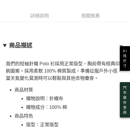
法說明評估內容。
３．安心：先確認商品／服務後，再付款。
全家取貨付款
【繳款方式說明】
1.分期款項不併入電信帳單，「大哥付你分期」於每月結算日後寄送繳費提
每筆NT$130，滿NT$2,000(含以上)免運費
【「AFTEE先享後付」結帳流程】
詳細說明
相關推薦
醒簡訊。
１．於結帳方式選擇「AFTEE先享後付」後，將跳轉至「AFTEE先享後付」
2.透過簡訊連結打開帳單後，可選擇「超商條碼／台灣大直營門市／銀行轉
付款後全家取貨
結帳頁面，進行簡訊認證並確認金額後，即可完成結帳。
帳／街口支付／iPASS MONEY」等通路繳費。
２．訂單成立數日內，您將收到繳費通知簡訊。
每筆NT$130，滿NT$2,000(含以上)免運費
３．收到繳費通知簡訊後14天內，點擊此簡訊中的連結，可透過四大超商／
【注意事項】
ATM／網路銀行／等多元方式進行付款，方視為交易完成。
萊爾富取貨付款
1.本服務係由「台灣大哥大股份有限公司」（以下簡稱本公司）所提供，讓
商品描述
※ 請注意：結帳手續完成當下不需立刻繳費，但若您需要取消訂單，請聯絡
用戶於交易時，得透過本服務購買商品或服務，並由商店將買賣／分期付款
AI
每筆NT$130，滿NT$2,000(含以上)免運費
購買商品的店家。未經商家同意取消之訂單仍視為有效，需透過AFTEE先享
買賣價金債權讓與本公司後，依約使用本公司帳單繳交帳款。
找
後付繳納相關費用。
2.基於同意付款使用「大哥付你分期」之契約關係目的，商店將以您的個人
尺
※ 交易是否成功請以「AFTEE先享後付 」之結帳頁面顯示為準，若有關於
付款後萊爾富取貨
我們的短袖針織 Polo 衫採用正常版型，胸前帶有經典印
資料（包含姓名、電話或地址）提供予台灣大哥大進項蒐集、處理及利用，
寸
是否繳費成功／繳費後需取消欲退款等相關疑問，請聯繫「AFTEE先享後付
由本公司與您本人進行分期帳單所需資料之確認、核對及更正。
每筆NT$130，滿NT$2,000(含以上)免運費
刷圖案。採用柔軟 100% 棉質製成，準備征服戶外小徑，
客戶支援中心」
https://netprotections.freshdesk.com/support/home
3.完整用戶服務條款，請詳閱以下連結：
https://oppay.tw/userRule
當天氣變化莫測時可以輕鬆與其他衣物疊穿。
7-11取貨付款
【注意事項】
門
１．透過由恩沛科技股份有限公司提供之「AFTEE先享後付」服務完成之交
每筆NT$130，滿NT$2,000(含以上)免運費
商品材質
市
易，需依本服務之必要範圍內提供個人資料，並將交易相關給付款項請求債
庫
織物說明：針織布
權轉讓予恩沛科技股份有限公司。
付款後7-11取貨
存
２．關於個人資料處理事宜，請瀏覽以下網址：
織物成分：100% 棉
查
每筆NT$130，滿NT$2,000(含以上)免運費
https://aftee.tw/terms/#terms3
詢
３．未成年的使用者請事先徵得法定代理人或監護人之同意方可使用
商品特色
宅配
「AFTEE先享後付」，若未經同意申辦者引起之損失，本公司不負相關責
版型：正常版型
任。
每筆NT$130，滿NT$2,000(含以上)免運費