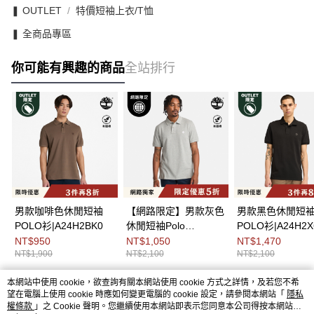
❚ OUTLET
特價短袖上衣/T恤
❚ 全商品專區
你可能有興趣的商品
全站排行
男款咖啡色休閒短袖
【網路限定】男款灰色
男款黑色休閒短
POLO衫|A24H2BK0
休閒短袖Polo
POLO衫|A24H2X
衫|A24H2V91
NT$950
NT$1,050
NT$1,470
NT$1,900
NT$2,100
NT$2,100
本網站中使用 cookie，欲查詢有關本網站使用 cookie 方式之詳情，及若您不希
熱門標籤
望在電腦上使用 cookie 時應如何變更電腦的 cookie 設定，請參閱本網站「
隱私
權條款
」之 Cookie 聲明。您繼續使用本網站即表示您同意本公司得按本網站使