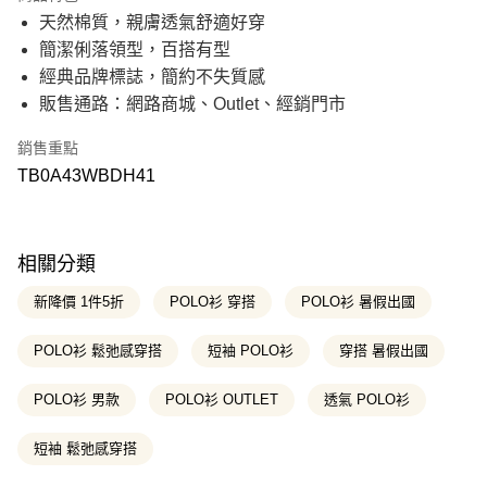
21家銀行
6 期 0 利率 每期
NT$158
合作金庫商業銀行
第一商業銀行
天然棉質，親膚透氣舒適好穿
華南商業銀行
彰化商業銀行
21家銀行
12 期 0 利率 每期
NT$79
合作金庫商業銀行
第一商業銀行
簡潔俐落領型，百搭有型
上海商業儲蓄銀行
台北富邦商業銀行
華南商業銀行
彰化商業銀行
國泰世華商業銀行
兆豐國際商業銀行
合作金庫商業銀行
第一商業銀行
經典品牌標誌，簡約不失質感
超商取貨付款
上海商業儲蓄銀行
台北富邦商業銀行
臺灣中小企業銀行
台中商業銀行
華南商業銀行
彰化商業銀行
販售通路：網路商城、Outlet、經銷門市
國泰世華商業銀行
兆豐國際商業銀行
匯豐（台灣）商業銀行
華泰商業銀行
上海商業儲蓄銀行
台北富邦商業銀行
LINE Pay
臺灣中小企業銀行
台中商業銀行
聯邦商業銀行
遠東國際商業銀行
國泰世華商業銀行
兆豐國際商業銀行
匯豐（台灣）商業銀行
華泰商業銀行
銷售重點
元大商業銀行
永豐商業銀行
臺灣中小企業銀行
台中商業銀行
Apple Pay
聯邦商業銀行
遠東國際商業銀行
玉山商業銀行
星展（台灣）商業銀行
TB0A43WBDH41
匯豐（台灣）商業銀行
華泰商業銀行
元大商業銀行
永豐商業銀行
台新國際商業銀行
中國信託商業銀行
聯邦商業銀行
遠東國際商業銀行
悠遊付
玉山商業銀行
星展（台灣）商業銀行
台灣樂天信用卡公司
元大商業銀行
永豐商業銀行
台新國際商業銀行
中國信託商業銀行
玉山商業銀行
星展（台灣）商業銀行
Google Pay
台灣樂天信用卡公司
台新國際商業銀行
中國信託商業銀行
相關分類
台灣樂天信用卡公司
大哥付你分期
新降價 1件5折
POLO衫 穿搭
POLO衫 暑假出國
相關說明
【大哥付你分期使用說明】
POLO衫 鬆弛感穿搭
短袖 POLO衫
穿搭 暑假出國
AFTEE先享後付
1.本服務由台灣大哥大提供，台灣大哥大用戶可立即使用無須另外申請。
2.付款方式選擇「大哥付你分期」，訂單成立後會自動跳轉到大哥付的交易
相關說明
流程，驗證手機門號後，選擇欲分期的期數、繳款截止日，確認付款後即完
POLO衫 男款
POLO衫 OUTLET
透氣 POLO衫
【關於「AFTEE先享後付」】
成交易。
ATM付款
AFTEE先享後付是「在收到商品之後才付款」的支付方式。 讓您購物簡單
3.實際核准額度、可分期數及費用金額請依後續交易確認頁面所載為準。
便利好安心！
短袖 鬆弛感穿搭
4.訂單成立30分鐘內，如未前往確認交易或遇審核未通過，訂單將自動取
１．簡單：不需註冊會員、不需綁卡、不需儲值。
消。如遇「轉專審核」未通過狀況，表示未達大哥付你分期系統評分，恕無
運送方式
２．便利：只要手機號碼，簡訊認證，即可結帳。