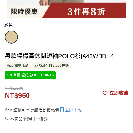
顏色
男款檸檬黃休閒短袖POLO衫|A43WBDH4
App 獨享活動
超取滿NT$2,000免運
APP首購 登記送LINE POINTS
NT$1,900
立即收藏
NT$950
App 結帳可享專屬活動優惠價
立即下載
※ 本商品不適用折價券