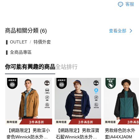
客服
商品相關分類 (6)
查看全部
❚ OUTLET
特價外套
❚ 全商品專區
你可能有興趣的商品
全站排行
【網路限定】男款深小
【網路限定】男款深寶
男款綠色防水外
麥色Winnick防水外
石藍Winnick防水外
套|A44XJA0M