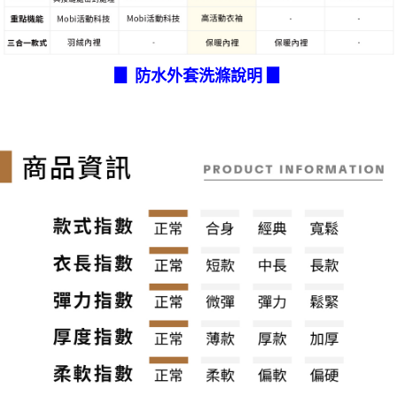
▊ 防水外套洗滌說明 ▊