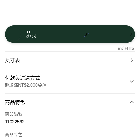
AI
找尺寸
尺寸表
付款與運送方式
超取滿NT$2,000免運
付款方式
商品特色
信用卡一次付款
商品編號
信用卡分期付款
11022592
21家銀行
3 期 0 利率 每期
NT$1,250
商品特色
21家銀行
6 期 0 利率 每期
NT$625
合作金庫商業銀行
第一商業銀行