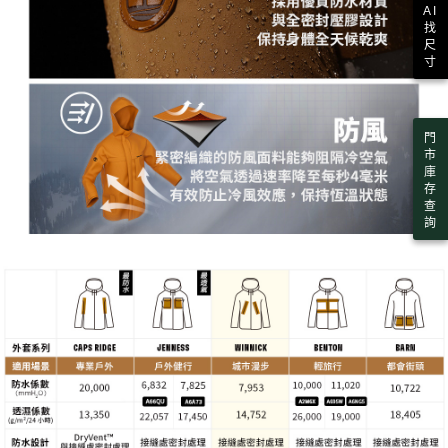
AI
找
尺
寸
門
市
庫
存
查
詢