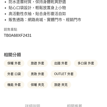
防水塗層材質，保持身體乾爽舒適
華南商業銀行
彰化商業銀行
21家銀行
12 期 0 利率 每期
NT$312
合作金庫商業銀行
第一商業銀行
貼心口袋設計，輕鬆放置身上小物
上海商業儲蓄銀行
台北富邦商業銀行
華南商業銀行
彰化商業銀行
國泰世華商業銀行
兆豐國際商業銀行
合作金庫商業銀行
第一商業銀行
高活動性衣袖，貼合身形靈活自如
超商取貨付款
上海商業儲蓄銀行
台北富邦商業銀行
臺灣中小企業銀行
台中商業銀行
華南商業銀行
彰化商業銀行
販售通路：網路商城、實體門市、經銷門市
國泰世華商業銀行
兆豐國際商業銀行
匯豐（台灣）商業銀行
華泰商業銀行
上海商業儲蓄銀行
台北富邦商業銀行
LINE Pay
臺灣中小企業銀行
台中商業銀行
聯邦商業銀行
遠東國際商業銀行
國泰世華商業銀行
兆豐國際商業銀行
匯豐（台灣）商業銀行
華泰商業銀行
銷售重點
元大商業銀行
永豐商業銀行
臺灣中小企業銀行
台中商業銀行
Apple Pay
聯邦商業銀行
遠東國際商業銀行
玉山商業銀行
星展（台灣）商業銀行
TB0A68XF2431
匯豐（台灣）商業銀行
華泰商業銀行
元大商業銀行
永豐商業銀行
台新國際商業銀行
中國信託商業銀行
聯邦商業銀行
遠東國際商業銀行
悠遊付
玉山商業銀行
星展（台灣）商業銀行
台灣樂天信用卡公司
元大商業銀行
永豐商業銀行
台新國際商業銀行
中國信託商業銀行
玉山商業銀行
星展（台灣）商業銀行
Google Pay
台灣樂天信用卡公司
台新國際商業銀行
中國信託商業銀行
相關分類
台灣樂天信用卡公司
大哥付你分期
保暖 外套
旅遊 外套
出國 外套
多口袋 外套
相關說明
【大哥付你分期使用說明】
外套 口袋
男款 外套
OUTLET 外套
AFTEE先享後付
1.本服務由台灣大哥大提供，台灣大哥大用戶可立即使用無須另外申請。
2.付款方式選擇「大哥付你分期」，訂單成立後會自動跳轉到大哥付的交易
相關說明
流程，驗證手機門號後，選擇欲分期的期數、繳款截止日，確認付款後即完
機能 外套
保暖 夾克
旅遊 夾克
【關於「AFTEE先享後付」】
成交易。
ATM付款
AFTEE先享後付是「在收到商品之後才付款」的支付方式。 讓您購物簡單
3.實際核准額度、可分期數及費用金額請依後續交易確認頁面所載為準。
便利好安心！
4.訂單成立30分鐘內，如未前往確認交易或遇審核未通過，訂單將自動取
１．簡單：不需註冊會員、不需綁卡、不需儲值。
消。如遇「轉專審核」未通過狀況，表示未達大哥付你分期系統評分，恕無
運送方式
２．便利：只要手機號碼，簡訊認證，即可結帳。
法說明評估內容。
詳細說明
相關推薦