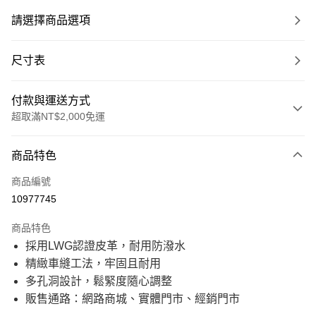
請選擇商品選項
尺寸表
付款與運送方式
超取滿NT$2,000免運
付款方式
商品特色
信用卡一次付款
商品編號
信用卡分期付款
10977745
21家銀行
3 期 0 利率 每期
NT$1,000
商品特色
21家銀行
6 期 0 利率 每期
NT$500
合作金庫商業銀行
第一商業銀行
採用LWG認證皮革，耐用防潑水
華南商業銀行
彰化商業銀行
21家銀行
12 期 0 利率 每期
NT$250
合作金庫商業銀行
第一商業銀行
精緻車縫工法，牢固且耐用
上海商業儲蓄銀行
台北富邦商業銀行
華南商業銀行
彰化商業銀行
國泰世華商業銀行
兆豐國際商業銀行
合作金庫商業銀行
第一商業銀行
多孔洞設計，鬆緊度隨心調整
超商取貨付款
上海商業儲蓄銀行
台北富邦商業銀行
臺灣中小企業銀行
台中商業銀行
華南商業銀行
彰化商業銀行
販售通路：網路商城、實體門市、經銷門市
國泰世華商業銀行
兆豐國際商業銀行
匯豐（台灣）商業銀行
華泰商業銀行
上海商業儲蓄銀行
台北富邦商業銀行
LINE Pay
臺灣中小企業銀行
台中商業銀行