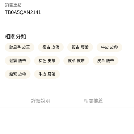
聯邦商業銀行
遠東國際商業銀行
國泰世華商業銀行
兆豐國際商業銀行
匯豐（台灣）商業銀行
華泰商業銀行
銷售重點
元大商業銀行
永豐商業銀行
臺灣中小企業銀行
台中商業銀行
Apple Pay
聯邦商業銀行
遠東國際商業銀行
玉山商業銀行
星展（台灣）商業銀行
TB0A5QAN2141
匯豐（台灣）商業銀行
華泰商業銀行
元大商業銀行
永豐商業銀行
台新國際商業銀行
中國信託商業銀行
聯邦商業銀行
遠東國際商業銀行
悠遊付
玉山商業銀行
星展（台灣）商業銀行
台灣樂天信用卡公司
元大商業銀行
永豐商業銀行
台新國際商業銀行
中國信託商業銀行
玉山商業銀行
星展（台灣）商業銀行
Google Pay
台灣樂天信用卡公司
台新國際商業銀行
中國信託商業銀行
相關分類
台灣樂天信用卡公司
大哥付你分期
颱風季 皮革
復古 皮帶
復古 腰帶
牛皮 皮帶
相關說明
【大哥付你分期使用說明】
鬆緊 腰帶
棕色 皮帶
皮革 皮帶
皮革 腰帶
AFTEE先享後付
1.本服務由台灣大哥大提供，台灣大哥大用戶可立即使用無須另外申請。
2.付款方式選擇「大哥付你分期」，訂單成立後會自動跳轉到大哥付的交易
相關說明
流程，驗證手機門號後，選擇欲分期的期數、繳款截止日，確認付款後即完
鬆緊 皮帶
牛皮 腰帶
【關於「AFTEE先享後付」】
成交易。
ATM付款
AFTEE先享後付是「在收到商品之後才付款」的支付方式。 讓您購物簡單
3.實際核准額度、可分期數及費用金額請依後續交易確認頁面所載為準。
便利好安心！
4.訂單成立30分鐘內，如未前往確認交易或遇審核未通過，訂單將自動取
１．簡單：不需註冊會員、不需綁卡、不需儲值。
消。如遇「轉專審核」未通過狀況，表示未達大哥付你分期系統評分，恕無
運送方式
２．便利：只要手機號碼，簡訊認證，即可結帳。
法說明評估內容。
詳細說明
相關推薦
３．安心：先確認商品／服務後，再付款。
全家取貨付款
【繳款方式說明】
1.分期款項不併入電信帳單，「大哥付你分期」於每月結算日後寄送繳費提
每筆NT$130，滿NT$2,000(含以上)免運費
【「AFTEE先享後付」結帳流程】
醒簡訊。
１．於結帳方式選擇「AFTEE先享後付」後，將跳轉至「AFTEE先享後付」
2.透過簡訊連結打開帳單後，可選擇「超商條碼／台灣大直營門市／銀行轉
付款後全家取貨
結帳頁面，進行簡訊認證並確認金額後，即可完成結帳。
帳／街口支付／iPASS MONEY」等通路繳費。
２．訂單成立數日內，您將收到繳費通知簡訊。
每筆NT$130，滿NT$2,000(含以上)免運費