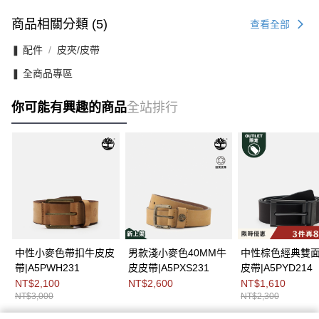
商品相關分類 (5)
查看全部
❚ 配件
皮夾/皮帶
❚ 全商品專區
你可能有興趣的商品
全站排行
中性小麥色帶扣牛皮皮
男款淺小麥色40MM牛
中性棕色經典雙
帶|A5PWH231
皮皮帶|A5PXS231
皮帶|A5PYD214
NT$2,100
NT$2,600
NT$1,610
NT$3,000
NT$2,300