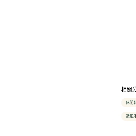
相關
休閒
颱風季