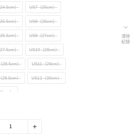
（24.5cm）
US7（25cm）
（25.5cm）
US8（26cm）
（26.5cm）
US9（27cm）
清除
紀錄
（27.5cm）
US10（28cm）
（28.5cm）
US11（29cm）
（29.5cm）
US12（30cm）
31cm）