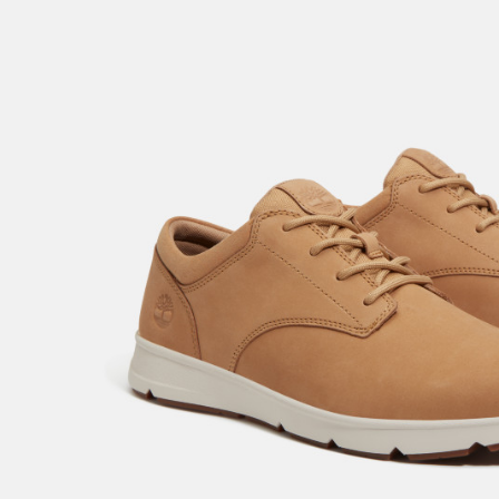
結果請求
５．嚴禁
形，恩沛
動。