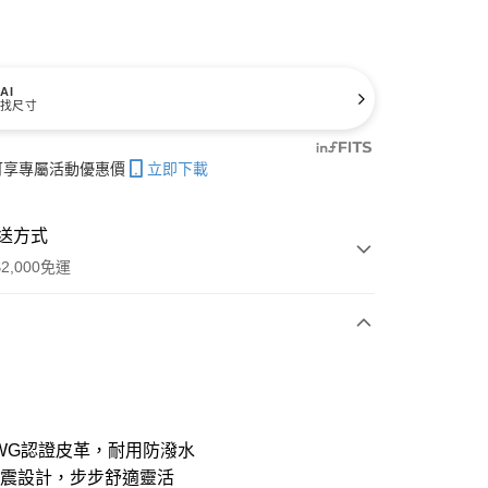
AI
找尺寸
帳可享專屬活動優惠價
立即下載
送方式
2,000免運
次付款
期付款
21家銀行
0 利率 每期
NT$1,143
WG認證皮革，耐用防潑水
21家銀行
0 利率 每期
NT$571
庫商業銀行
第一商業銀行
緩震設計，步步舒適靈活