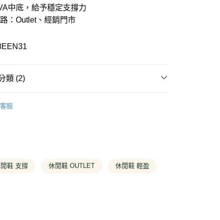
業銀行
彰化商業銀行
VA中底，給予穩定支撐力
21家銀行
 0 利率 每期
NT$285
庫商業銀行
第一商業銀行
業儲蓄銀行
台北富邦商業銀行
業銀行
彰化商業銀行
路：Outlet、經銷門市
華商業銀行
兆豐國際商業銀行
庫商業銀行
第一商業銀行
付款
業儲蓄銀行
台北富邦商業銀行
小企業銀行
台中商業銀行
業銀行
彰化商業銀行
華商業銀行
兆豐國際商業銀行
台灣）商業銀行
華泰商業銀行
業儲蓄銀行
台北富邦商業銀行
8EEN31
小企業銀行
台中商業銀行
業銀行
遠東國際商業銀行
華商業銀行
兆豐國際商業銀行
台灣）商業銀行
華泰商業銀行
業銀行
永豐商業銀行
小企業銀行
台中商業銀行
業銀行
遠東國際商業銀行
業銀行
星展（台灣）商業銀行
台灣）商業銀行
華泰商業銀行
業銀行
永豐商業銀行
類 (2)
際商業銀行
中國信託商業銀行
業銀行
遠東國際商業銀行
業銀行
星展（台灣）商業銀行
天信用卡公司
業銀行
永豐商業銀行
際商業銀行
中國信託商業銀行
T
特價休閒鞋/皮鞋/其他鞋款
業銀行
星展（台灣）商業銀行
y
天信用卡公司
客服
際商業銀行
中國信託商業銀行
專區
天信用卡公司
分期
你分期使用說明】
享後付
由台灣大哥大提供，台灣大哥大用戶可立即使用無須另外申請。
式選擇「大哥付你分期」，訂單成立後會自動跳轉到大哥付的交易
閒鞋 支撐
休閒鞋 OUTLET
休閒鞋 輕盈
證手機門號後，選擇欲分期的期數、繳款截止日，確認付款後即
FTEE先享後付」】
。
先享後付是「在收到商品之後才付款」的支付方式。 讓您購物簡單
准額度、可分期數及費用金額請依後續交易確認頁面所載為準。
心！
立30分鐘內，如未前往確認交易或遇審核未通過，訂單將自動取
：不需註冊會員、不需綁卡、不需儲值。
「轉專審核」未通過狀況，表示未達大哥付你分期系統評分，恕
：只要手機號碼，簡訊認證，即可結帳。
評估內容。
：先確認商品／服務後，再付款。