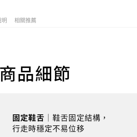
【繳款方
全家取貨
1.分期款
【「AFT
醒簡訊。
每筆NT$1
１．於結帳
2.透過簡
付」結帳
說明
相關推薦
帳／街口支
２．訂單
付款後全
３．收到繳
每筆NT$1
【注意事
／ATM／
1.本服務
※ 請注意
萊爾富取
用戶於交
絡購買商品
款買賣價
先享後付
每筆NT$1
2.基於同
※ 交易是
資料（包
是否繳費成
付款後萊
用，由本
付客戶支
每筆NT$1
3.完整用
【注意事
7-11取貨
１．透過由
交易，需
每筆NT$1
求債權轉
２．關於
付款後7-1
https://aft
每筆NT$1
３．未成
「AFTE
宅配
任。
４．使用「
每筆NT$1
即時審查