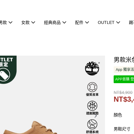
男款
女款
經典商品
配件
OUTLET
踢
男款米色
App 獨享
APP首購 登
NT$4,900
NT$3,
顏色
男鞋尺寸