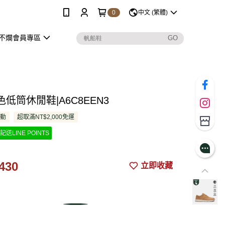
0
中文 (繁體)
不爛會員專區
低筒休閒鞋|A6C8EEN3
活動
超取滿NT$2,000免運
記送LINE POINTS
430
立即收藏