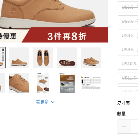
US6.5
US7.5
US8.5
US9.5
US10.5
US11.5
US13（
看更多
尺寸表
數量