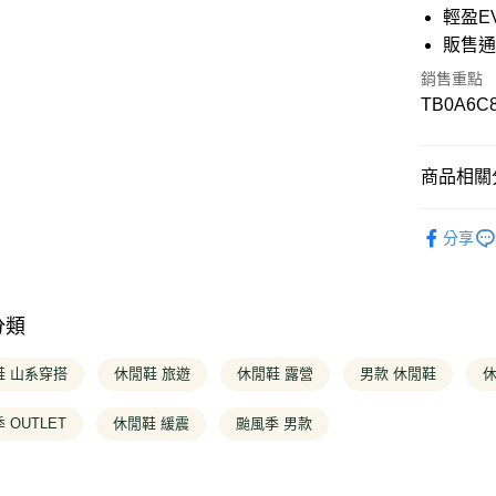
華南商
輕盈E
12 期
合作金
上海商
華南商
販售通
國泰世
合作金
超商取貨
上海商
臺灣中
華南商
銷售重點
國泰世
匯豐（
上海商
LINE Pay
TB0A6C
臺灣中
聯邦商
國泰世
匯豐（
元大商
臺灣中
Apple Pay
聯邦商
玉山商
匯豐（
元大商
商品相關分
台新國
聯邦商
悠遊付
玉山商
台灣樂
元大商
台新國
❚ OUTLE
玉山商
Google Pa
台灣樂
分享
台新國
❚ 全商品
台灣樂
大哥付你
相關說明
【大哥付
分類
AFTEE先
1.本服務
2.付款方
相關說明
鞋 山系穿搭
休閒鞋 旅遊
休閒鞋 露營
男款 休閒鞋
休
流程，驗
【關於「A
完成交易
ATM付款
AFTEE
3.實際核
 OUTLET
休閒鞋 緩震
颱風季 男款
便利好安
4.訂單成
１．簡單
消。如遇
２．便利
運送方式
無法說明
３．安心