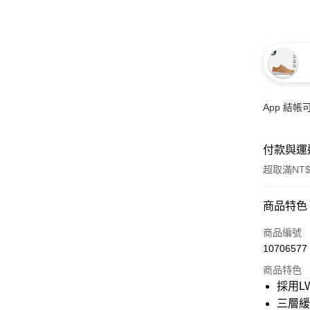
App 結
付款與運
超取滿NT$
付款方式
商品特色
信用卡一
商品編號
10706577
信用卡分
商品特色
3 期 
採用L
6 期 
合作金
三層