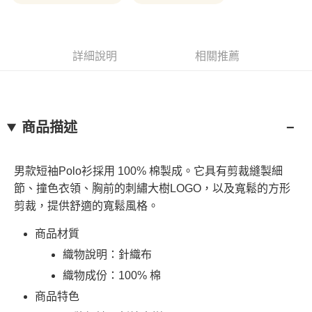
１．簡單：不需註冊會員、不需綁卡、不需儲值。
消。如遇「轉專審核」未通過狀況，表示未達大哥付你分期系統評分，恕無
運送方式
２．便利：只要手機號碼，簡訊認證，即可結帳。
法說明評估內容。
３．安心：先確認商品／服務後，再付款。
全家取貨付款
【繳款方式說明】
1.分期款項不併入電信帳單，「大哥付你分期」於每月結算日後寄送繳費提
每筆NT$130，滿NT$2,000(含以上)免運費
【「AFTEE先享後付」結帳流程】
詳細說明
相關推薦
醒簡訊。
１．於結帳方式選擇「AFTEE先享後付」後，將跳轉至「AFTEE先享後付」
2.透過簡訊連結打開帳單後，可選擇「超商條碼／台灣大直營門市／銀行轉
付款後全家取貨
結帳頁面，進行簡訊認證並確認金額後，即可完成結帳。
帳／街口支付／iPASS MONEY」等通路繳費。
２．訂單成立數日內，您將收到繳費通知簡訊。
每筆NT$130，滿NT$2,000(含以上)免運費
３．收到繳費通知簡訊後14天內，點擊此簡訊中的連結，可透過四大超商／
【注意事項】
ATM／網路銀行／等多元方式進行付款，方視為交易完成。
萊爾富取貨付款
1.本服務係由「台灣大哥大股份有限公司」（以下簡稱本公司）所提供，讓
商品描述
※ 請注意：結帳手續完成當下不需立刻繳費，但若您需要取消訂單，請聯絡
用戶於交易時，得透過本服務購買商品或服務，並由商店將買賣／分期付款
每筆NT$130，滿NT$2,000(含以上)免運費
購買商品的店家。未經商家同意取消之訂單仍視為有效，需透過AFTEE先享
買賣價金債權讓與本公司後，依約使用本公司帳單繳交帳款。
後付繳納相關費用。
2.基於同意付款使用「大哥付你分期」之契約關係目的，商店將以您的個人
※ 交易是否成功請以「AFTEE先享後付 」之結帳頁面顯示為準，若有關於
付款後萊爾富取貨
男款短袖Polo衫採用 100% 棉製成。它具有剪裁縫製細
資料（包含姓名、電話或地址）提供予台灣大哥大進項蒐集、處理及利用，
是否繳費成功／繳費後需取消欲退款等相關疑問，請聯繫「AFTEE先享後付
由本公司與您本人進行分期帳單所需資料之確認、核對及更正。
每筆NT$130，滿NT$2,000(含以上)免運費
節、撞色衣領、胸前的刺繡大樹LOGO，以及寬鬆的方形
客戶支援中心」
https://netprotections.freshdesk.com/support/home
3.完整用戶服務條款，請詳閱以下連結：
https://oppay.tw/userRule
剪裁，提供舒適的寬鬆風格。
7-11取貨付款
【注意事項】
１．透過由恩沛科技股份有限公司提供之「AFTEE先享後付」服務完成之交
每筆NT$130，滿NT$2,000(含以上)免運費
商品材質
易，需依本服務之必要範圍內提供個人資料，並將交易相關給付款項請求債
織物說明：針織布
權轉讓予恩沛科技股份有限公司。
付款後7-11取貨
２．關於個人資料處理事宜，請瀏覽以下網址：
織物成份：100% 棉
每筆NT$130，滿NT$2,000(含以上)免運費
https://aftee.tw/terms/#terms3
３．未成年的使用者請事先徵得法定代理人或監護人之同意方可使用
商品特色
宅配
「AFTEE先享後付」，若未經同意申辦者引起之損失，本公司不負相關責