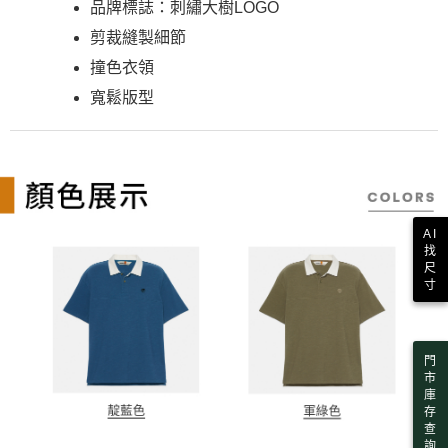
品牌標誌：刺繡大樹LOGO
任。
每筆NT$130，滿NT$2,000(含以上)免運費
４．使用「AFTEE先享後付」時，將依據個別帳號之用戶狀況，依本公司即
剪裁縫製細節
時審查核予不同之上限額度；若仍有額度不足之情形，本公司將視審查結果
請求用戶進行身份認證。
撞色衣領
５．嚴禁一人註冊多個帳號或使用他人資訊註冊。若發現惡意使用之情形，
寬鬆版型
恩沛科技股份有限公司將有權停止該用戶之使用額度並採取法律行動。
AI
找
尺
寸
門
市
庫
存
查
詢