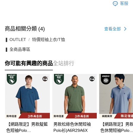
客服
商品相關分類 (4)
查看全部
❚ OUTLET
特價短袖上衣/T恤
❚ 全商品專區
你可能有興趣的商品
全站排行
【網路限定】男款靛藍
男款松綠色休閒短袖
【網路限定】男
色短袖Polo
Polo衫|A6R29A6X
色休閒短袖Polo