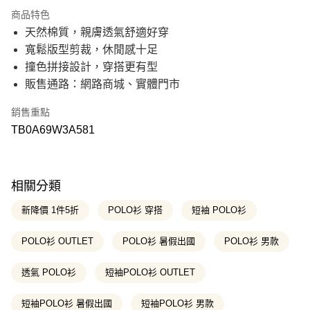
21家銀行
3 期 0 利率 每期
NT$483
商品特色
21家銀行
6 期 0 利率 每期
NT$241
合作金庫商業銀行
第一商業銀行
天然棉質，親膚透氣舒適好穿
華南商業銀行
彰化商業銀行
21家銀行
12 期 0 利率 每期
NT$120
合作金庫商業銀行
第一商業銀行
寬鬆版型剪裁，休閒感十足
上海商業儲蓄銀行
台北富邦商業銀行
華南商業銀行
彰化商業銀行
國泰世華商業銀行
兆豐國際商業銀行
合作金庫商業銀行
第一商業銀行
撞色拼接設計，穿搭更有型
超商取貨付款
上海商業儲蓄銀行
台北富邦商業銀行
臺灣中小企業銀行
台中商業銀行
華南商業銀行
彰化商業銀行
販售通路：網路商城、實體門市
國泰世華商業銀行
兆豐國際商業銀行
匯豐（台灣）商業銀行
華泰商業銀行
上海商業儲蓄銀行
台北富邦商業銀行
LINE Pay
臺灣中小企業銀行
台中商業銀行
聯邦商業銀行
遠東國際商業銀行
國泰世華商業銀行
兆豐國際商業銀行
匯豐（台灣）商業銀行
華泰商業銀行
銷售重點
元大商業銀行
永豐商業銀行
臺灣中小企業銀行
台中商業銀行
Apple Pay
聯邦商業銀行
遠東國際商業銀行
玉山商業銀行
星展（台灣）商業銀行
TB0A69W3A581
匯豐（台灣）商業銀行
華泰商業銀行
元大商業銀行
永豐商業銀行
台新國際商業銀行
中國信託商業銀行
聯邦商業銀行
遠東國際商業銀行
悠遊付
玉山商業銀行
星展（台灣）商業銀行
台灣樂天信用卡公司
元大商業銀行
永豐商業銀行
台新國際商業銀行
中國信託商業銀行
玉山商業銀行
星展（台灣）商業銀行
Google Pay
台灣樂天信用卡公司
台新國際商業銀行
中國信託商業銀行
相關分類
台灣樂天信用卡公司
大哥付你分期
新降價 1件5折
POLO衫 穿搭
短袖 POLO衫
相關說明
【大哥付你分期使用說明】
POLO衫 OUTLET
POLO衫 暑假出國
POLO衫 男款
AFTEE先享後付
1.本服務由台灣大哥大提供，台灣大哥大用戶可立即使用無須另外申請。
2.付款方式選擇「大哥付你分期」，訂單成立後會自動跳轉到大哥付的交易
相關說明
流程，驗證手機門號後，選擇欲分期的期數、繳款截止日，確認付款後即完
透氣 POLO衫
短袖POLO衫 OUTLET
【關於「AFTEE先享後付」】
成交易。
ATM付款
AFTEE先享後付是「在收到商品之後才付款」的支付方式。 讓您購物簡單
3.實際核准額度、可分期數及費用金額請依後續交易確認頁面所載為準。
便利好安心！
短袖POLO衫 暑假出國
短袖POLO衫 男款
4.訂單成立30分鐘內，如未前往確認交易或遇審核未通過，訂單將自動取