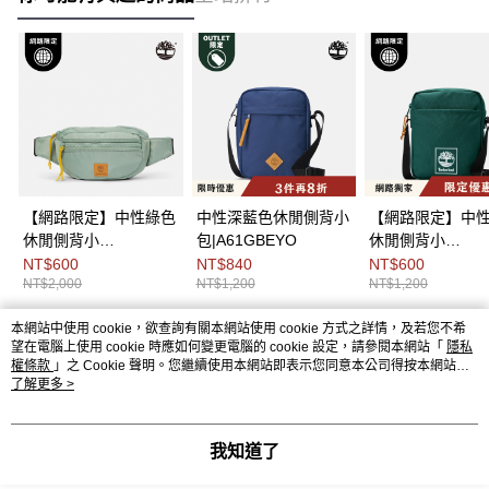
【網路限定】中性綠色
中性深藍色休閒側背小
【網路限定】中
休閒側背小
包|A61GBEYO
休閒側背小
包|A66WFEC6
包|A6MP5317
NT$600
NT$840
NT$600
NT$2,000
NT$1,200
NT$1,200
本網站中使用 cookie，欲查詢有關本網站使用 cookie 方式之詳情，及若您不希
熱門標籤
望在電腦上使用 cookie 時應如何變更電腦的 cookie 設定，請參閱本網站「
隱私
權條款
」之 Cookie 聲明。您繼續使用本網站即表示您同意本公司得按本網站使
用條款之 Cookie 聲明使用 cookie。
了解更多 >
我知道了