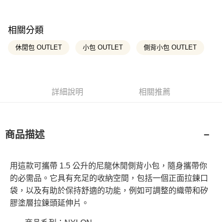
悠遊付
玉山商業銀行
星展（台灣）商業銀行
台灣樂天信用卡公司
元大商業銀行
永豐商業銀行
台新國際商業銀行
中國信託商業銀行
玉山商業銀行
星展（台灣）商業銀行
Google Pay
台灣樂天信用卡公司
台新國際商業銀行
中國信託商業銀行
相關分類
台灣樂天信用卡公司
大哥付你分期
休閒包 OUTLET
小包 OUTLET
側背小包 OUTLET
相關說明
【大哥付你分期使用說明】
AFTEE先享後付
1.本服務由台灣大哥大提供，台灣大哥大用戶可立即使用無須另外申請。
2.付款方式選擇「大哥付你分期」，訂單成立後會自動跳轉到大哥付的交易
相關說明
流程，驗證手機門號後，選擇欲分期的期數、繳款截止日，確認付款後即完
詳細說明
相關推薦
【關於「AFTEE先享後付」】
成交易。
ATM付款
AFTEE先享後付是「在收到商品之後才付款」的支付方式。 讓您購物簡單
3.實際核准額度、可分期數及費用金額請依後續交易確認頁面所載為準。
便利好安心！
4.訂單成立30分鐘內，如未前往確認交易或遇審核未通過，訂單將自動取
１．簡單：不需註冊會員、不需綁卡、不需儲值。
消。如遇「轉專審核」未通過狀況，表示未達大哥付你分期系統評分，恕無
運送方式
２．便利：只要手機號碼，簡訊認證，即可結帳。
商品描述
法說明評估內容。
３．安心：先確認商品／服務後，再付款。
全家取貨付款
【繳款方式說明】
1.分期款項不併入電信帳單，「大哥付你分期」於每月結算日後寄送繳費提
每筆NT$130，滿NT$2,000(含以上)免運費
【「AFTEE先享後付」結帳流程】
醒簡訊。
用這款可攜帶 1.5 公升的尼龍休閒側背小包，隨身攜帶你
１．於結帳方式選擇「AFTEE先享後付」後，將跳轉至「AFTEE先享後付」
2.透過簡訊連結打開帳單後，可選擇「超商條碼／台灣大直營門市／銀行轉
付款後全家取貨
結帳頁面，進行簡訊認證並確認金額後，即可完成結帳。
的必需品。它具有充足的收納空間，包括一個正面拉鍊口
帳／街口支付／iPASS MONEY」等通路繳費。
２．訂單成立數日內，您將收到繳費通知簡訊。
每筆NT$130，滿NT$2,000(含以上)免運費
袋，以及有助於保持舒適的功能，例如可調整的織帶和矽
３．收到繳費通知簡訊後14天內，點擊此簡訊中的連結，可透過四大超商／
【注意事項】
膠塗層拉鍊頭延伸片。
ATM／網路銀行／等多元方式進行付款，方視為交易完成。
萊爾富取貨付款
1.本服務係由「台灣大哥大股份有限公司」（以下簡稱本公司）所提供，讓
※ 請注意：結帳手續完成當下不需立刻繳費，但若您需要取消訂單，請聯絡
用戶於交易時，得透過本服務購買商品或服務，並由商店將買賣／分期付款
每筆NT$130，滿NT$2,000(含以上)免運費
購買商品的店家。未經商家同意取消之訂單仍視為有效，需透過AFTEE先享