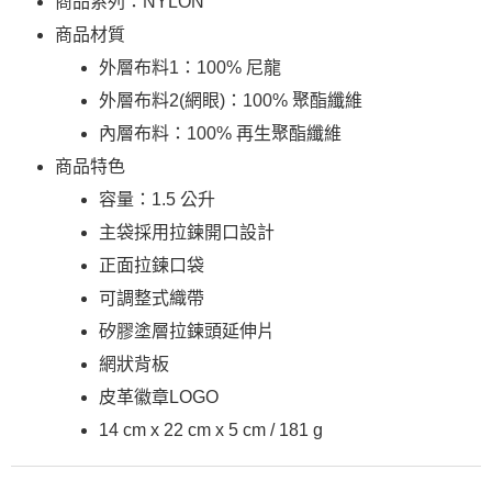
商品系列：NYLON
買賣價金債權讓與本公司後，依約使用本公司帳單繳交帳款。
後付繳納相關費用。
2.基於同意付款使用「大哥付你分期」之契約關係目的，商店將以您的個人
商品材質
※ 交易是否成功請以「AFTEE先享後付 」之結帳頁面顯示為準，若有關於
付款後萊爾富取貨
資料（包含姓名、電話或地址）提供予台灣大哥大進項蒐集、處理及利用，
是否繳費成功／繳費後需取消欲退款等相關疑問，請聯繫「AFTEE先享後付
由本公司與您本人進行分期帳單所需資料之確認、核對及更正。
外層布料1：100% 尼龍
每筆NT$130，滿NT$2,000(含以上)免運費
客戶支援中心」
https://netprotections.freshdesk.com/support/home
3.完整用戶服務條款，請詳閱以下連結：
https://oppay.tw/userRule
外層布料2(網眼)：100% 聚酯纖維
7-11取貨付款
【注意事項】
內層布料：100% 再生聚酯纖維
１．透過由恩沛科技股份有限公司提供之「AFTEE先享後付」服務完成之交
每筆NT$130，滿NT$2,000(含以上)免運費
易，需依本服務之必要範圍內提供個人資料，並將交易相關給付款項請求債
商品特色
權轉讓予恩沛科技股份有限公司。
付款後7-11取貨
２．關於個人資料處理事宜，請瀏覽以下網址：
容量：1.5 公升
每筆NT$130，滿NT$2,000(含以上)免運費
https://aftee.tw/terms/#terms3
主袋採用拉鍊開口設計
３．未成年的使用者請事先徵得法定代理人或監護人之同意方可使用
宅配
「AFTEE先享後付」，若未經同意申辦者引起之損失，本公司不負相關責
正面拉鍊口袋
任。
每筆NT$130，滿NT$2,000(含以上)免運費
４．使用「AFTEE先享後付」時，將依據個別帳號之用戶狀況，依本公司即
可調整式織帶
時審查核予不同之上限額度；若仍有額度不足之情形，本公司將視審查結果
矽膠塗層拉鍊頭延伸片
請求用戶進行身份認證。
５．嚴禁一人註冊多個帳號或使用他人資訊註冊。若發現惡意使用之情形，
網狀背板
恩沛科技股份有限公司將有權停止該用戶之使用額度並採取法律行動。
皮革徽章LOGO
14 cm x 22 cm x 5 cm / 181 g