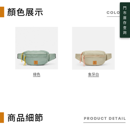
門
市
庫
存
查
詢