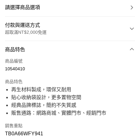
請選擇商品選項
付款與運送方式
超取滿NT$2,000免運
付款方式
商品特色
信用卡一次付款
商品編號
信用卡分期付款
10540410
21家銀行
3 期 0 利率 每期
NT$200
商品特色
21家銀行
6 期 0 利率 每期
NT$100
合作金庫商業銀行
第一商業銀行
再生材料製成，環保又耐用
華南商業銀行
彰化商業銀行
21家銀行
12 期 0 利率 每期
NT$50
合作金庫商業銀行
第一商業銀行
貼心收納袋設計，更多置物空間
上海商業儲蓄銀行
台北富邦商業銀行
華南商業銀行
彰化商業銀行
國泰世華商業銀行
兆豐國際商業銀行
合作金庫商業銀行
第一商業銀行
經典品牌標誌，簡約不失質感
超商取貨付款
上海商業儲蓄銀行
台北富邦商業銀行
臺灣中小企業銀行
台中商業銀行
華南商業銀行
彰化商業銀行
販售通路：網路商城、實體門市、經銷門市
國泰世華商業銀行
兆豐國際商業銀行
匯豐（台灣）商業銀行
華泰商業銀行
上海商業儲蓄銀行
台北富邦商業銀行
LINE Pay
臺灣中小企業銀行
台中商業銀行
聯邦商業銀行
遠東國際商業銀行
國泰世華商業銀行
兆豐國際商業銀行
匯豐（台灣）商業銀行
華泰商業銀行
銷售重點
元大商業銀行
永豐商業銀行
臺灣中小企業銀行
台中商業銀行
Apple Pay
聯邦商業銀行
遠東國際商業銀行
玉山商業銀行
星展（台灣）商業銀行
TB0A66WFY941
匯豐（台灣）商業銀行
華泰商業銀行
元大商業銀行
永豐商業銀行
台新國際商業銀行
中國信託商業銀行
聯邦商業銀行
遠東國際商業銀行