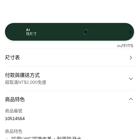
AI
找尺寸
尺寸表
付款與運送方式
超取滿NT$2,000免運
付款方式
商品特色
信用卡一次付款
商品編號
信用卡分期付款
10514564
21家銀行
3 期 0 利率 每期
NT$1,050
商品特色
21家銀行
6 期 0 利率 每期
NT$525
合作金庫商業銀行
第一商業銀行