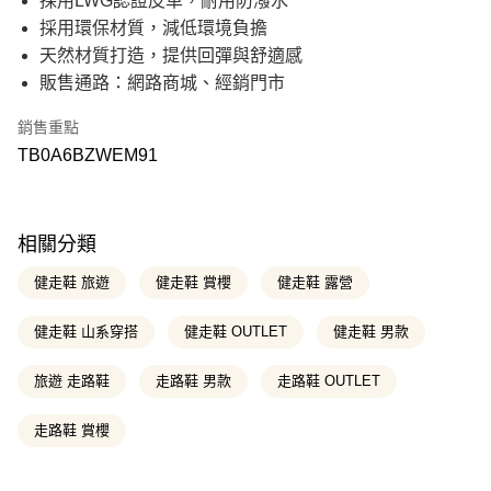
採用LWG認證皮革，耐用防潑水
華南商業銀行
彰化商業銀行
21家銀行
12 期 0 利率 每期
NT$262
合作金庫商業銀行
第一商業銀行
採用環保材質，減低環境負擔
上海商業儲蓄銀行
台北富邦商業銀行
華南商業銀行
彰化商業銀行
國泰世華商業銀行
兆豐國際商業銀行
合作金庫商業銀行
第一商業銀行
天然材質打造，提供回彈與舒適感
超商取貨付款
上海商業儲蓄銀行
台北富邦商業銀行
臺灣中小企業銀行
台中商業銀行
華南商業銀行
彰化商業銀行
販售通路：網路商城、經銷門市
國泰世華商業銀行
兆豐國際商業銀行
匯豐（台灣）商業銀行
華泰商業銀行
上海商業儲蓄銀行
台北富邦商業銀行
LINE Pay
臺灣中小企業銀行
台中商業銀行
聯邦商業銀行
遠東國際商業銀行
國泰世華商業銀行
兆豐國際商業銀行
匯豐（台灣）商業銀行
華泰商業銀行
銷售重點
元大商業銀行
永豐商業銀行
臺灣中小企業銀行
台中商業銀行
Apple Pay
聯邦商業銀行
遠東國際商業銀行
玉山商業銀行
星展（台灣）商業銀行
TB0A6BZWEM91
匯豐（台灣）商業銀行
華泰商業銀行
元大商業銀行
永豐商業銀行
台新國際商業銀行
中國信託商業銀行
聯邦商業銀行
遠東國際商業銀行
悠遊付
玉山商業銀行
星展（台灣）商業銀行
台灣樂天信用卡公司
元大商業銀行
永豐商業銀行
台新國際商業銀行
中國信託商業銀行
玉山商業銀行
星展（台灣）商業銀行
Google Pay
台灣樂天信用卡公司
台新國際商業銀行
中國信託商業銀行
相關分類
台灣樂天信用卡公司
大哥付你分期
健走鞋 旅遊
健走鞋 賞櫻
健走鞋 露營
相關說明
【大哥付你分期使用說明】
健走鞋 山系穿搭
健走鞋 OUTLET
健走鞋 男款
AFTEE先享後付
1.本服務由台灣大哥大提供，台灣大哥大用戶可立即使用無須另外申請。
2.付款方式選擇「大哥付你分期」，訂單成立後會自動跳轉到大哥付的交易
相關說明
流程，驗證手機門號後，選擇欲分期的期數、繳款截止日，確認付款後即完
旅遊 走路鞋
走路鞋 男款
走路鞋 OUTLET
【關於「AFTEE先享後付」】
成交易。
ATM付款
AFTEE先享後付是「在收到商品之後才付款」的支付方式。 讓您購物簡單
3.實際核准額度、可分期數及費用金額請依後續交易確認頁面所載為準。
便利好安心！
走路鞋 賞櫻
4.訂單成立30分鐘內，如未前往確認交易或遇審核未通過，訂單將自動取
１．簡單：不需註冊會員、不需綁卡、不需儲值。
消。如遇「轉專審核」未通過狀況，表示未達大哥付你分期系統評分，恕無
運送方式
２．便利：只要手機號碼，簡訊認證，即可結帳。
法說明評估內容。
３．安心：先確認商品／服務後，再付款。