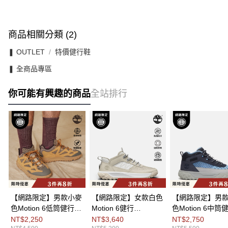
商品相關分類 (2)
❚ OUTLET
特價健行鞋
❚ 全商品專區
你可能有興趣的商品
全站排行
【網路限定】男款小麥
【網路限定】女款白色
【網路限定】男
色Motion 6低筒健行
Motion 6健行
色Motion 6中筒
鞋|A6DU2EDM
鞋|A2AVJEM3
鞋|A6CW1EP3
NT$2,250
NT$3,640
NT$2,750