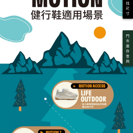
找
尺
寸
門
市
庫
存
查
詢