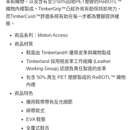
革和織物，以及含有至少50%回收PET塑膠的ReBOTL™
織物內裡製成。TimberGrip™凸紋外底有助保持抓地力，
而TimberCush™舒適系統有助在每一步都為雙腳提供緩
衝。
商品系列：Motion Access
商品材質
鞋面由 Timberland® 優質皮革與織物製成
Timberland 採用經皮革工作組織 (Leather
Working Group) 認證負責任製造的皮革
包含 50% 再生 PET 塑膠製成的 ReBOTL™ 織物
內裡
商品特色
備用鞋帶帶有反光細節
綁帶款式
EVA 鞋墊
全覆式鞋舌