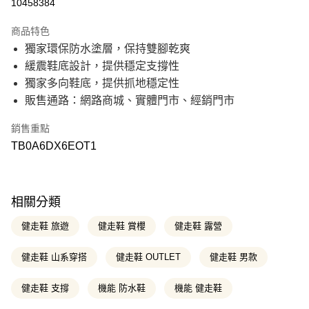
10458384
21家銀行
3 期 0 利率 每期
NT$1,213
商品特色
21家銀行
6 期 0 利率 每期
NT$606
合作金庫商業銀行
第一商業銀行
獨家環保防水塗層，保持雙腳乾爽
華南商業銀行
彰化商業銀行
21家銀行
12 期 0 利率 每期
NT$303
合作金庫商業銀行
第一商業銀行
緩震鞋底設計，提供穩定支撐性
上海商業儲蓄銀行
台北富邦商業銀行
華南商業銀行
彰化商業銀行
國泰世華商業銀行
兆豐國際商業銀行
合作金庫商業銀行
第一商業銀行
獨家多向鞋底，提供抓地穩定性
超商取貨付款
上海商業儲蓄銀行
台北富邦商業銀行
臺灣中小企業銀行
台中商業銀行
華南商業銀行
彰化商業銀行
販售通路：網路商城、實體門市、經銷門市
國泰世華商業銀行
兆豐國際商業銀行
匯豐（台灣）商業銀行
華泰商業銀行
上海商業儲蓄銀行
台北富邦商業銀行
LINE Pay
臺灣中小企業銀行
台中商業銀行
聯邦商業銀行
遠東國際商業銀行
國泰世華商業銀行
兆豐國際商業銀行
匯豐（台灣）商業銀行
華泰商業銀行
銷售重點
元大商業銀行
永豐商業銀行
臺灣中小企業銀行
台中商業銀行
Apple Pay
聯邦商業銀行
遠東國際商業銀行
玉山商業銀行
星展（台灣）商業銀行
TB0A6DX6EOT1
匯豐（台灣）商業銀行
華泰商業銀行
元大商業銀行
永豐商業銀行
台新國際商業銀行
中國信託商業銀行
聯邦商業銀行
遠東國際商業銀行
悠遊付
玉山商業銀行
星展（台灣）商業銀行
台灣樂天信用卡公司
元大商業銀行
永豐商業銀行
台新國際商業銀行
中國信託商業銀行
玉山商業銀行
星展（台灣）商業銀行
Google Pay
台灣樂天信用卡公司
台新國際商業銀行
中國信託商業銀行
相關分類
台灣樂天信用卡公司
大哥付你分期
健走鞋 旅遊
健走鞋 賞櫻
健走鞋 露營
相關說明
【大哥付你分期使用說明】
健走鞋 山系穿搭
健走鞋 OUTLET
健走鞋 男款
AFTEE先享後付
1.本服務由台灣大哥大提供，台灣大哥大用戶可立即使用無須另外申請。
2.付款方式選擇「大哥付你分期」，訂單成立後會自動跳轉到大哥付的交易
相關說明
流程，驗證手機門號後，選擇欲分期的期數、繳款截止日，確認付款後即完
健走鞋 支撐
機能 防水鞋
機能 健走鞋
【關於「AFTEE先享後付」】
成交易。
ATM付款
AFTEE先享後付是「在收到商品之後才付款」的支付方式。 讓您購物簡單