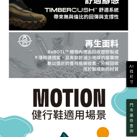
AI
找
尺
寸
門
市
庫
存
查
詢