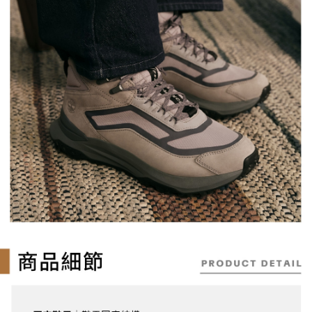
宅配
「AFTEE先享後付」，若未經同意申辦者引起之損失，本公司不負相關責
任。
每筆NT$130，滿NT$2,000(含以上)免運費
４．使用「AFTEE先享後付」時，將依據個別帳號之用戶狀況，依本公司即
時審查核予不同之上限額度；若仍有額度不足之情形，本公司將視審查結果
請求用戶進行身份認證。
５．嚴禁一人註冊多個帳號或使用他人資訊註冊。若發現惡意使用之情形，
恩沛科技股份有限公司將有權停止該用戶之使用額度並採取法律行動。