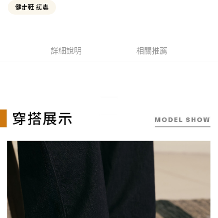
3.實際核准額度、可分期數及費用金額請依後續交易確認頁面所載為準。
便利好安心！
健走鞋 緩震
4.訂單成立30分鐘內，如未前往確認交易或遇審核未通過，訂單將自動取
１．簡單：不需註冊會員、不需綁卡、不需儲值。
消。如遇「轉專審核」未通過狀況，表示未達大哥付你分期系統評分，恕無
運送方式
２．便利：只要手機號碼，簡訊認證，即可結帳。
法說明評估內容。
３．安心：先確認商品／服務後，再付款。
全家取貨付款
【繳款方式說明】
1.分期款項不併入電信帳單，「大哥付你分期」於每月結算日後寄送繳費提
每筆NT$130，滿NT$2,000(含以上)免運費
【「AFTEE先享後付」結帳流程】
詳細說明
相關推薦
醒簡訊。
１．於結帳方式選擇「AFTEE先享後付」後，將跳轉至「AFTEE先享後付」
2.透過簡訊連結打開帳單後，可選擇「超商條碼／台灣大直營門市／銀行轉
付款後全家取貨
結帳頁面，進行簡訊認證並確認金額後，即可完成結帳。
帳／街口支付／iPASS MONEY」等通路繳費。
２．訂單成立數日內，您將收到繳費通知簡訊。
每筆NT$130，滿NT$2,000(含以上)免運費
３．收到繳費通知簡訊後14天內，點擊此簡訊中的連結，可透過四大超商／
【注意事項】
ATM／網路銀行／等多元方式進行付款，方視為交易完成。
萊爾富取貨付款
1.本服務係由「台灣大哥大股份有限公司」（以下簡稱本公司）所提供，讓
※ 請注意：結帳手續完成當下不需立刻繳費，但若您需要取消訂單，請聯絡
用戶於交易時，得透過本服務購買商品或服務，並由商店將買賣／分期付款
每筆NT$130，滿NT$2,000(含以上)免運費
購買商品的店家。未經商家同意取消之訂單仍視為有效，需透過AFTEE先享
買賣價金債權讓與本公司後，依約使用本公司帳單繳交帳款。
後付繳納相關費用。
2.基於同意付款使用「大哥付你分期」之契約關係目的，商店將以您的個人
※ 交易是否成功請以「AFTEE先享後付 」之結帳頁面顯示為準，若有關於
付款後萊爾富取貨
資料（包含姓名、電話或地址）提供予台灣大哥大進項蒐集、處理及利用，
是否繳費成功／繳費後需取消欲退款等相關疑問，請聯繫「AFTEE先享後付
由本公司與您本人進行分期帳單所需資料之確認、核對及更正。
每筆NT$130，滿NT$2,000(含以上)免運費
客戶支援中心」
https://netprotections.freshdesk.com/support/home
3.完整用戶服務條款，請詳閱以下連結：
https://oppay.tw/userRule
7-11取貨付款
【注意事項】
１．透過由恩沛科技股份有限公司提供之「AFTEE先享後付」服務完成之交
每筆NT$130，滿NT$2,000(含以上)免運費
易，需依本服務之必要範圍內提供個人資料，並將交易相關給付款項請求債
權轉讓予恩沛科技股份有限公司。
付款後7-11取貨
２．關於個人資料處理事宜，請瀏覽以下網址：
每筆NT$130，滿NT$2,000(含以上)免運費
https://aftee.tw/terms/#terms3
３．未成年的使用者請事先徵得法定代理人或監護人之同意方可使用