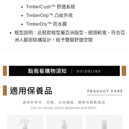
TimberCush™ 舒適系統
TimberGrip™ 凸紋外底
TimberDry™ 防水膜
楦型說明：此鞋款楦型屬亞洲版型，楦頭較寬，符合亞
洲人腳部結構設計，給予雙腳舒適空間