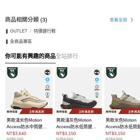
商品相關分類 (3)
查看全部
❚ OUTLET
特價健行鞋
❚ 全商品專區
你可能有興趣的商品
全站排行
男款淺米色Motion
男款淺灰色Motion
男款米色Motion
Access防水中筒健走
Access防水低筒健走
Access防水低筒
鞋|A6DX6EN8
鞋|A6F4XEVJ
鞋|A6F4XEW2
NT$3,640
NT$3,150
NT$3,150
NT$5,200
NT$4,500
NT$4,500