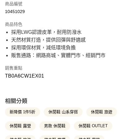
商品編號
信用卡分期付款
10451029
21家銀行
3 期 0 利率 每期
NT$916
商品特色
21家銀行
6 期 0 利率 每期
NT$458
合作金庫商業銀行
第一商業銀行
採用LWG認證皮革，耐用防潑水
華南商業銀行
彰化商業銀行
21家銀行
12 期 0 利率 每期
NT$229
合作金庫商業銀行
第一商業銀行
天然材質打造，提供回彈與舒適感
上海商業儲蓄銀行
台北富邦商業銀行
華南商業銀行
彰化商業銀行
國泰世華商業銀行
兆豐國際商業銀行
合作金庫商業銀行
第一商業銀行
採用環保材質，減低環境負擔
超商取貨付款
上海商業儲蓄銀行
台北富邦商業銀行
臺灣中小企業銀行
台中商業銀行
華南商業銀行
彰化商業銀行
販售通路：網路商城、實體門市、經銷門市
國泰世華商業銀行
兆豐國際商業銀行
匯豐（台灣）商業銀行
華泰商業銀行
上海商業儲蓄銀行
台北富邦商業銀行
LINE Pay
臺灣中小企業銀行
台中商業銀行
聯邦商業銀行
遠東國際商業銀行
國泰世華商業銀行
兆豐國際商業銀行
匯豐（台灣）商業銀行
華泰商業銀行
銷售重點
元大商業銀行
永豐商業銀行
臺灣中小企業銀行
台中商業銀行
Apple Pay
聯邦商業銀行
遠東國際商業銀行
玉山商業銀行
星展（台灣）商業銀行
TB0A6CW1EX01
匯豐（台灣）商業銀行
華泰商業銀行
元大商業銀行
永豐商業銀行
台新國際商業銀行
中國信託商業銀行
聯邦商業銀行
遠東國際商業銀行
悠遊付
玉山商業銀行
星展（台灣）商業銀行
台灣樂天信用卡公司
元大商業銀行
永豐商業銀行
台新國際商業銀行
中國信託商業銀行
玉山商業銀行
星展（台灣）商業銀行
Google Pay
台灣樂天信用卡公司
台新國際商業銀行
中國信託商業銀行
相關分類
台灣樂天信用卡公司
大哥付你分期
新降價 1件5折
休閒鞋 山系穿搭
休閒鞋 旅遊
相關說明
【大哥付你分期使用說明】
休閒鞋 露營
男款 休閒鞋
休閒鞋 OUTLET
AFTEE先享後付
1.本服務由台灣大哥大提供，台灣大哥大用戶可立即使用無須另外申請。
2.付款方式選擇「大哥付你分期」，訂單成立後會自動跳轉到大哥付的交易
相關說明