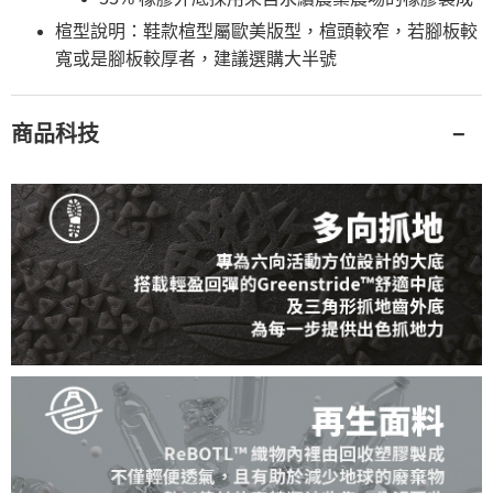
楦型說明：鞋款楦型屬歐美版型，楦頭較窄，若腳板較
寬或是腳板較厚者，建議選購大半號
商品科技