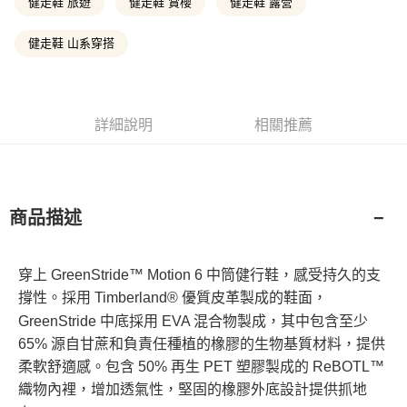
流程，驗證手機門號後，選擇欲分期的期數、繳款截止日，確認付款後即完
健走鞋 旅遊
健走鞋 賞櫻
健走鞋 露營
【關於「AFTEE先享後付」】
成交易。
ATM付款
AFTEE先享後付是「在收到商品之後才付款」的支付方式。 讓您購物簡單
3.實際核准額度、可分期數及費用金額請依後續交易確認頁面所載為準。
便利好安心！
健走鞋 山系穿搭
4.訂單成立30分鐘內，如未前往確認交易或遇審核未通過，訂單將自動取
１．簡單：不需註冊會員、不需綁卡、不需儲值。
消。如遇「轉專審核」未通過狀況，表示未達大哥付你分期系統評分，恕無
運送方式
２．便利：只要手機號碼，簡訊認證，即可結帳。
法說明評估內容。
３．安心：先確認商品／服務後，再付款。
全家取貨付款
【繳款方式說明】
1.分期款項不併入電信帳單，「大哥付你分期」於每月結算日後寄送繳費提
每筆NT$130，滿NT$2,000(含以上)免運費
【「AFTEE先享後付」結帳流程】
詳細說明
相關推薦
醒簡訊。
１．於結帳方式選擇「AFTEE先享後付」後，將跳轉至「AFTEE先享後付」
2.透過簡訊連結打開帳單後，可選擇「超商條碼／台灣大直營門市／銀行轉
付款後全家取貨
結帳頁面，進行簡訊認證並確認金額後，即可完成結帳。
帳／街口支付／iPASS MONEY」等通路繳費。
２．訂單成立數日內，您將收到繳費通知簡訊。
每筆NT$130，滿NT$2,000(含以上)免運費
３．收到繳費通知簡訊後14天內，點擊此簡訊中的連結，可透過四大超商／
【注意事項】
ATM／網路銀行／等多元方式進行付款，方視為交易完成。
萊爾富取貨付款
1.本服務係由「台灣大哥大股份有限公司」（以下簡稱本公司）所提供，讓
商品描述
※ 請注意：結帳手續完成當下不需立刻繳費，但若您需要取消訂單，請聯絡
用戶於交易時，得透過本服務購買商品或服務，並由商店將買賣／分期付款
每筆NT$130，滿NT$2,000(含以上)免運費
購買商品的店家。未經商家同意取消之訂單仍視為有效，需透過AFTEE先享
買賣價金債權讓與本公司後，依約使用本公司帳單繳交帳款。
後付繳納相關費用。
2.基於同意付款使用「大哥付你分期」之契約關係目的，商店將以您的個人
※ 交易是否成功請以「AFTEE先享後付 」之結帳頁面顯示為準，若有關於
付款後萊爾富取貨
穿上 GreenStride™ Motion 6 中筒健行鞋，感受持久的支
資料（包含姓名、電話或地址）提供予台灣大哥大進項蒐集、處理及利用，
是否繳費成功／繳費後需取消欲退款等相關疑問，請聯繫「AFTEE先享後付
由本公司與您本人進行分期帳單所需資料之確認、核對及更正。
每筆NT$130，滿NT$2,000(含以上)免運費
撐性。採用 Timberland® 優質皮革製成的鞋面，
客戶支援中心」
https://netprotections.freshdesk.com/support/home
3.完整用戶服務條款，請詳閱以下連結：
https://oppay.tw/userRule
GreenStride 中底採用 EVA 混合物製成，其中包含至少
7-11取貨付款
【注意事項】
65% 源自甘蔗和負責任種植的橡膠的生物基質材料，提供
１．透過由恩沛科技股份有限公司提供之「AFTEE先享後付」服務完成之交
每筆NT$130，滿NT$2,000(含以上)免運費
柔軟舒適感。包含 50% 再生 PET 塑膠製成的 ReBOTL™
易，需依本服務之必要範圍內提供個人資料，並將交易相關給付款項請求債
權轉讓予恩沛科技股份有限公司。
付款後7-11取貨
織物內裡，增加透氣性，堅固的橡膠外底設計提供抓地
２．關於個人資料處理事宜，請瀏覽以下網址：