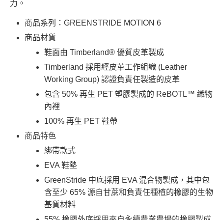
力。
每筆NT$130，滿NT$2,000(含以上)免運費
https://aftee.tw/terms/#terms3
３．未成年的使用者請事先徵得法定代理人或監護人之同意方可使用
宅配
商品系列：GREENSTRIDE MOTION 6
「AFTEE先享後付」，若未經同意申辦者引起之損失，本公司不負相關責
任。
每筆NT$130，滿NT$2,000(含以上)免運費
商品材質
４．使用「AFTEE先享後付」時，將依據個別帳號之用戶狀況，依本公司即
時審查核予不同之上限額度；若仍有額度不足之情形，本公司將視審查結果
鞋面由 Timberland® 優質皮革製成
請求用戶進行身份認證。
Timberland 採用經皮革工作組織 (Leather
５．嚴禁一人註冊多個帳號或使用他人資訊註冊。若發現惡意使用之情形，
恩沛科技股份有限公司將有權停止該用戶之使用額度並採取法律行動。
Working Group) 認證負責任製造的皮革
包含 50% 再生 PET 塑膠製成的 ReBOTL™ 織物
內裡
100% 再生 PET 鞋帶
商品特色
綁帶款式
EVA 鞋墊
GreenStride 中底採用 EVA 混合物製成，其中包
含至少 65% 源自甘蔗和負責任種植的橡膠的生物
基質材料
55% 橡膠外底採用來自永續農業農場的橡膠製成