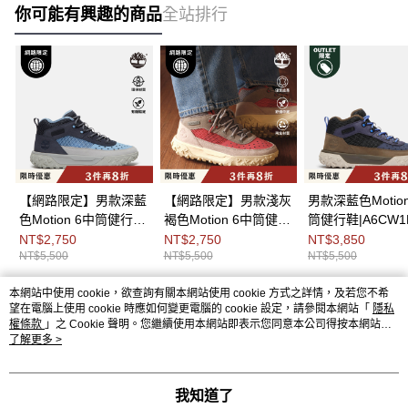
你可能有興趣的商品
全站排行
【網路限定】男款深藍
【網路限定】男款淺灰
男款深藍色Motion
色Motion 6中筒健行
褐色Motion 6中筒健行
筒健行鞋|A6CW1
鞋|A6CW1EP3
鞋|A6CW1EO3
NT$2,750
NT$2,750
NT$3,850
NT$5,500
NT$5,500
NT$5,500
本網站中使用 cookie，欲查詢有關本網站使用 cookie 方式之詳情，及若您不希
熱門標籤
望在電腦上使用 cookie 時應如何變更電腦的 cookie 設定，請參閱本網站「
隱私
權條款
」之 Cookie 聲明。您繼續使用本網站即表示您同意本公司得按本網站使
用條款之 Cookie 聲明使用 cookie。
了解更多 >
我知道了