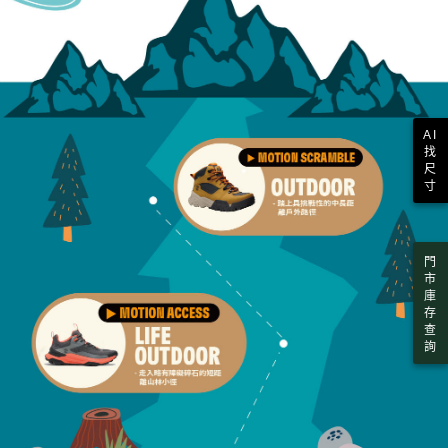
AI
找
尺
寸
門
市
庫
存
查
詢