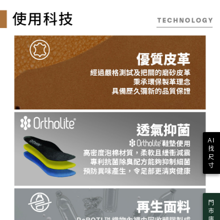
AI
找
尺
寸
門
市
庫