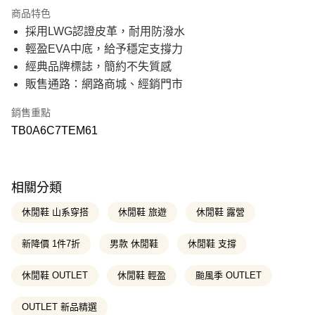
21家銀行
3 期 0 利率 每期
NT$1,213
商品特色
21家銀行
6 期 0 利率 每期
NT$606
合作金庫商業銀行
第一商業銀行
採用LWG認證皮革，耐用防潑水
華南商業銀行
彰化商業銀行
21家銀行
12 期 0 利率 每期
NT$303
合作金庫商業銀行
第一商業銀行
輕盈EVA中底，給予穩定支撐力
上海商業儲蓄銀行
台北富邦商業銀行
華南商業銀行
彰化商業銀行
國泰世華商業銀行
兆豐國際商業銀行
合作金庫商業銀行
第一商業銀行
經典品牌標誌，簡約不失質感
超商取貨付款
上海商業儲蓄銀行
台北富邦商業銀行
臺灣中小企業銀行
台中商業銀行
華南商業銀行
彰化商業銀行
販售通路：網路商城、經銷門市
國泰世華商業銀行
兆豐國際商業銀行
匯豐（台灣）商業銀行
華泰商業銀行
上海商業儲蓄銀行
台北富邦商業銀行
LINE Pay
臺灣中小企業銀行
台中商業銀行
聯邦商業銀行
遠東國際商業銀行
國泰世華商業銀行
兆豐國際商業銀行
匯豐（台灣）商業銀行
華泰商業銀行
銷售重點
元大商業銀行
永豐商業銀行
臺灣中小企業銀行
台中商業銀行
Apple Pay
聯邦商業銀行
遠東國際商業銀行
玉山商業銀行
星展（台灣）商業銀行
TB0A6C7TEM61
匯豐（台灣）商業銀行
華泰商業銀行
元大商業銀行
永豐商業銀行
台新國際商業銀行
中國信託商業銀行
聯邦商業銀行
遠東國際商業銀行
悠遊付
玉山商業銀行
星展（台灣）商業銀行
台灣樂天信用卡公司
元大商業銀行
永豐商業銀行
台新國際商業銀行
中國信託商業銀行
玉山商業銀行
星展（台灣）商業銀行
Google Pay
台灣樂天信用卡公司
台新國際商業銀行
中國信託商業銀行
相關分類
台灣樂天信用卡公司
大哥付你分期
休閒鞋 山系穿搭
休閒鞋 旅遊
休閒鞋 露營
相關說明
【大哥付你分期使用說明】
新降價 1件7折
男款 休閒鞋
休閒鞋 支撐
AFTEE先享後付
1.本服務由台灣大哥大提供，台灣大哥大用戶可立即使用無須另外申請。
2.付款方式選擇「大哥付你分期」，訂單成立後會自動跳轉到大哥付的交易
相關說明
流程，驗證手機門號後，選擇欲分期的期數、繳款截止日，確認付款後即完
休閒鞋 OUTLET
休閒鞋 輕盈
颱風季 OUTLET
【關於「AFTEE先享後付」】
成交易。
ATM付款
AFTEE先享後付是「在收到商品之後才付款」的支付方式。 讓您購物簡單
3.實際核准額度、可分期數及費用金額請依後續交易確認頁面所載為準。
便利好安心！
OUTLET 新品精選
4.訂單成立30分鐘內，如未前往確認交易或遇審核未通過，訂單將自動取