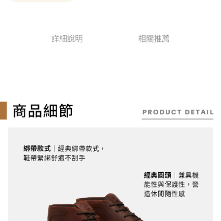
１．簡單：不需註冊會員、不需綁卡、不需儲值。
消。如遇「轉專審核」未通過狀況，表示未達大哥付你分期系統評分，恕無
運送方式
２．便利：只要手機號碼，簡訊認證，即可結帳。
法說明評估內容。
３．安心：先確認商品／服務後，再付款。
全家取貨付款
【繳款方式說明】
1.分期款項不併入電信帳單，「大哥付你分期」於每月結算日後寄送繳費提
每筆NT$130，滿NT$2,000(含以上)免運費
【「AFTEE先享後付」結帳流程】
詳細說明
相關推薦
醒簡訊。
１．於結帳方式選擇「AFTEE先享後付」後，將跳轉至「AFTEE先享後付」
2.透過簡訊連結打開帳單後，可選擇「超商條碼／台灣大直營門市／銀行轉
付款後全家取貨
結帳頁面，進行簡訊認證並確認金額後，即可完成結帳。
帳／街口支付／iPASS MONEY」等通路繳費。
２．訂單成立數日內，您將收到繳費通知簡訊。
每筆NT$130，滿NT$2,000(含以上)免運費
３．收到繳費通知簡訊後14天內，點擊此簡訊中的連結，可透過四大超商／
【注意事項】
ATM／網路銀行／等多元方式進行付款，方視為交易完成。
萊爾富取貨付款
1.本服務係由「台灣大哥大股份有限公司」（以下簡稱本公司）所提供，讓
※ 請注意：結帳手續完成當下不需立刻繳費，但若您需要取消訂單，請聯絡
用戶於交易時，得透過本服務購買商品或服務，並由商店將買賣／分期付款
每筆NT$130，滿NT$2,000(含以上)免運費
購買商品的店家。未經商家同意取消之訂單仍視為有效，需透過AFTEE先享
買賣價金債權讓與本公司後，依約使用本公司帳單繳交帳款。
後付繳納相關費用。
2.基於同意付款使用「大哥付你分期」之契約關係目的，商店將以您的個人
※ 交易是否成功請以「AFTEE先享後付 」之結帳頁面顯示為準，若有關於
付款後萊爾富取貨
資料（包含姓名、電話或地址）提供予台灣大哥大進項蒐集、處理及利用，
是否繳費成功／繳費後需取消欲退款等相關疑問，請聯繫「AFTEE先享後付
由本公司與您本人進行分期帳單所需資料之確認、核對及更正。
每筆NT$130，滿NT$2,000(含以上)免運費
客戶支援中心」
https://netprotections.freshdesk.com/support/home
3.完整用戶服務條款，請詳閱以下連結：
https://oppay.tw/userRule
7-11取貨付款
【注意事項】
１．透過由恩沛科技股份有限公司提供之「AFTEE先享後付」服務完成之交
每筆NT$130，滿NT$2,000(含以上)免運費
易，需依本服務之必要範圍內提供個人資料，並將交易相關給付款項請求債
權轉讓予恩沛科技股份有限公司。
付款後7-11取貨
２．關於個人資料處理事宜，請瀏覽以下網址：
每筆NT$130，滿NT$2,000(含以上)免運費
https://aftee.tw/terms/#terms3
３．未成年的使用者請事先徵得法定代理人或監護人之同意方可使用
宅配
「AFTEE先享後付」，若未經同意申辦者引起之損失，本公司不負相關責