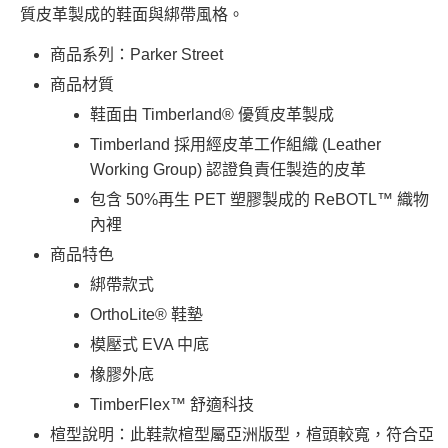
質皮革製成的鞋面與綁帶風格。
商品系列：Parker Street
商品材質
鞋面由 Timberland® 優質皮革製成
Timberland 採用經皮革工作組織 (Leather
Working Group) 認證負責任製造的皮革
包含 50%再生 PET 塑膠製成的 ReBOTL™ 織物
內裡
商品特色
綁帶款式
OrthoLite® 鞋墊
模壓式 EVA 中底
橡膠外底
TimberFlex™ 舒適科技
楦型說明：此鞋款楦型屬亞洲版型，楦頭較寬，符合亞