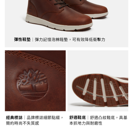
任。
每筆NT$130，滿NT$2,000(含以上)免運費
４．使用「AFTEE先享後付」時，將依據個別帳號之用戶狀況，依本公司即
時審查核予不同之上限額度；若仍有額度不足之情形，本公司將視審查結果
請求用戶進行身份認證。
５．嚴禁一人註冊多個帳號或使用他人資訊註冊。若發現惡意使用之情形，
恩沛科技股份有限公司將有權停止該用戶之使用額度並採取法律行動。