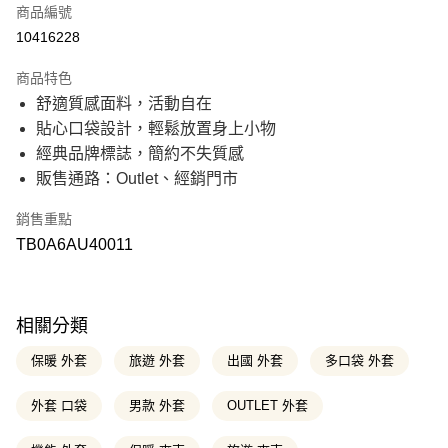
商品編號
信用卡分期付款
10416228
21家銀行
3 期 0 利率 每期
NT$600
商品特色
21家銀行
6 期 0 利率 每期
NT$300
合作金庫商業銀行
第一商業銀行
舒適質感面料，活動自在
華南商業銀行
彰化商業銀行
21家銀行
12 期 0 利率 每期
NT$150
合作金庫商業銀行
第一商業銀行
貼心口袋設計，輕鬆放置身上小物
上海商業儲蓄銀行
台北富邦商業銀行
華南商業銀行
彰化商業銀行
國泰世華商業銀行
兆豐國際商業銀行
合作金庫商業銀行
第一商業銀行
經典品牌標誌，簡約不失質感
超商取貨付款
上海商業儲蓄銀行
台北富邦商業銀行
臺灣中小企業銀行
台中商業銀行
華南商業銀行
彰化商業銀行
販售通路：Outlet、經銷門市
國泰世華商業銀行
兆豐國際商業銀行
匯豐（台灣）商業銀行
華泰商業銀行
上海商業儲蓄銀行
台北富邦商業銀行
LINE Pay
臺灣中小企業銀行
台中商業銀行
聯邦商業銀行
遠東國際商業銀行
國泰世華商業銀行
兆豐國際商業銀行
匯豐（台灣）商業銀行
華泰商業銀行
銷售重點
元大商業銀行
永豐商業銀行
臺灣中小企業銀行
台中商業銀行
Apple Pay
聯邦商業銀行
遠東國際商業銀行
玉山商業銀行
星展（台灣）商業銀行
TB0A6AU40011
匯豐（台灣）商業銀行
華泰商業銀行
元大商業銀行
永豐商業銀行
台新國際商業銀行
中國信託商業銀行
聯邦商業銀行
遠東國際商業銀行
悠遊付
玉山商業銀行
星展（台灣）商業銀行
台灣樂天信用卡公司
元大商業銀行
永豐商業銀行
台新國際商業銀行
中國信託商業銀行
玉山商業銀行
星展（台灣）商業銀行
Google Pay
台灣樂天信用卡公司
台新國際商業銀行
中國信託商業銀行
相關分類
台灣樂天信用卡公司
大哥付你分期
保暖 外套
旅遊 外套
出國 外套
多口袋 外套
相關說明
【大哥付你分期使用說明】
外套 口袋
男款 外套
OUTLET 外套
AFTEE先享後付
1.本服務由台灣大哥大提供，台灣大哥大用戶可立即使用無須另外申請。
2.付款方式選擇「大哥付你分期」，訂單成立後會自動跳轉到大哥付的交易
相關說明