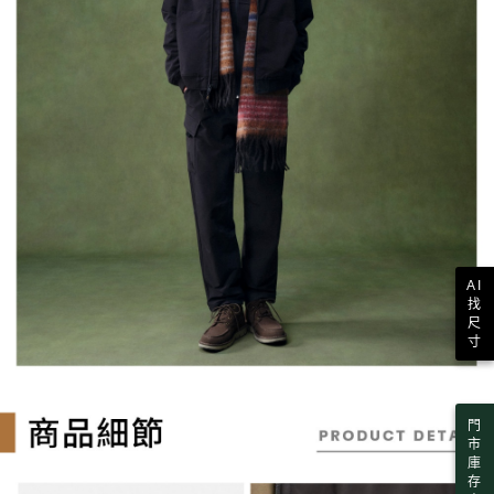
AI
找
尺
寸
門
市
庫
存