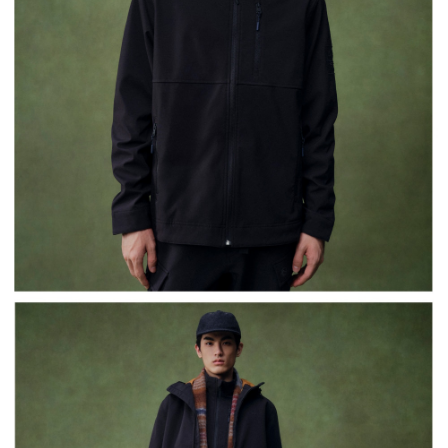
每筆NT$130，滿NT$2,000(含以上)免運費
https://aftee.tw/terms/#terms3
３．未成年的使用者請事先徵得法定代理人或監護人之同意方可使用
宅配
「AFTEE先享後付」，若未經同意申辦者引起之損失，本公司不負相關責
任。
每筆NT$130，滿NT$2,000(含以上)免運費
４．使用「AFTEE先享後付」時，將依據個別帳號之用戶狀況，依本公司即
時審查核予不同之上限額度；若仍有額度不足之情形，本公司將視審查結果
請求用戶進行身份認證。
５．嚴禁一人註冊多個帳號或使用他人資訊註冊。若發現惡意使用之情形，
恩沛科技股份有限公司將有權停止該用戶之使用額度並採取法律行動。