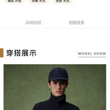
流程，驗證手機門號後，選擇欲分期的期數、繳款截止日，確認付款後即完
機能 外套
保暖 夾克
旅遊 夾克
【關於「AFTEE先享後付」】
成交易。
ATM付款
AFTEE先享後付是「在收到商品之後才付款」的支付方式。 讓您購物簡單
3.實際核准額度、可分期數及費用金額請依後續交易確認頁面所載為準。
便利好安心！
4.訂單成立30分鐘內，如未前往確認交易或遇審核未通過，訂單將自動取
１．簡單：不需註冊會員、不需綁卡、不需儲值。
消。如遇「轉專審核」未通過狀況，表示未達大哥付你分期系統評分，恕無
運送方式
２．便利：只要手機號碼，簡訊認證，即可結帳。
法說明評估內容。
詳細說明
相關推薦
３．安心：先確認商品／服務後，再付款。
全家取貨付款
【繳款方式說明】
1.分期款項不併入電信帳單，「大哥付你分期」於每月結算日後寄送繳費提
每筆NT$130，滿NT$2,000(含以上)免運費
【「AFTEE先享後付」結帳流程】
醒簡訊。
１．於結帳方式選擇「AFTEE先享後付」後，將跳轉至「AFTEE先享後付」
2.透過簡訊連結打開帳單後，可選擇「超商條碼／台灣大直營門市／銀行轉
付款後全家取貨
結帳頁面，進行簡訊認證並確認金額後，即可完成結帳。
帳／街口支付／iPASS MONEY」等通路繳費。
２．訂單成立數日內，您將收到繳費通知簡訊。
每筆NT$130，滿NT$2,000(含以上)免運費
３．收到繳費通知簡訊後14天內，點擊此簡訊中的連結，可透過四大超商／
【注意事項】
ATM／網路銀行／等多元方式進行付款，方視為交易完成。
萊爾富取貨付款
1.本服務係由「台灣大哥大股份有限公司」（以下簡稱本公司）所提供，讓
※ 請注意：結帳手續完成當下不需立刻繳費，但若您需要取消訂單，請聯絡
用戶於交易時，得透過本服務購買商品或服務，並由商店將買賣／分期付款
每筆NT$130，滿NT$2,000(含以上)免運費
購買商品的店家。未經商家同意取消之訂單仍視為有效，需透過AFTEE先享
買賣價金債權讓與本公司後，依約使用本公司帳單繳交帳款。
後付繳納相關費用。
2.基於同意付款使用「大哥付你分期」之契約關係目的，商店將以您的個人
※ 交易是否成功請以「AFTEE先享後付 」之結帳頁面顯示為準，若有關於
付款後萊爾富取貨
資料（包含姓名、電話或地址）提供予台灣大哥大進項蒐集、處理及利用，
是否繳費成功／繳費後需取消欲退款等相關疑問，請聯繫「AFTEE先享後付
由本公司與您本人進行分期帳單所需資料之確認、核對及更正。
每筆NT$130，滿NT$2,000(含以上)免運費
客戶支援中心」
https://netprotections.freshdesk.com/support/home
3.完整用戶服務條款，請詳閱以下連結：
https://oppay.tw/userRule
7-11取貨付款
【注意事項】
１．透過由恩沛科技股份有限公司提供之「AFTEE先享後付」服務完成之交
每筆NT$130，滿NT$2,000(含以上)免運費
易，需依本服務之必要範圍內提供個人資料，並將交易相關給付款項請求債
權轉讓予恩沛科技股份有限公司。
付款後7-11取貨
２．關於個人資料處理事宜，請瀏覽以下網址：