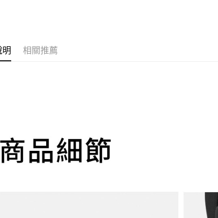
AFTEE
3.實際核
便利好安
4.訂單成
１．簡單
消。如遇
２．便利
運送方式
無法說明
３．安心
【繳款方
全家取貨
說明
相關推薦
1.分期款
【「AFT
醒簡訊。
每筆NT$1
１．於結帳
2.透過簡
付」結帳
帳／街口支
２．訂單
付款後全
３．收到繳
每筆NT$1
【注意事
／ATM／
1.本服務
※ 請注意
萊爾富取
用戶於交
絡購買商品
款買賣價
先享後付
每筆NT$1
2.基於同
※ 交易是
資料（包
是否繳費成
付款後萊
用，由本
付客戶支
每筆NT$1
3.完整用
【注意事
7-11取貨
１．透過由
交易，需
每筆NT$1
求債權轉
２．關於
付款後7-1
https://aft
每筆NT$1