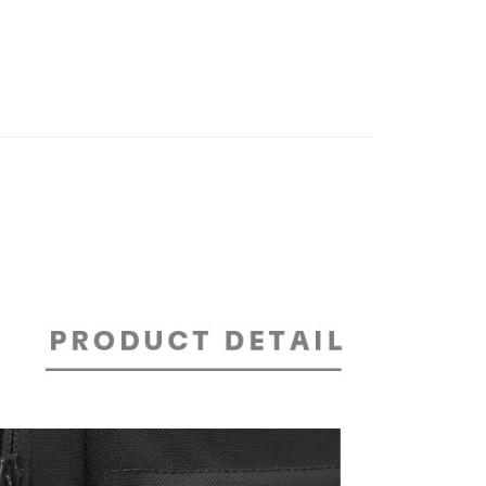
先享後付是「在收到商品之後才付款」的支付方式。 讓您購物簡單
准額度、可分期數及費用金額請依後續交易確認頁面所載為準。
心！
立30分鐘內，如未前往確認交易或遇審核未通過，訂單將自動取
：不需註冊會員、不需綁卡、不需儲值。
「轉專審核」未通過狀況，表示未達大哥付你分期系統評分，恕
：只要手機號碼，簡訊認證，即可結帳。
評估內容。
：先確認商品／服務後，再付款。
式說明】
付款
項不併入電信帳單，「大哥付你分期」於每月結算日後寄送繳費提
EE先享後付」結帳流程】
30，滿NT$2,000(含以上)免運費
方式選擇「AFTEE先享後付」後，將跳轉至「AFTEE先享後
訊連結打開帳單後，可選擇「超商條碼／台灣大直營門市／銀行轉
頁面，進行簡訊認證並確認金額後，即可完成結帳。
付／iPASS MONEY」等通路繳費。
成立數日內，您將收到繳費通知簡訊。
家取貨
費通知簡訊後14天內，點擊此簡訊中的連結，可透過四大超商
30，滿NT$2,000(含以上)免運費
項】
網路銀行／等多元方式進行付款，方視為交易完成。
係由「台灣大哥大股份有限公司」（以下簡稱本公司）所提供，讓
：結帳手續完成當下不需立刻繳費，但若您需要取消訂單，請聯
貨付款
易時，得透過本服務購買商品或服務，並由商店將買賣／分期付
的店家。未經商家同意取消之訂單仍視為有效，需透過AFTEE
金債權讓與本公司後，依約使用本公司帳單繳交帳款。
繳納相關費用。
30，滿NT$2,000(含以上)免運費
意付款使用「大哥付你分期」之契約關係目的，商店將以您的個人
否成功請以「AFTEE先享後付 」之結帳頁面顯示為準，若有關於
含姓名、電話或地址）提供予台灣大哥大進項蒐集、處理及利
功／繳費後需取消欲退款等相關疑問，請聯繫「AFTEE先享後
爾富取貨
公司與您本人進行分期帳單所需資料之確認、核對及更正。
援中心」
https://netprotections.freshdesk.com/support/home
30，滿NT$2,000(含以上)免運費
戶服務條款，請詳閱以下連結：
https://oppay.tw/userRule
項】
付款
恩沛科技股份有限公司提供之「AFTEE先享後付」服務完成之
依本服務之必要範圍內提供個人資料，並將交易相關給付款項請
30，滿NT$2,000(含以上)免運費
讓予恩沛科技股份有限公司。
個人資料處理事宜，請瀏覽以下網址：
1取貨
ee.tw/terms/#terms3
30，滿NT$2,000(含以上)免運費