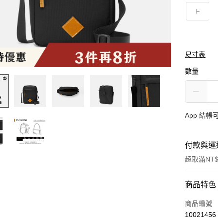
F
尺寸表
數量
App 結
付款與運
超取滿NT$
付款方式
商品特色
信用卡一
商品編號
10021456