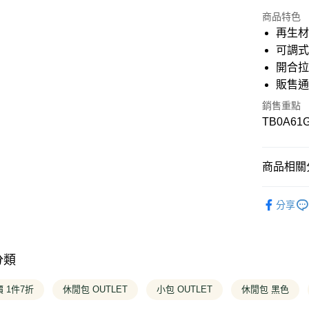
信用卡分
商品特色
3 期 
再生
6 期 
合作金
可調
華南商
開合
12 期
合作金
上海商
華南商
販售
國泰世
合作金
超商取貨
上海商
臺灣中
華南商
銷售重點
國泰世
匯豐（
上海商
LINE Pay
TB0A61
臺灣中
聯邦商
國泰世
匯豐（
元大商
臺灣中
Apple Pay
聯邦商
玉山商
匯豐（
元大商
商品相關分
台新國
聯邦商
悠遊付
玉山商
台灣樂
元大商
台新國
❚ OUTLE
玉山商
Google Pa
台灣樂
分享
台新國
❚ 全商品
台灣樂
大哥付你
❚ OUTLE
相關說明
【大哥付
分類
AFTEE先
1.本服務
2.付款方
相關說明
 1件7折
休閒包 OUTLET
小包 OUTLET
休閒包 黑色
流程，驗
【關於「A
完成交易
ATM付款