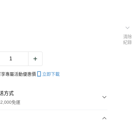
清除
紀錄
帳可享專屬活動優惠價
立即下載
送方式
2,000免運
次付款