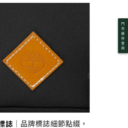
門
市
庫
存
查
詢