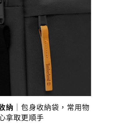
年的使用者請事先徵得法定代理人或監護人之同意方可使用
E先享後付」，若未經同意申辦者引起之損失，本公司不負相關責
AFTEE先享後付」時，將依據個別帳號之用戶狀況，依本公司
30，滿NT$2,000(含以上)免運費
核予不同之上限額度；若仍有額度不足之情形，本公司將視審查
用戶進行身份認證。
一人註冊多個帳號或使用他人資訊註冊。若發現惡意使用之情
科技股份有限公司將有權停止該用戶之使用額度並採取法律行