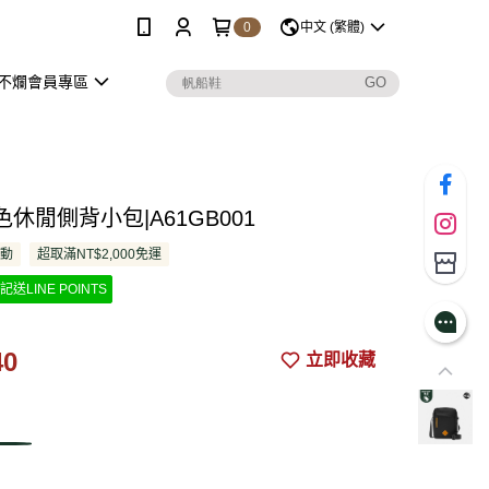
0
中文 (繁體)
不爛會員專區
休閒側背小包|A61GB001
活動
超取滿NT$2,000免運
記送LINE POINTS
40
立即收藏