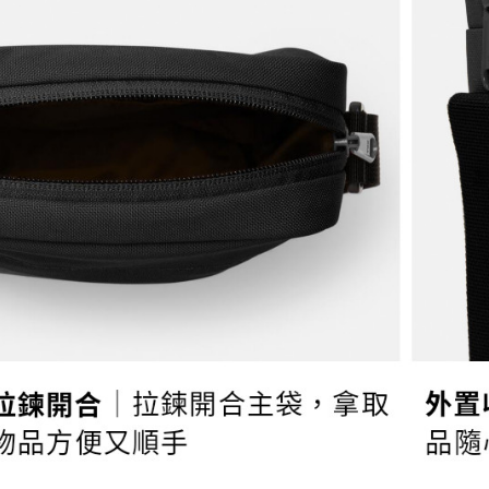
３．未成
「AFTE
宅配
任。
４．使用「
每筆NT$1
即時審查
結果請求
５．嚴禁
形，恩沛
動。