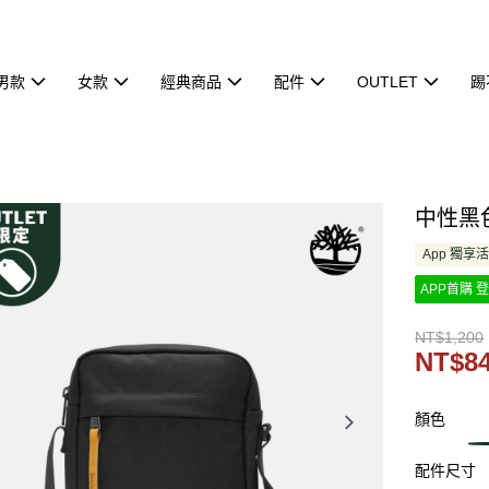
男款
女款
經典商品
配件
OUTLET
踢
中性黑色
App 獨享
APP首購 登
NT$1,200
NT$8
顏色
配件尺寸