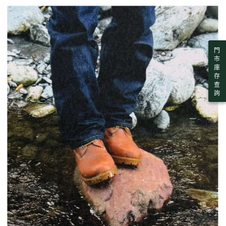
門
市
庫
存
查
詢