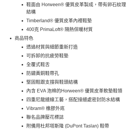
買賣價金債權讓與本公司後，依約使用本公司帳單繳交帳款。
後付繳納相關費用。
鞋面由 Horween® 優質皮革製成，帶有卵石紋理
2.基於同意付款使用「大哥付你分期」之契約關係目的，商店將以您的個人
※ 交易是否成功請以「AFTEE先享後付 」之結帳頁面顯示為準，若有關於
付款後萊爾富取貨
資料（包含姓名、電話或地址）提供予台灣大哥大進項蒐集、處理及利用，
結構
是否繳費成功／繳費後需取消欲退款等相關疑問，請聯繫「AFTEE先享後付
由本公司與您本人進行分期帳單所需資料之確認、核對及更正。
每筆NT$130，滿NT$2,000(含以上)免運費
客戶支援中心」
https://netprotections.freshdesk.com/support/home
Timberland® 優質皮革內裡鞋墊
3.完整用戶服務條款，請詳閱以下連結：
https://oppay.tw/userRule
7-11取貨付款
400克 PrimaLoft® 隔熱保暖材質
【注意事項】
１．透過由恩沛科技股份有限公司提供之「AFTEE先享後付」服務完成之交
每筆NT$130，滿NT$2,000(含以上)免運費
商品特色
易，需依本服務之必要範圍內提供個人資料，並將交易相關給付款項請求債
權轉讓予恩沛科技股份有限公司。
付款後7-11取貨
透過材質與細節重新打造
２．關於個人資料處理事宜，請瀏覽以下網址：
每筆NT$130，滿NT$2,000(含以上)免運費
可拆卸的抗疲勞鞋墊
https://aftee.tw/terms/#terms3
３．未成年的使用者請事先徵得法定代理人或監護人之同意方可使用
全覆式鞋舌
宅配
「AFTEE先享後付」，若未經同意申辦者引起之損失，本公司不負相關責
任。
防鏽黃銅鞋帶孔
每筆NT$130，滿NT$2,000(含以上)免運費
４．使用「AFTEE先享後付」時，將依據個別帳號之用戶狀況，依本公司即
堅固鞋跟支撐與鞋頭結構
時審查核予不同之上限額度；若仍有額度不足之情形，本公司將視審查結果
請求用戶進行身份認證。
內含 EVA 泡棉的Horween® 優質皮革軟墊鞋領
５．嚴禁一人註冊多個帳號或使用他人資訊註冊。若發現惡意使用之情形，
恩沛科技股份有限公司將有權停止該用戶之使用額度並採取法律行動。
四重尼龍縫線工藝，搭配接縫處密封防水結構
Vibram® 橡膠外底
聯名品牌壓花標誌
附備用杜邦塔斯隆 (DuPont Taslan) 鞋帶