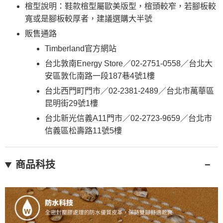
楦型說明：鞋款楦型屬歐美版型，楦頭較窄，若腳板較
寬或是腳板較厚者，建議選購大半號
販售通路
Timberland官方網站
台北敦南Energy Store／02-2751-0558／台北大
安區敦化南路一段187巷4號1樓
台北西門町門市／02-2381-2489／台北市萬華區
昆明街29號1樓
台北新光信義A11門市／02-2723-9659／台北市
信義區松壽路11號5樓
商品科技