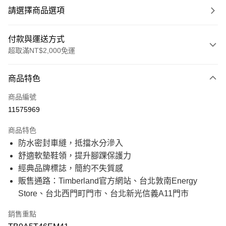
請選擇商品選項
付款與運送方式
超取滿NT$2,000免運
付款方式
商品特色
信用卡一次付款
商品編號
信用卡分期付款
11575969
21家銀行
3 期 0 利率 每期
NT$3,933
商品特色
21家銀行
6 期 0 利率 每期
NT$1,966
合作金庫商業銀行
第一商業銀行
防水密封車縫，抵擋水分滲入
華南商業銀行
彰化商業銀行
21家銀行
12 期 0 利率 每期
NT$983
合作金庫商業銀行
第一商業銀行
舒適軟墊鞋領，提升腳踝保護力
上海商業儲蓄銀行
台北富邦商業銀行
華南商業銀行
彰化商業銀行
國泰世華商業銀行
兆豐國際商業銀行
合作金庫商業銀行
第一商業銀行
經典品牌標誌，簡約不失質感
超商取貨付款
上海商業儲蓄銀行
台北富邦商業銀行
臺灣中小企業銀行
台中商業銀行
華南商業銀行
彰化商業銀行
販售通路：Timberland官方網站、台北敦南Energy
國泰世華商業銀行
兆豐國際商業銀行
匯豐（台灣）商業銀行
華泰商業銀行
上海商業儲蓄銀行
台北富邦商業銀行
LINE Pay
臺灣中小企業銀行
台中商業銀行
Store、台北西門町門市、台北新光信義A11門市
聯邦商業銀行
遠東國際商業銀行
國泰世華商業銀行
兆豐國際商業銀行
匯豐（台灣）商業銀行
華泰商業銀行
元大商業銀行
永豐商業銀行
臺灣中小企業銀行
台中商業銀行
Apple Pay
聯邦商業銀行
遠東國際商業銀行
玉山商業銀行
星展（台灣）商業銀行
銷售重點
匯豐（台灣）商業銀行
華泰商業銀行
元大商業銀行
永豐商業銀行
台新國際商業銀行
中國信託商業銀行
聯邦商業銀行
遠東國際商業銀行