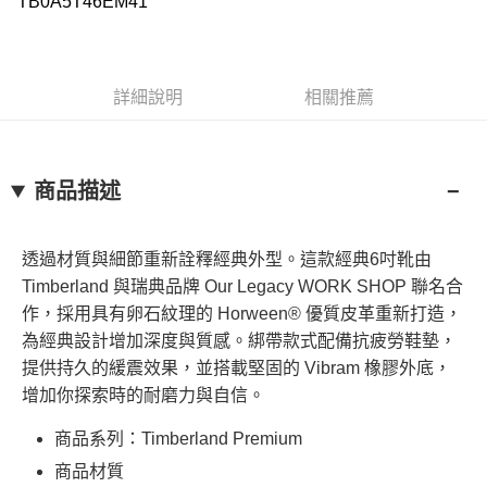
TB0A5T46EM41
悠遊付
玉山商業銀行
星展（台灣）商業銀行
台灣樂天信用卡公司
元大商業銀行
永豐商業銀行
台新國際商業銀行
中國信託商業銀行
玉山商業銀行
星展（台灣）商業銀行
Google Pay
台灣樂天信用卡公司
台新國際商業銀行
中國信託商業銀行
台灣樂天信用卡公司
大哥付你分期
詳細說明
相關推薦
相關說明
【大哥付你分期使用說明】
AFTEE先享後付
1.本服務由台灣大哥大提供，台灣大哥大用戶可立即使用無須另外申請。
2.付款方式選擇「大哥付你分期」，訂單成立後會自動跳轉到大哥付的交易
相關說明
商品描述
流程，驗證手機門號後，選擇欲分期的期數、繳款截止日，確認付款後即完
【關於「AFTEE先享後付」】
成交易。
ATM付款
AFTEE先享後付是「在收到商品之後才付款」的支付方式。 讓您購物簡單
3.實際核准額度、可分期數及費用金額請依後續交易確認頁面所載為準。
便利好安心！
4.訂單成立30分鐘內，如未前往確認交易或遇審核未通過，訂單將自動取
透過材質與細節重新詮釋經典外型。這款經典6吋靴由
１．簡單：不需註冊會員、不需綁卡、不需儲值。
消。如遇「轉專審核」未通過狀況，表示未達大哥付你分期系統評分，恕無
運送方式
２．便利：只要手機號碼，簡訊認證，即可結帳。
Timberland 與瑞典品牌 Our Legacy WORK SHOP 聯名合
法說明評估內容。
３．安心：先確認商品／服務後，再付款。
全家取貨付款
作，採用具有卵石紋理的 Horween® 優質皮革重新打造，
【繳款方式說明】
1.分期款項不併入電信帳單，「大哥付你分期」於每月結算日後寄送繳費提
為經典設計增加深度與質感。綁帶款式配備抗疲勞鞋墊，
每筆NT$130，滿NT$2,000(含以上)免運費
【「AFTEE先享後付」結帳流程】
醒簡訊。
１．於結帳方式選擇「AFTEE先享後付」後，將跳轉至「AFTEE先享後付」
提供持久的緩震效果，並搭載堅固的 Vibram 橡膠外底，
2.透過簡訊連結打開帳單後，可選擇「超商條碼／台灣大直營門市／銀行轉
付款後全家取貨
結帳頁面，進行簡訊認證並確認金額後，即可完成結帳。
帳／街口支付／iPASS MONEY」等通路繳費。
增加你探索時的耐磨力與自信。
２．訂單成立數日內，您將收到繳費通知簡訊。
每筆NT$130，滿NT$2,000(含以上)免運費
３．收到繳費通知簡訊後14天內，點擊此簡訊中的連結，可透過四大超商／
【注意事項】
商品系列：Timberland Premium
ATM／網路銀行／等多元方式進行付款，方視為交易完成。
萊爾富取貨付款
1.本服務係由「台灣大哥大股份有限公司」（以下簡稱本公司）所提供，讓
※ 請注意：結帳手續完成當下不需立刻繳費，但若您需要取消訂單，請聯絡
商品材質
用戶於交易時，得透過本服務購買商品或服務，並由商店將買賣／分期付款
每筆NT$130，滿NT$2,000(含以上)免運費
購買商品的店家。未經商家同意取消之訂單仍視為有效，需透過AFTEE先享